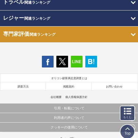
トラベル
関連ランキング
レジャー
関連ランキング
専門家評価
関連ランキング
オリコン顧客満足度調査とは
調査方法
掲載規約
お問い合わせ
会社概要
個人情報保護方針
引用・転載について
もくじ
利用者の声について
当サイトで公開されている情報（文字、写真、イラスト、画像データ等）及びこれらの配置・
編集および構造などについての著作権は株式会社oricon MEに帰属しております。
クッキーの使用について
当サイトに掲載している内容はすべてサービスの利用者が提出された見解・感想です。
これらの情報を権利者の許可なく無断転載・複製などの二次利用を行うことは固く禁じており
Top
弊社が内容について正確性を含め一切保証するものではありません。
ます。
このサイトでは Cookie を使用して、ユーザーに合わせたコンテンツや広告の表示、ソーシャル