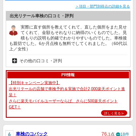
＞項目・部門別得点の詳細を見る
出光リテール車検の口コミ・評判
実際に直す個所を教えてくれて、直した個所をまた見せ
てくれて、金額もそれなりに納得のいくものでした。見
積もりの説明も的確でわかりやすいものでした。車検後
も親切でした。6か月点検も無料でしてくれました。（60代以
上／女性）
その他の口コミ・評判
PR情報
【特別キャンペーン実施中】
出光リテールの店舗で車検予約＆実施で合計2,000楽天ポイント進
呈！
さらに楽天モバイルユーザーならば、さらに500楽天ポイント
GET！
詳しく見る≫
車検のコバック
76
.1
点
18件