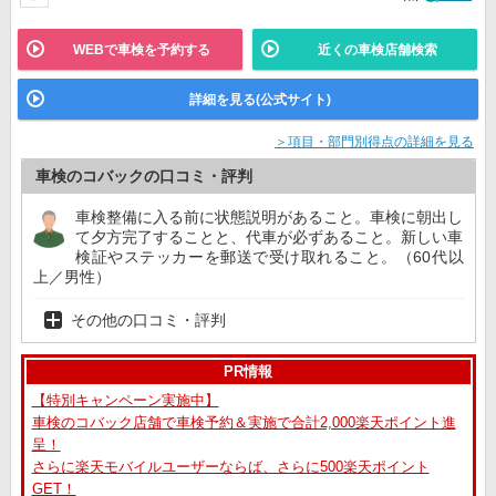
WEBで車検を予約する
近くの車検店舗検索
詳細を見る(公式サイト)
＞項目・部門別得点の詳細を見る
車検のコバックの口コミ・評判
車検整備に入る前に状態説明があること。車検に朝出し
て夕方完了することと、代車が必ずあること。新しい車
検証やステッカーを郵送で受け取れること。（60代以
上／男性）
その他の口コミ・評判
PR情報
【特別キャンペーン実施中】
車検のコバック店舗で車検予約＆実施で合計2,000楽天ポイント進
呈！
さらに楽天モバイルユーザーならば、さらに500楽天ポイント
GET！