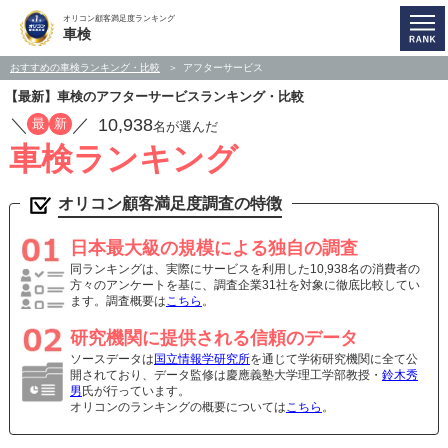
オリコン顧客満足度ランキング
車検
おすすめの車検ランキング・比較
アフターサービス
【最新】車検のアフターサービスランキング・比較
／
／
10,938
最
新
名が選んだ
車検ランキング
オリコン顧客満足度調査の特徴
日本最大級の規模による独自の調査
同ランキングは、実際にサービスを利用した10,938名の消費者の
方々のアンケートを基に、調査企業31社を対象に徹底比較してい
ます。調査概要は
こちら
。
研究機関に提供される信頼のデータ
ソースデータは
国立情報学研究所
を通じて学術研究機関に全て公
開されており、データ監修は慶應義塾大学理工学部教授・
鈴木秀
男
氏が行っています。
オリコンのランキングの概要については
こちら
。