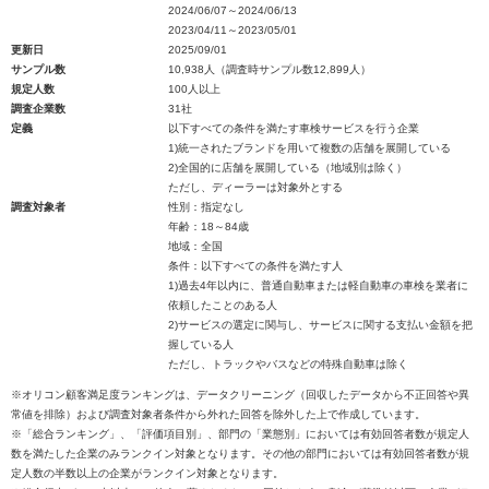
2024/06/07～2024/06/13
2023/04/11～2023/05/01
更新日
2025/09/01
サンプル数
10,938人（調査時サンプル数12,899人）
規定人数
100人以上
調査企業数
31社
定義
以下すべての条件を満たす車検サービスを行う企業
1)統一されたブランドを用いて複数の店舗を展開している
2)全国的に店舗を展開している（地域別は除く）
ただし、ディーラーは対象外とする
調査対象者
性別：指定なし
年齢：18～84歳
地域：全国
条件：以下すべての条件を満たす人
1)過去4年以内に、普通自動車または軽自動車の車検を業者に
依頼したことのある人
2)サービスの選定に関与し、サービスに関する支払い金額を把
握している人
ただし、トラックやバスなどの特殊自動車は除く
※オリコン顧客満足度ランキングは、データクリーニング（回収したデータから不正回答や異
常値を排除）および調査対象者条件から外れた回答を除外した上で作成しています。
※「総合ランキング」、「評価項目別」、部門の「業態別」においては有効回答者数が規定人
数を満たした企業のみランクイン対象となります。その他の部門においては有効回答者数が規
定人数の半数以上の企業がランクイン対象となります。