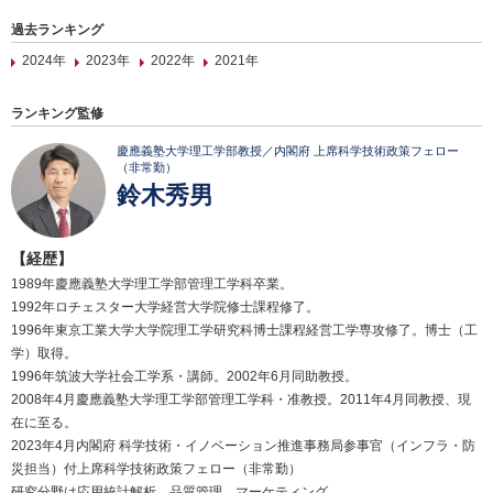
過去ランキング
2024年
2023年
2022年
2021年
ランキング監修
慶應義塾大学理工学部教授／内閣府 上席科学技術政策フェロー
（非常勤）
鈴木秀男
【経歴】
1989年慶應義塾大学理工学部管理工学科卒業。
1992年ロチェスター大学経営大学院修士課程修了。
1996年東京工業大学大学院理工学研究科博士課程経営工学専攻修了。博士（工
学）取得。
1996年筑波大学社会工学系・講師。2002年6月同助教授。
2008年4月慶應義塾大学理工学部管理工学科・准教授。2011年4月同教授、現
在に至る。
2023年4月内閣府 科学技術・イノベーション推進事務局参事官（インフラ・防
災担当）付上席科学技術政策フェロー（非常勤）
研究分野は応用統計解析、品質管理、マーケティング。