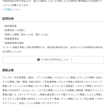
※総合得点が60.0点以上で、他人に薦めたくないと回答した人の割合が基準値以下の企業がラ
ンクイン対象となります。
≫ 詳細はこちら
設問内容
・総合満足度
・評価項目（小項目）
・利用した感想（良かった点・悪かった点）
・他者推奨意向
・他者推奨意向理由
アンケート調査を実施した際の質問事項です。満足度評価項目のほか、該当サービスの利用状況や検討内
容を質問しています。
その他の設問内容はこちら
調査企業
アップル（中古車買取・販売） | アップル車検 | イエローハット車検 | イデックス車検 | 出光リ
テール車検 | WE！車検（WECARS） | 宇佐美車検 | ウルトラ車検 | ENEOS | オートウェーブ
車検 | オートバックスの車検 | カーコン車検（カーコンビニ倶楽部） | ガリバー車検 | キグナス
車検 | COCKPIT（コクピット） | コスモの車検 | ジェームスの車検 | 車検館 | 車検のコバック |
車検の速いち（オートアールズ） | 車検の速太郎 | タイヤ館 | チャレンジ車検 | ニコニコ車検 |
ネクステージ安心車検 | BCNチューブ | ホリデー車検 | マッハ車検 | らくらく安心車検（アポロ
ステーション・出光） | シェル車検 | ロータスクラブ