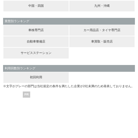
中国・四国
九州・沖縄
業態別ランキング
車検専門店
カー用品店・タイヤ専門店
自動車整備店
車買取・販売店
サービスステーション
利用回数別ランキング
初回利用
※文字がグレーの部門は当社規定の条件を満たした企業が2社未満のため発表しておりません。
PR