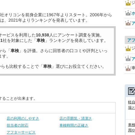
オリコンを前身企業に1967年よりスタート。2006年から
は、2021年よりランキングを発表しています。
サービスを利用した
10,938
人にアンケート調査を実施。
ア
31
社を対象にした「
車検
」ランキングを発表しています。
から「
車検
」を評価。さらに回答者の口コミや評判といっ
ます。
からも比較することで「
車検
」選びにお役立てください。
することが出来ます。
軽
場
店の利用のしやすさ
店の雰囲気・清潔さ
車
担当者の対応
車検時間の正確さ
用
アフターサービス