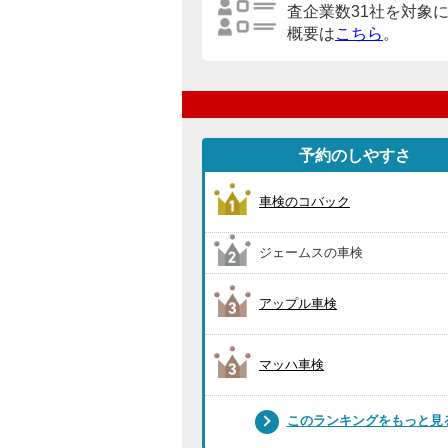
査企業数31社を対象
概要は
こちら
。
予約のしやすさ
車検のコバック
ジェームスの車検
アップル車検
マッハ車検
このランキングをもっと見