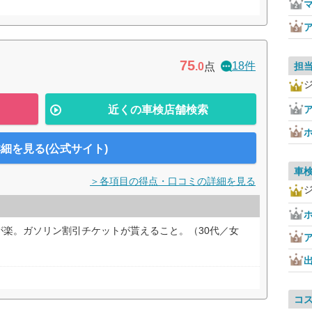
75
18件
.0
点
担
近くの車検店舗検索
細を見る(公式サイト)
車
＞各項目の得点・口コミの詳細を見る
が楽。ガソリン割引チケットが貰えること。（30代／女
コ