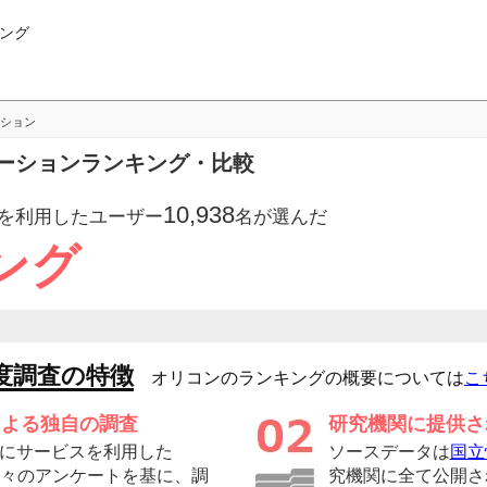
ング
ション
ーションランキング・比較
10,938
を利用したユーザー
名が選んだ
ング
度調査の特徴
オリコンのランキングの概要については
こ
による独自の調査
研究機関に提供さ
にサービスを利用した
ソースデータは
国立
の方々のアンケートを基に、調
究機関に全て公開さ