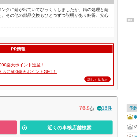
タンクに錆が出ていてびっくりしましたが、錆の処理と錆
た。その他の部品交換もひとつずつ説明があり納得、安心
）
PR
PR情報
000楽天ポイント進呈！
らに500楽天ポイントGET！
詳しく見る≫
76
18件
.5
点
予
近くの車検店舗検索