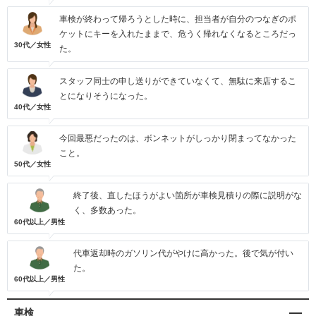
車検が終わって帰ろうとした時に、担当者が自分のつなぎのポ
ケットにキーを入れたままで、危うく帰れなくなるところだっ
30代／女性
た。
スタッフ同士の申し送りができていなくて、無駄に来店するこ
とになりそうになった。
40代／女性
今回最悪だったのは、ボンネットがしっかり閉まってなかった
こと。
50代／女性
終了後、直したほうがよい箇所が車検見積りの際に説明がな
く、多数あった。
60代以上／男性
代車返却時のガソリン代がやけに高かった。後で気が付い
た。
60代以上／男性
車検