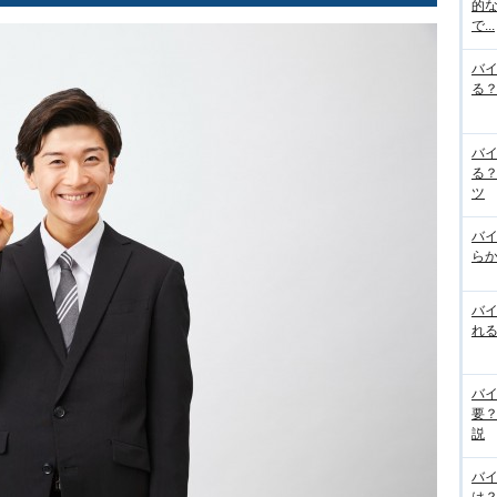
的な
で...
バ
る
バ
る
ツ
バ
らか
バ
れる
バ
要
説
バ