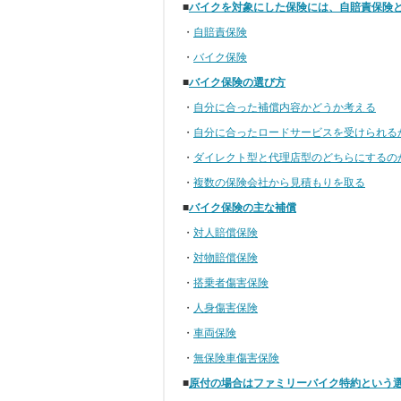
■
バイクを対象にした保険には、自賠責保険
・
自賠責保険
・
バイク保険
■
バイク保険の選び方
・
自分に合った補償内容かどうか考える
・
自分に合ったロードサービスを受けられる
・
ダイレクト型と代理店型のどちらにするの
・
複数の保険会社から見積もりを取る
■
バイク保険の主な補償
・
対人賠償保険
・
対物賠償保険
・
搭乗者傷害保険
・
人身傷害保険
・
車両保険
・
無保険車傷害保険
■
原付の場合はファミリーバイク特約という