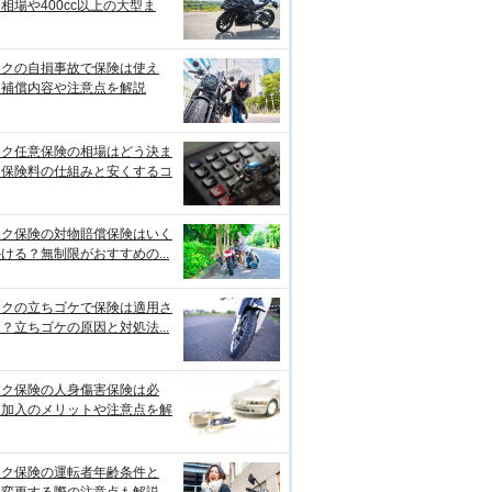
相場や400cc以上の大型ま
イクの自損事故で保険は使え
？補償内容や注意点を解説
イク任意保険の相場はどう決ま
？保険料の仕組みと安くするコ
イク保険の対物賠償保険はいく
ける？無制限がおすすめの...
イクの立ちゴケで保険は適用さ
？立ちゴケの原因と対処法...
イク保険の人身傷害保険は必
？加入のメリットや注意点を解
イク保険の運転者年齢条件と