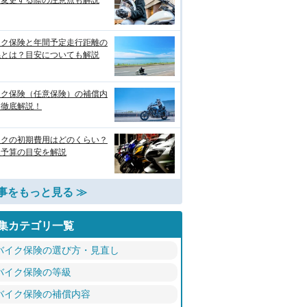
？変更する際の注意点も解説
イク保険と年間予定走行距離の
係とは？目安についても解説
イク保険（任意保険）の補償内
を徹底解説！
イクの初期費用はどのくらい？
入予算の目安を解説
事をもっと見る ≫
集カテゴリ一覧
バイク保険の選び方・見直し
バイク保険の等級
バイク保険の補償内容