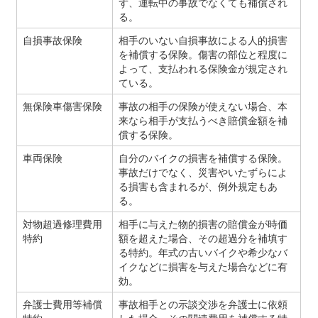
ず、運転中の事故でなくても補償され
る。
自損事故保険
相手のいない自損事故による人的損害
を補償する保険。傷害の部位と程度に
よって、支払われる保険金が規定され
ている。
無保険車傷害保険
事故の相手の保険が使えない場合、本
来なら相手が支払うべき賠償金額を補
償する保険。
車両保険
自分のバイクの損害を補償する保険。
事故だけでなく、災害やいたずらによ
る損害も含まれるが、例外規定もあ
る。
対物超過修理費用
相手に与えた物的損害の賠償金が時価
特約
額を超えた場合、その超過分を補填す
る特約。年式の古いバイクや希少なバ
イクなどに損害を与えた場合などに有
効。
弁護士費用等補償
事故相手との示談交渉を弁護士に依頼
特約
した場合、その関連費用を補償する特