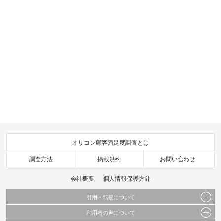
オリコン顧客満足度調査とは
調査方法
掲載規約
お問い合わせ
会社概要
個人情報保護方針
引用・転載について
利用者の声について
当サイトで公開されている情報（文字、写真、イラスト、画像データ等）及びこれらの配