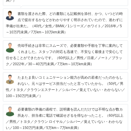
満／）
書類を渡された際、どの書類にも記載例を添付、かつ、いつどの時
点で提出するかなどがわかりやすく明示されていたので、迷わずに
準備が出来た。（40代／女性／BMW／1シリーズ／ホワイト／2016年／5
～10万円未満／7万km～10万km未満）
売却手続きは非常にスムーズで、必要書類や手順を丁寧に案内して
くれました。スタッフの対応も迅速で、不安なく最後まで安心して
任せることができたからです。（60代以上／男性／日産／ノート／ブラッ
ク／2022年／30～40万円未満／7万km～10万km未満）
たまたま良いコミュニケーション能力が高めの若者だったのかもし
れない。元々はサービス担当だったと言っていたから。（50代／男
性／トヨタ／クラウンエステート／シルバー／覚えていない・わからない／
100～150万円未満／）
必要書類の準備の過程で、説明書を読んだだけでは不明な点が数カ
所あり、担当者に電話で確認せざるを得なかったこと。（60代以上
／男性／トヨタ／クラウン ロイヤル／シルバー／覚えていない・わからな
い／100～150万円未満／5万km～7万km未満）