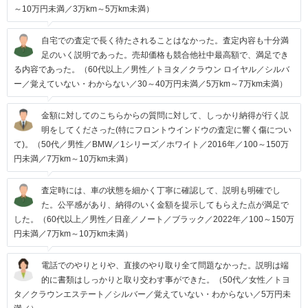
～10万円未満／3万km～5万km未満）
自宅での査定で長く待たされることはなかった。査定内容も十分満
足のいく説明であった。売却価格も競合他社中最高額で、満足でき
る内容であった。（60代以上／男性／トヨタ／クラウン ロイヤル／シルバ
ー／覚えていない・わからない／30～40万円未満／5万km～7万km未満）
金額に対してのこちらからの質問に対して、しっかり納得が行く説
明をしてくださった(特にフロントウインドウの査定に響く傷につい
て)。（50代／男性／BMW／1シリーズ／ホワイト／2016年／100～150万
円未満／7万km～10万km未満）
査定時には、車の状態を細かく丁寧に確認して、説明も明確でし
た。公平感があり、納得のいく金額を提示してもらえた点が満足で
した。（60代以上／男性／日産／ノート／ブラック／2022年／100～150万
円未満／7万km～10万km未満）
電話でのやりとりや、直接のやり取り全て問題なかった。説明は端
的に書類はしっかりと取り交わす事ができた。（50代／女性／トヨ
タ／クラウンエステート／シルバー／覚えていない・わからない／5万円未