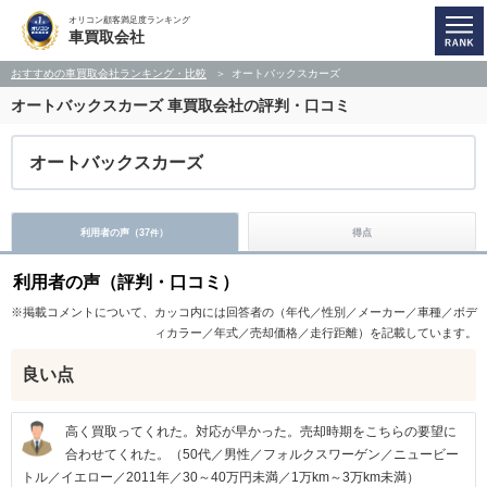
オリコン顧客満足度ランキング
車買取会社
おすすめの車買取会社ランキング・比較
オートバックスカーズ
オートバックスカーズ
車買取会社の評判・口コミ
オートバックスカーズ
利用者の声（
37
）
得点
件
利用者の声（評判・口コミ）
※掲載コメントについて、カッコ内には回答者の（年代／性別／メーカー／車種／ボデ
ィカラー／年式／売却価格／走行距離）を記載しています。
良い点
高く買取ってくれた。対応が早かった。売却時期をこちらの要望に
合わせてくれた。（50代／男性／フォルクスワーゲン／ニュービー
トル／イエロー／2011年／30～40万円未満／1万km～3万km未満）