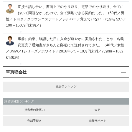
直接の話し合い、書面上でのやり取り、電話でのやり取り、全てに
おいて問題なかったので、全て満足できる契約だった。（50代／男
性／トヨタ／クラウンエステート／シルバー／覚えていない・わからない／
100～150万円未満／）
事前に約束、確認した日に入金が速やかに実施されたことや、名義
変更完了通知書がきちんと郵送にて送付されてきた。（40代／女性
／BMW／1シリーズ／ホワイト／2016年／5～10万円未満／7万km～10万
km未満）
車買取会社
総合ランキング
評価項目別ランキング
担当者の接客力
査定
売却手続き
売却サポート