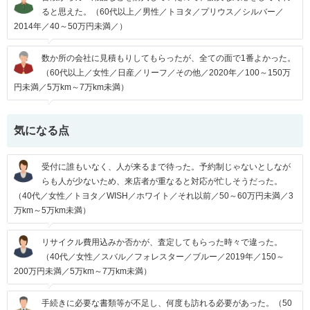
ると思えた。（60代以上／男性／トヨタ／プリウス／シルバー／
2014年／40～50万円未満／）
数か所の会社に見積もりしてもらったが、全ての面で1番よかった。
（60代以上／女性／日産／リーフ／その他／2020年／100～150万
円未満／5万km～7万km未満）
気になる点
受付に誰もいなく、人が来るまで待った。予約制じゃないとしなが
らも人が少ないため、来店者が重なると対応が忙しそうだった。
（40代／女性／トヨタ／WISH／ホワイト／それ以前／50～60万円未満／3
万km～5万km未満）
リサイクル費用込みか否かが、査定してもらった時々で違った。
（40代／女性／スバル／フォレスター／ブルー／2019年／150～
200万円未満／5万km～7万km未満）
手続きに必要な書類等が不足し、何度も訪れる必要があった。（50