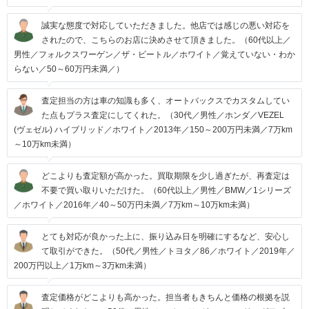
誠実な態度で対応していただきました。他店では感じの悪い対応を
されたので、こちらのお店に決めさせて頂きました。（60代以上／
男性／フォルクスワーゲン／ザ・ビートル／ホワイト／覚えていない・わか
らない／50～60万円未満／）
査定担当の方は車の知識も多く、オートバックスでカスタムしてい
た点もプラス査定にしてくれた。（30代／男性／ホンダ／VEZEL
(ヴェゼル) ハイブリッド／ホワイト／2013年／150～200万円未満／7万km
～10万km未満）
どこよりも査定額が高かった。買取期限を少し過ぎたが、再査定は
不要で買い取りいただけた。（60代以上／男性／BMW／1シリーズ
／ホワイト／2016年／40～50万円未満／7万km～10万km未満）
とても対応が良かった上に、振り込み日を明確にするなど、安心し
て取引ができた。（50代／男性／トヨタ／86／ホワイト／2019年／
200万円以上／1万km～3万km未満）
査定価格がどこよりも高かった。担当者もきちんと価格の根拠を説