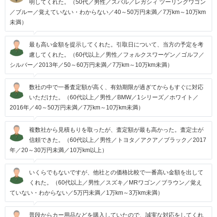
明してくれた。（50代／男性／スバル／レガシィ ツーリングワゴン
／ブルー／覚えていない・わからない／40～50万円未満／7万km～10万km
未満）
最も高い金額を提示してくれた。引取日について、当方の予定を考
慮してくれた。（60代以上／男性／フォルクスワーゲン／ゴルフ／
シルバー／2013年／50～60万円未満／7万km～10万km未満）
数社の中で一番査定額が高く、有効期限が過ぎてからもすぐに対応
いただけた。（60代以上／男性／BMW／1シリーズ／ホワイト／
2016年／40～50万円未満／7万km～10万km未満）
複数社から見積もりを取ったが、査定額が最も高かった。査定士が
信頼できた。（60代以上／男性／トヨタ／アクア／ブラック／2017
年／20～30万円未満／10万km以上）
いくらでもないですが、他社との価格比較で一番高い金額を出して
くれた。（60代以上／男性／スズキ／MRワゴン／ブラウン／覚え
ていない・わからない／5万円未満／1万km～3万km未満）
普段からカー用品などを購入していたので、誠実な対応をしてくれ