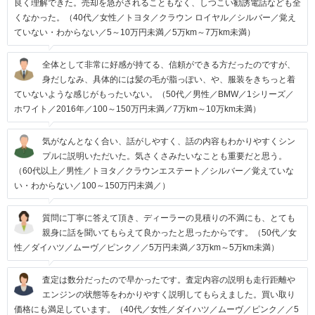
良く理解できた。売却を急がされることもなく、しつこい勧誘電話なども全
くなかった。（40代／女性／トヨタ／クラウン ロイヤル／シルバー／覚え
ていない・わからない／5～10万円未満／5万km～7万km未満）
全体として非常に好感が持てる、信頼ができる方だったのですが、
身だしなみ、具体的には髪の毛が脂っぽい、や、服装をきちっと着
ていないような感じがもったいない。（50代／男性／BMW／1シリーズ／
ホワイト／2016年／100～150万円未満／7万km～10万km未満）
気がなんとなく合い、話がしやすく、話の内容もわかりやすくシン
プルに説明いただいた。気さくさみたいなことも重要だと思う。
（60代以上／男性／トヨタ／クラウンエステート／シルバー／覚えていな
い・わからない／100～150万円未満／）
質問に丁寧に答えて頂き、ディーラーの見積りの不満にも、とても
親身に話を聞いてもらえて良かったと思ったからです。（50代／女
性／ダイハツ／ムーヴ／ピンク／／5万円未満／3万km～5万km未満）
査定は数分だったので早かったです。査定内容の説明も走行距離や
エンジンの状態等をわかりやすく説明してもらえました。買い取り
価格にも満足しています。（40代／女性／ダイハツ／ムーヴ／ピンク／／5