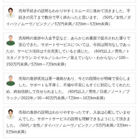
売却手続きの説明もわかりやすくスムーズに進めて頂きました。手
続きの完了まで数分で早く終わったと思います。（50代／女性／ダ
イハツ／ムーヴ／ピンク／／5万円未満／3万km～5万km未満）
売却時の進捗や入金予定など、あらかじめ書面で提示された通りで
安心できた。サポートサービスについては、今回は関与なしであっ
たが、サービス項目は十分充実していると感じた。（60代以上／男性／ト
ヨタ／クラウン ロイヤル／シルバー／覚えていない・わからない／100～
150万円未満／5万km～7万km未満）
売却の進捗状況は逐一連絡があり、今どの段階かが明確で安心しま
した。サポートも手厚く、不備や不安にもすぐに対応してくれたた
め、終始信頼して任せられました。（60代以上／男性／日産／ノート／ブ
ラック／2022年／30～40万円未満／7万km～10万km未満）
売却の進捗の説明はわかりやすかったです。入金は心配していませ
んでした。サポートサービスの説明も理解できるようにして頂きま
した。（50代／女性／ダイハツ／ムーヴ／ピンク／／5万円未満／3万km～
5万km未満）