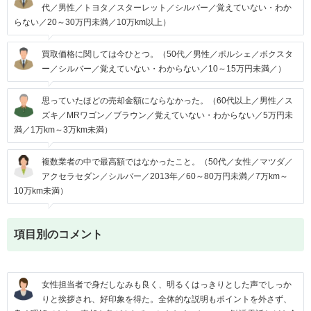
代／男性／トヨタ／スターレット／シルバー／覚えていない・わか
らない／20～30万円未満／10万km以上）
買取価格に関しては今ひとつ。（50代／男性／ポルシェ／ボクスタ
ー／シルバー／覚えていない・わからない／10～15万円未満／）
思っていたほどの売却金額にならなかった。（60代以上／男性／ス
ズキ／MRワゴン／ブラウン／覚えていない・わからない／5万円未
満／1万km～3万km未満）
複数業者の中で最高額ではなかったこと。（50代／女性／マツダ／
アクセラセダン／シルバー／2013年／60～80万円未満／7万km～
10万km未満）
項目別のコメント
女性担当者で身だしなみも良く、明るくはっきりとした声でしっか
りと挨拶され、好印象を得た。全体的な説明もポイントを外さず、