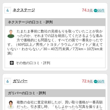
ネクステージ
74
.2
点
66件
ネクステージの口コミ・評判
たまたま事前に数社の見積もりを取っていたことが良か
ったのか、それまでの話を統括してくださるような進み
方で価格的にも問題なく、すべての面で一番良かったで
す。（60代以上／男性／トヨタ／ラウム／ホワイト／覚えて
いない・わからない／30～40万円未満／7万km～10万km未
満）
その他の口コミ・評判
ガリバー
72
.9
点
66件
ガリバーの口コミ・評判
複数の会社に査定依頼したが、買い取り価格が一番高額
だった。引き渡し時、「もしよかったら写真を撮りまし