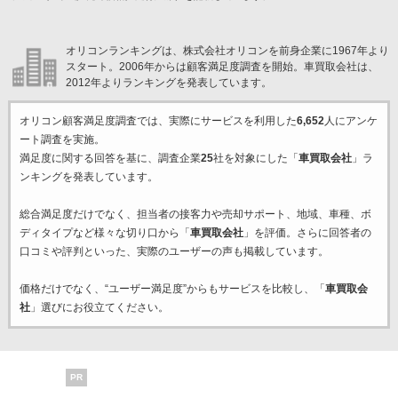
オリコンランキングは、株式会社オリコンを前身企業に1967年より
スタート。2006年からは顧客満足度調査を開始。車買取会社は、
2012年よりランキングを発表しています。
オリコン顧客満足度調査では、実際にサービスを利用した
6,652
人にアンケ
ート調査を実施。
満足度に関する回答を基に、調査企業
25
社を対象にした「
車買取会社
」ラ
ンキングを発表しています。
総合満足度だけでなく、担当者の接客力や売却サポート、地域、車種、ボ
ディタイプなど様々な切り口から「
車買取会社
」を評価。さらに回答者の
口コミや評判といった、実際のユーザーの声も掲載しています。
価格だけでなく、“ユーザー満足度”からもサービスを比較し、「
車買取会
社
」選びにお役立てください。
PR