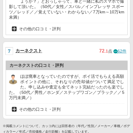
ょうか？」とおっしゃって、車と一緒に私のスマホで撮
影して頂いた。（50代／女性／スバル／インプレッサ スポー
ツ／レッド／／覚えていない・わからない／7万km～10万km
未満）
その他の口コミ・評判
カーネクスト
72
.1
点
62件
カーネクストの口コミ・評判
ほぼ廃車となっていたのですが、ポイ活でもらえる高額
ポイントの他に、それなりの売却値がついて満足でし
た。申し込みや査定も全てネット完結だったのも楽でし
た。（50代／男性／ホンダ／ステップワゴン／ブラック／／5
万円未満／）
その他の口コミ・評判
※掲載コメントについて、カッコ内には回答者の（年代／性別／メーカー／車種／ボデ
ィカラー／年式／売却価格／走行距離）を記載しています。