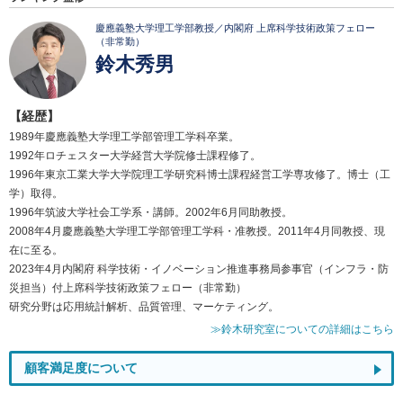
慶應義塾大学理工学部教授／内閣府 上席科学技術政策フェロー
（非常勤）
鈴木秀男
【経歴】
1989年慶應義塾大学理工学部管理工学科卒業。
1992年ロチェスター大学経営大学院修士課程修了。
1996年東京工業大学大学院理工学研究科博士課程経営工学専攻修了。博士（工
学）取得。
1996年筑波大学社会工学系・講師。2002年6月同助教授。
2008年4月慶應義塾大学理工学部管理工学科・准教授。2011年4月同教授、現
在に至る。
2023年4月内閣府 科学技術・イノベーション推進事務局参事官（インフラ・防
災担当）付上席科学技術政策フェロー（非常勤）
研究分野は応用統計解析、品質管理、マーケティング。
≫鈴木研究室についての詳細はこちら
顧客満足度について