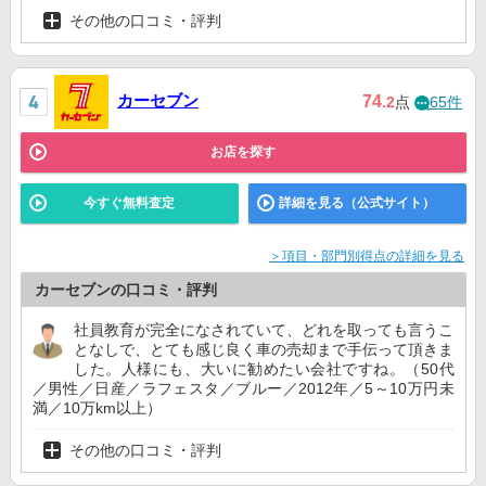
その他の口コミ・評判
カーセブン
74
.2
点
65件
お店を探す
今すぐ無料査定
詳細を見る（公式サイト）
＞項目・部門別得点の詳細を見る
カーセブンの口コミ・評判
社員教育が完全になされていて、どれを取っても言うこ
となしで、とても感じ良く車の売却まで手伝って頂きま
した。人様にも、大いに勧めたい会社ですね。（50代
／男性／日産／ラフェスタ／ブルー／2012年／5～10万円未
満／10万km以上）
その他の口コミ・評判