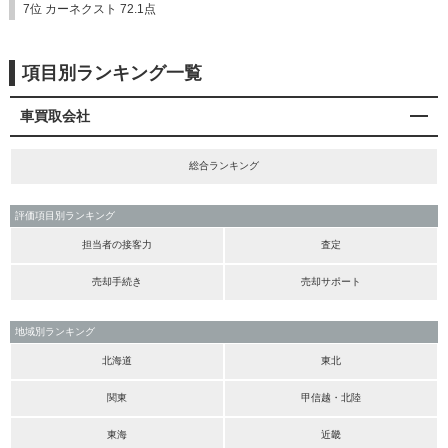
7位 カーネクスト 72.1点
項目別ランキング一覧
車買取会社
総合ランキング
評価項目別ランキング
担当者の接客力
査定
売却手続き
売却サポート
地域別ランキング
北海道
東北
関東
甲信越・北陸
東海
近畿