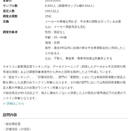
更新日
2025/10/01
サンプル数
6,652人（調査時サンプル数8,504人）
規定人数
100人以上
調査企業数
25社
定義
メーカーや車種を問わず、中古車の買取を行っている企業
なお、メーカー系販売店も含む
調査対象者
性別：指定なし
年齢：20～84歳
地域：全国
条件：過去5年以内に自身の車を中古車買取会社に売却したこ
とのある人
なお、下取り、事故車・廃車売却者は対象外とする
※オリコン顧客満足度ランキングは、データクリーニング（回収したデータから不正回答や異
常値を排除）および調査対象者条件から外れた回答を除外した上で作成しています。
※「総合ランキング」、「評価項目別」、部門の「業態別」においては有効回答者数が規定人
数を満たした企業のみランクイン対象となります。その他の部門においては有効回答者数が規
定人数の半数以上の企業がランクイン対象となります。
※総合得点が60.0点以上で、他人に薦めたくないと回答した人の割合が基準値以下の企業がラ
ンクイン対象となります。
≫ 詳細はこちら
設問内容
・総合満足度
・評価項目（小項目）