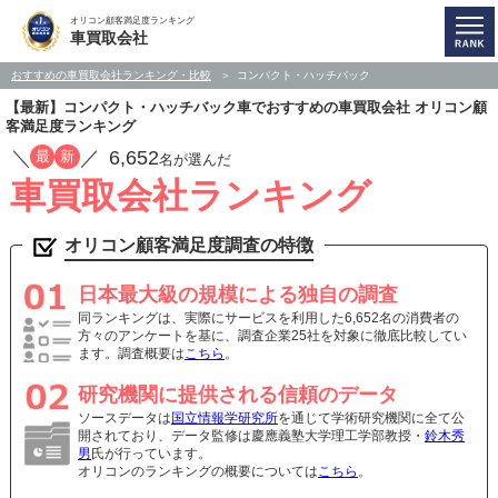
オリコン顧客満足度ランキング
車買取会社
おすすめの車買取会社ランキング・比較
コンパクト・ハッチバック
【最新】コンパクト・ハッチバック車でおすすめの車買取会社 オリコン顧
客満足度ランキング
／
／
6,652
最
新
名が選んだ
車買取会社ランキング
オリコン顧客満足度調査の特徴
日本最大級の規模による独自の調査
同ランキングは、実際にサービスを利用した6,652名の消費者の
方々のアンケートを基に、調査企業25社を対象に徹底比較してい
ます。調査概要は
こちら
。
研究機関に提供される信頼のデータ
ソースデータは
国立情報学研究所
を通じて学術研究機関に全て公
開されており、データ監修は慶應義塾大学理工学部教授・
鈴木秀
男
氏が行っています。
オリコンのランキングの概要については
こちら
。