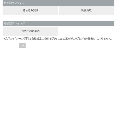
形態別ランキング
持ち込み買取
出張買取
経験別ランキング
初めての買取店
※文字がグレーの部門は当社規定の条件を満たした企業が2社未満のため発表しておりません。
PR