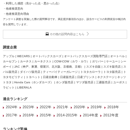
・利用した感想（良かった点・悪かった点）
・他者推奨意向
・他者推奨意向理由
アンケート調査を実施した際の質問事項です。満足度評価項目のほか、該当サービスの利用状況や検討内
容を質問しています。
その他の設問内容はこちら
調査企業
アップル | WECARS | オートバックスカーズ | オートバックスカーズ買取専門店 | オートベル |
カーセブン | カーチス | カーネクスト | COW-COW（カウ・カウ） | ガリバー | ケーユー | シー
ボーイ | JAC（神戸、東灘、寝屋川、北大阪、京都南、京都） | スズキ自販 | スズキ販売店 | ス
バル販売店 | ダイハツ販売店 | ティーバイティーガレージ | トヨタカローラ | トヨタ販売店 | ト
ヨタモビリティ | トヨペット | 日産自動車 | 日産販売店 | 日産プリンス | ネクステージ | ネッツ
トヨタ | Honda Cars（ホンダカーズ） | ホンダ販売店 | マツダ販売店 | 三菱販売店 | ユーポス |
ラビット | LIBERALA
過去ランキング
2024年
2023年
2022年
2021年
2020年
2019年
2018年
2017年
2016年
2015年
2014-2015年
2014年度
2012年度
ランキング監修