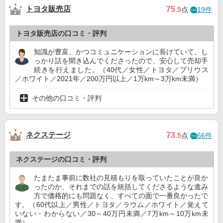
トヨタ販売店
75
.5
点
19件
トヨタ販売店の口コミ・評判
知識が豊富、かつコミュニケーションに長けていて、し
っかり話を聞き込んでくださったので、安心して売却手
続きを行えました。（40代／女性／トヨタ／プリウス
／ホワイト／2021年／200万円以上／1万km～3万km未満）
その他の口コミ・評判
ネクステージ
73
.5
点
66件
ネクステージの口コミ・評判
たまたま事前に数社の見積もりを取っていたことが良か
ったのか、それまでの話を統括してくださるような進み
方で価格的にも問題なく、すべての面で一番良かったで
す。（60代以上／男性／トヨタ／ラウム／ホワイト／覚えて
いない・わからない／30～40万円未満／7万km～10万km未
満）