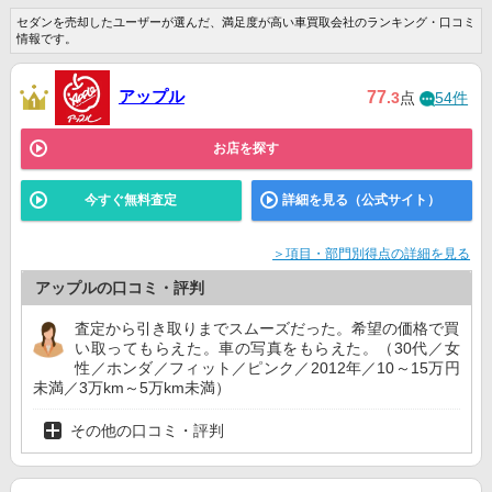
セダンを売却したユーザーが選んだ、満足度が高い車買取会社のランキング・口コミ
情報です。
アップル
77
.3
点
54件
お店を探す
今すぐ無料査定
詳細を見る（公式サイト）
＞項目・部門別得点の詳細を見る
アップルの口コミ・評判
査定から引き取りまでスムーズだった。希望の価格で買
い取ってもらえた。車の写真をもらえた。（30代／女
性／ホンダ／フィット／ピンク／2012年／10～15万円
未満／3万km～5万km未満）
その他の口コミ・評判