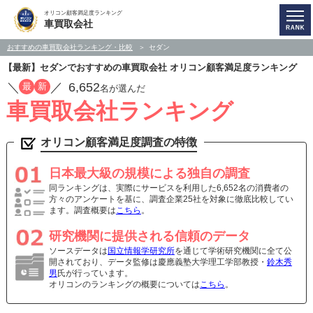
オリコン顧客満足度ランキング
車買取会社
おすすめの車買取会社ランキング・比較
セダン
【最新】セダンでおすすめの車買取会社 オリコン顧客満足度ランキング
／
／
6,652
最
新
名が選んだ
車買取会社ランキング
オリコン顧客満足度調査の特徴
日本最大級の規模による独自の調査
同ランキングは、実際にサービスを利用した6,652名の消費者の
方々のアンケートを基に、調査企業25社を対象に徹底比較してい
ます。調査概要は
こちら
。
研究機関に提供される信頼のデータ
ソースデータは
国立情報学研究所
を通じて学術研究機関に全て公
開されており、データ監修は慶應義塾大学理工学部教授・
鈴木秀
男
氏が行っています。
オリコンのランキングの概要については
こちら
。