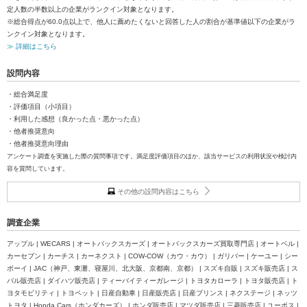
定人数の半数以上の企業がランクイン対象となります。
※総合得点が60.0点以上で、他人に薦めたくないと回答した人の割合が基準値以下の企業がラ
ンクイン対象となります。
≫ 詳細はこちら
設問内容
・総合満足度
・評価項目（小項目）
・利用した感想（良かった点・悪かった点）
・他者推奨意向
・他者推奨意向理由
アンケート調査を実施した際の質問事項です。満足度評価項目のほか、該当サービスの利用状況や検討内
容を質問しています。
その他の設問内容はこちら
調査企業
アップル | WECARS | オートバックスカーズ | オートバックスカーズ買取専門店 | オートベル |
カーセブン | カーチス | カーネクスト | COW-COW（カウ・カウ） | ガリバー | ケーユー | シー
ボーイ | JAC（神戸、東灘、寝屋川、北大阪、京都南、京都） | スズキ自販 | スズキ販売店 | ス
バル販売店 | ダイハツ販売店 | ティーバイティーガレージ | トヨタカローラ | トヨタ販売店 | ト
ヨタモビリティ | トヨペット | 日産自動車 | 日産販売店 | 日産プリンス | ネクステージ | ネッツ
トヨタ | Honda Cars（ホンダカーズ） | ホンダ販売店 | マツダ販売店 | 三菱販売店 | ユーポス |