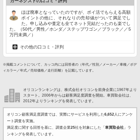
カーネクストの口コミ・評判
ほぼ廃車となっていたのですが、ポイ活でもらえる高額
ポイントの他に、それなりの売却値がついて満足でし
た。申し込みや査定も全てネット完結だったのも楽でし
た。（50代／男性／ホンダ／ステップワゴン／ブラック／／5
万円未満／）
その他の口コミ・評判
※掲載コメントについて、カッコ内には回答者の（年代／性別／メーカー／車種／ボデ
ィカラー／年式／売却価格／走行距離）を記載しています。
オリコンランキングは、株式会社オリコンを前身企業に1967年より
スタート。2006年からは顧客満足度調査を開始。車買取会社は、
2012年よりランキングを発表しています。
オリコン顧客満足度調査では、実際にサービスを利用した
6,652
人にアンケ
ート調査を実施。
満足度に関する回答を基に、調査企業
25
社を対象にした「
車買取会社
」ラ
ンキングを発表しています。