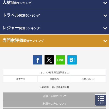
人材
関連ランキング
トラベル
関連ランキング
レジャー
関連ランキング
専門家評価
関連ランキング
オリコン顧客満足度調査とは
調査方法
掲載規約
お問い合わせ
会社概要
個人情報保護方針
引用・転載について
もくじ
利用者の声について
当サイトで公開されている情報（文字、写真、イラスト、画像データ等）及びこれらの配
置・編集および構造などについての著作権は株式会社oricon MEに帰属しております。