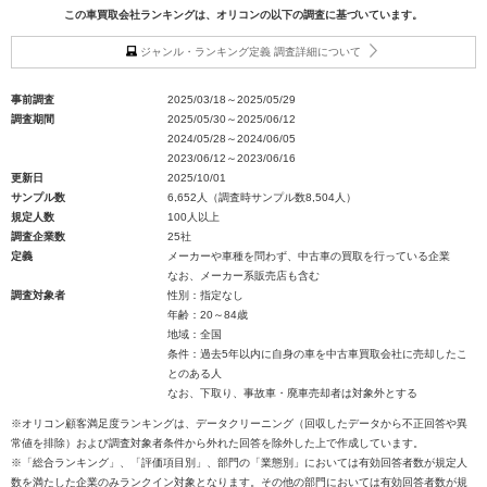
この車買取会社ランキングは、オリコンの以下の調査に基づいています。
ジャンル・ランキング定義 調査詳細について
事前調査
2025/03/18～2025/05/29
調査期間
2025/05/30～2025/06/12
2024/05/28～2024/06/05
2023/06/12～2023/06/16
更新日
2025/10/01
サンプル数
6,652人（調査時サンプル数8,504人）
規定人数
100人以上
調査企業数
25社
定義
メーカーや車種を問わず、中古車の買取を行っている企業
なお、メーカー系販売店も含む
調査対象者
性別：指定なし
年齢：20～84歳
地域：全国
条件：過去5年以内に自身の車を中古車買取会社に売却したこ
とのある人
なお、下取り、事故車・廃車売却者は対象外とする
※オリコン顧客満足度ランキングは、データクリーニング（回収したデータから不正回答や異
常値を排除）および調査対象者条件から外れた回答を除外した上で作成しています。
※「総合ランキング」、「評価項目別」、部門の「業態別」においては有効回答者数が規定人
数を満たした企業のみランクイン対象となります。その他の部門においては有効回答者数が規