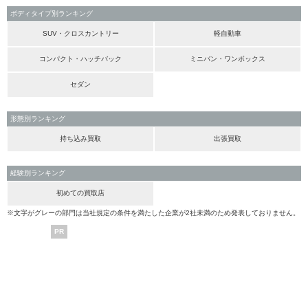
ボディタイプ別ランキング
SUV・クロスカントリー
軽自動車
コンパクト・ハッチバック
ミニバン・ワンボックス
セダン
形態別ランキング
持ち込み買取
出張買取
経験別ランキング
初めての買取店
※文字がグレーの部門は当社規定の条件を満たした企業が2社未満のため発表しておりません。
PR