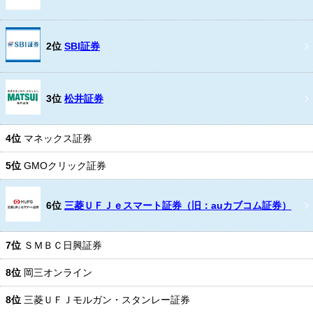
2位
SBI証券
3位
松井証券
4位
マネックス証券
5位
GMOクリック証券
6位
三菱ＵＦＪｅスマート証券（旧：auカブコム証券）
7位
ＳＭＢＣ日興証券
8位
岡三オンライン
8位
三菱ＵＦＪモルガン・スタンレー証券