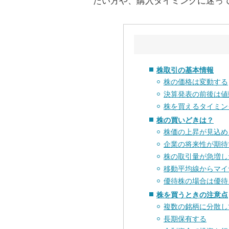
たい方や、購入タイミングに迷っ
株取引の基本情報
株の価格は変動する
決算発表の前後は値
株を買えるタイミン
株の買いどきは？
株価の上昇が見込め
企業の将来性が期待
株の取引量が急増し
移動平均線からマイ
優待株の場合は優待
株を買うときの注意点
複数の銘柄に分散し
長期保有する