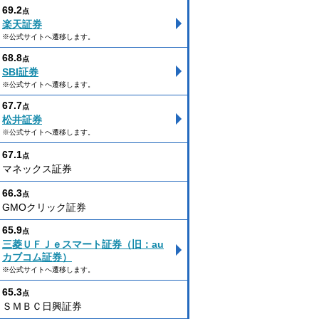
69.2
点
楽天証券
※公式サイトへ遷移します。
68.8
点
SBI証券
※公式サイトへ遷移します。
67.7
点
松井証券
※公式サイトへ遷移します。
67.1
点
マネックス証券
66.3
点
GMOクリック証券
65.9
点
三菱ＵＦＪｅスマート証券（旧：au
カブコム証券）
※公式サイトへ遷移します。
65.3
点
ＳＭＢＣ日興証券