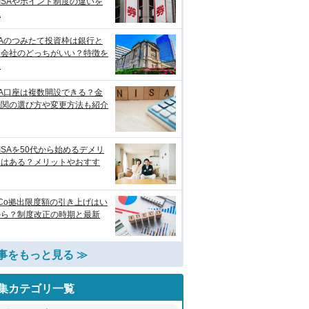
ISAやポイント制度の違いを
説
SAのつみたて投資枠は銀行と
券会社のどっちがいい？特徴を
較
SA口座は複数開設できる？金
機関の選び方や変更方法も紹介
ISAを50代から始めるデメリ
トはある？メリットやおすす
eCo拠出限度額の引き上げはい
から？制度改正の時期と最新
事をもっと見る ≫
集カテゴリ一覧