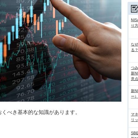
NI
り
な
る？
つ
新N
意
新N
ー
おくべき基本的な知識があります。
マ
リッ
SB