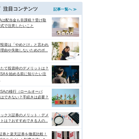
注目コンテンツ
記事一覧へ ≫
SAは配当金も非課税？受け取
方式で注意したいこと
ぜ投資は「やめとけ」と言われ
理由や失敗しないためのポ...
みたて投資枠のデメリットは？
ISAを始める前に知りたい注
点
ISAの移行（ロールオーバ
）はできない？手続きは必要？
ネックス証券のメリット・デメ
トは？おすすめできる人の...
I証券と楽天証券を徹底比較！