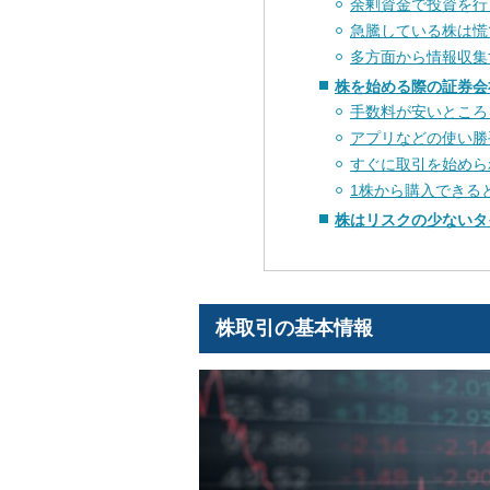
余剰資金で投資を行
急騰している株は慌
多方面から情報収集
株を始める際の証券会
手数料が安いところ
アプリなどの使い勝
すぐに取引を始めら
1株から購入できる
株はリスクの少ないタ
株取引の基本情報