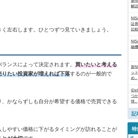
新N
解
NI
証
きく左右します。ひとつずつ見ていきましょう。
比
NI
融
バランスによって決定されます。
買いたいと考える
新N
ッ
売りたい投資家が増えれば下落
するのが一般的で
め...
iD
つ
り、かならずしも自分が希望する価格で売買できる
情...
記
入しやすい価格に下がるタイミングが訪れることが
特