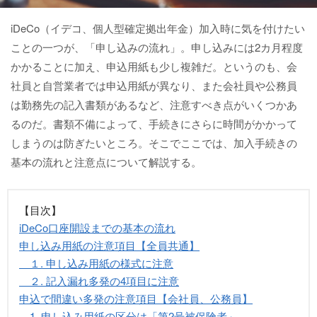
iDeCo（イデコ、個人型確定拠出年金）加入時に気を付けたい
ことの一つが、「申し込みの流れ」。申し込みには2カ月程度
かかることに加え、申込用紙も少し複雑だ。というのも、会
社員と自営業者では申込用紙が異なり、また会社員や公務員
は勤務先の記入書類があるなど、注意すべき点がいくつかあ
るのだ。書類不備によって、手続きにさらに時間がかかって
しまうのは防ぎたいところ。そこでここでは、加入手続きの
基本の流れと注意点について解説する。
【目次】
iDeCo口座開設までの基本の流れ
申し込み用紙の注意項目【全員共通】
１. 申し込み用紙の様式に注意
２. 記入漏れ多発の4項目に注意
申込で間違い多発の注意項目【会社員、公務員】
1. 申し込み用紙の区分は「第2号被保険者」