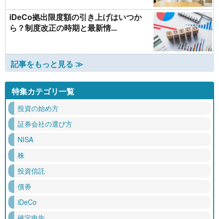
iDeCo拠出限度額の引き上げはいつか
ら？制度改正の時期と最新情...
記事をもっと見る ≫
特集カテゴリ一覧
投資の始め方
証券会社の選び方
NISA
株
投資信託
債券
iDeCo
確定申告