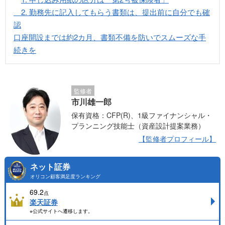
2. 勤務先に記入してもらう書類は、提出前に自分でも確
認
口座開設までは約2カ月、書類不備を防いでスムーズな手
続きを
監修者
市川雄一郎
保有資格：CFP(R)、1級ファイナンシャル・
プランニング技能士（資産設計提案業務）
【監修者プロフィール】
ネット証券
オリコン顧客満足度ランキング
69.2
点
楽天証券
※公式サイトへ遷移します。