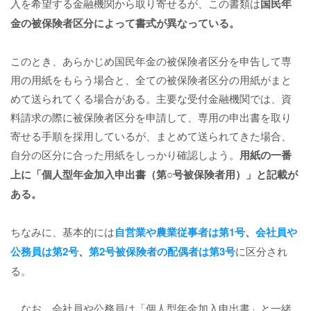
入を希望する金融機関から取り寄せるが、この書類は
国民年
金の被保険者区分によって書式が異なっている。
このとき、あらかじめ国民年金の被保険者区分を申告して専
用の用紙をもらう場合と、全ての被保険者区分の用紙がまと
めて送られてくる場合がある。主要な受付金融機関では、資
料請求の際に被保険者区分を申請して、専用の申出書を取り
寄せる手順を採用しているが、まとめて送られてきた場合、
自分の区分に合った用紙をしっかり確認しよう。
用紙の一番
上に「個人型年金加入申出書（第○号被保険者用）」と記載が
ある。
ちなみに、基本的には
自営業や農業従事者は第1号
、
会社員や
公務員は第2号
、
第2号被保険者の配偶者は第3号
に区分され
る。
なお、会社員や公務員は「個人型年金加入申出書」と一緒