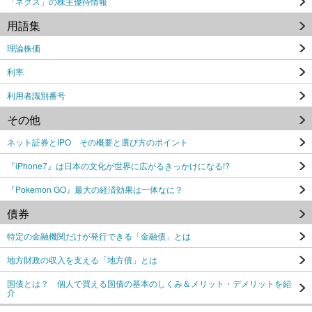
「ネクス」の株主優待情報
用語集
理論株価
利率
利用者識別番号
その他
ネット証券とIPO その概要と選び方のポイント
『iPhone7』は日本の文化が世界に広がるきっかけになる!?
『Pokemon GO』最大の経済効果は一体なに？
債券
特定の金融機関だけが発行できる「金融債」とは
地方財政の収入を支える「地方債」とは
国債とは？ 個人で買える国債の基本のしくみ＆メリット・デメリットを紹
介