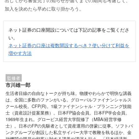
出してから審査完了の知らせが届くまでの期間も考慮して、
加入を決めたら早めに取り掛かろう。
ネット証券の口座開設については下記の記事をご覧くださ
い。
ネット証券の口座は複数開設するべき？使い分けて利益を
増やす方法
監修者
市川雄一郎
生活者目線の自由なトークが持ち味。物腰やわらかで明快な講義
は、全国に多数のファンがいる。グローバルファイナンシャルス
クール校長。CFP(R)。1級ファイナンシャル・プランニング技能
士（資産設計提案業務）。日本FP協会会員。日本FP学会会員。
1969年生まれ。グロービス経営大学院修了（MBA/経営学修
士）。日本のFPの先駆者として資産運用の啓蒙に従事。ソフトバ
ンクグループが創設した私立サイバー大学で教鞭を執るほか、金
融機関の職員や顧客に対する講義や講演も行う。「日本経済新