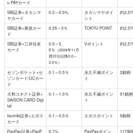
u PAYカード
SBI証券×タカシマ
0.3～0.5%
タカシマヤポイ
約2,5
ヤカード
ント
SBI証券×東急カー
0.25～3％
TOKYU POINT
約2,5
ド
SBI証券×三井住友
0.5～5.
Vポイント
約2,5
カード
0％
（2024年11月
買付分以降0.0～
3.0％）
セゾンポケット×セ
0.1～0.5％
永久不滅ポイン
2銘柄
ゾンカード/UCカー
ト
ド
大和コネクト証券×
0.1～1.0％
永久不滅ポイン
51銘柄
SAISON CARD Digi
ト
tal
tsumiki証券×エポス
0.1～0.5％
エポスポイント
5銘柄
カード
PayPay証券×PayP
0.7%
PayPayポイン
117銘