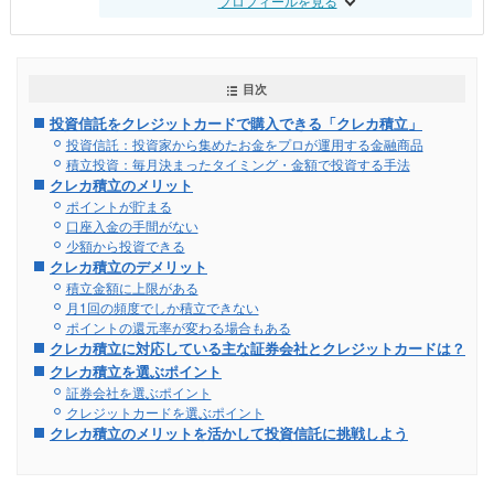
プロフィールを見る
目次
投資信託をクレジットカードで購入できる「クレカ積立」
投資信託：投資家から集めたお金をプロが運用する金融商品
積立投資：毎月決まったタイミング・金額で投資する手法
クレカ積立のメリット
ポイントが貯まる
口座入金の手間がない
少額から投資できる
クレカ積立のデメリット
積立金額に上限がある
月1回の頻度でしか積立できない
ポイントの還元率が変わる場合もある
クレカ積立に対応している主な証券会社とクレジットカードは？
クレカ積立を選ぶポイント
証券会社を選ぶポイント
クレジットカードを選ぶポイント
クレカ積立のメリットを活かして投資信託に挑戦しよう