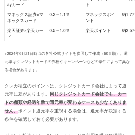
ayカード
ト
マネックス証券×マ
0.2～1.1％
マネックスポイ
約1,7
ネックスカード
ント
楽天証券×楽天カー
0.5～1.0％
楽天ポイント
約2,5
ド
※2024年6月21日時点の各社公式サイトを参照して作成（50音順）。還
元率はクレジットカードの券種やキャンペーンなどの条件によって異な
る場合があります。
クレカ積立のポイントは、クレジットカード会社によって還
元率に差があります。
同じクレジットカード会社でも、カー
ドの種類や経過年数で還元率が変わるケースも少なくありま
せん。
ポイント還元率を重視する場合は、還元率が決定する
条件を確認しておく必要があります。