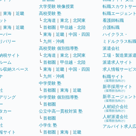
大学受験 映像授業
転職スカウトサ
｜
東海
｜
近畿
高校受験 塾
転職エージェン
ット
└
北海道
｜
東北
｜
北関東
看護師転職
｜
東海
｜
近畿
└
首都圏
｜
甲信越・北陸
介護転職
ーパー
└
東海
｜
近畿
｜
中国・四国
ハイクラス・
リバリー
└
九州・沖縄
ミドルクラス転
高校受験 個別指導塾
派遣会社
納税サイト
└
北海道
｜
東北
｜
北関東
工場・製造業派
ルーム
└
首都圏
｜
甲信越・北陸
派遣求人サイト
ル収納スペース
└
東海
｜
近畿
｜
中国・四国
求人情報サービ
ナ
└
九州・沖縄
転職サイト
（採用担当向け）
中学受験 塾
新卒採用サイト
社
└
首都圏
｜
東海
｜
近畿
（採用担当向け）
新卒エージェン
アリング
中学受験 個別指導塾
（採用担当向け）
ー
└
首都圏
人材紹介会社
タカー
公立中高一貫校対策 塾
（採用担当向け）
人材派遣会社
ス
└
首都圏
（採用担当向け）
社
小学生 塾
アルバイト求人
報サイト
└
首都圏
｜
東海
｜
近畿