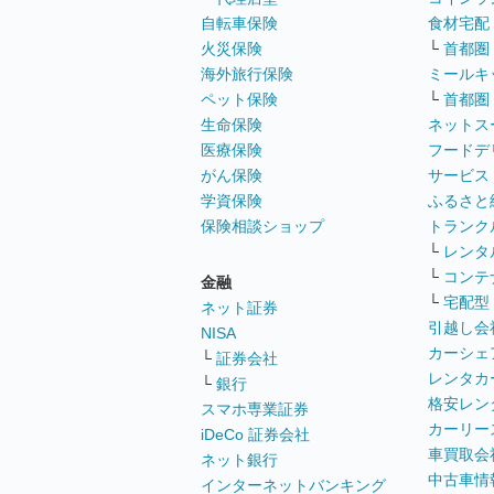
自転車保険
食材宅配
火災保険
└
首都圏
海外旅行保険
ミールキ
ペット保険
└
首都圏
生命保険
ネットス
医療保険
フードデ
がん保険
サービス
学資保険
ふるさと
保険相談ショップ
トランク
└
レンタ
└
コンテ
金融
└
宅配型
ネット証券
引越し会
NISA
カーシェ
└
証券会社
レンタカ
└
銀行
格安レン
スマホ専業証券
カーリー
iDeCo 証券会社
車買取会
ネット銀行
中古車情
インターネットバンキング