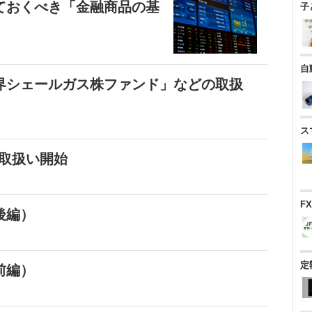
ておくべき「金融商品の基
子
自
界シェールガス株ファンド」などの取扱
ス
の取扱い開始
F
後編）
定
前編）