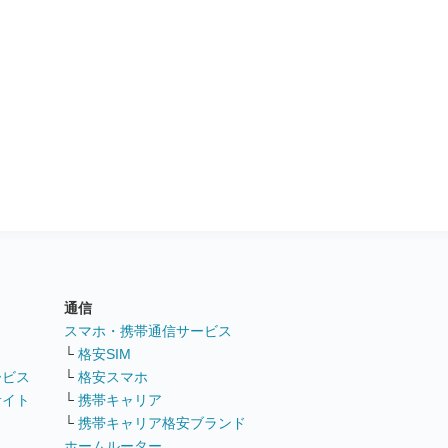
通信
ト
スマホ・携帯通信サービス
└
格安SIM
ービス
└
格安スマホ
サイト
└
携帯キャリア
└
携帯キャリア格安ブランド
ホームルーター