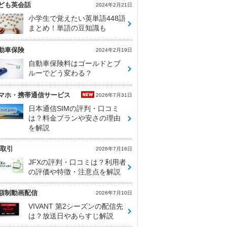
ども英会話
2024年2月21日
小学生で覚えたい英単語448語
まとめ！単語の豆知識も
動車保険
2024年2月19日
自動車保険料はゴールドとブ
ルーでどう変わる？
マホ・携帯通信サービス
2026年7月31日
日本通信SIMの評判・口コミ
は？料金プランや安さの理由
を解説
X取引
2026年7月16日
JFXの評判・口コミは？利用者
の評価や特徴・注意点を解説
額制動画配信
2026年7月10日
VIVANT 第2シーズンの配信先
は？放送日やあらすじ解説