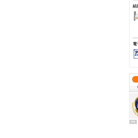
結
電
PR