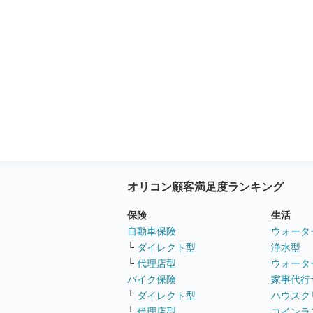
オリコン顧客満足度ランキング
保険
生活
自動車保険
ウォータ
└
ダイレクト型
浄水型
└
代理店型
ウォータ
バイク保険
家事代行
└
ダイレクト型
ハウスク
└
代理店型
コインラ