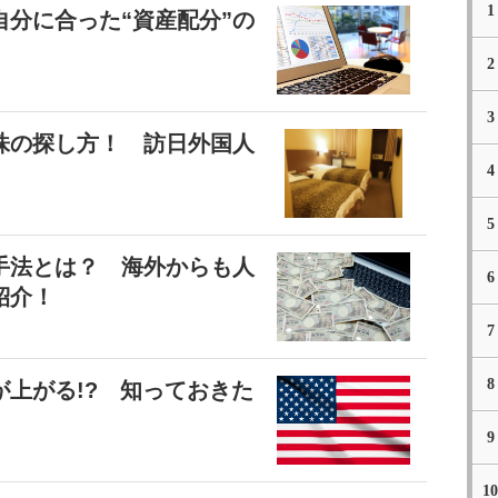
1
分に合った“資産配分”の
2
3
株の探し方！ 訪日外国人
4
5
手法とは？ 海外からも人
6
紹介！
7
8
上がる!? 知っておきた
9
10