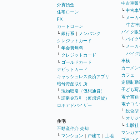
中古車販
外貨預金
└
中古車
住宅ローン
└
メーカ
FX
中古車
カードローン
バイク販
└
銀行系
｜
ノンバンク
└
バイク
クレジットカード
└
メーカ
└
年会費無料
バイク
└
クレジットカード
車検
└
ゴールドカード
カーメン
デビットカード
カフェ
キャッシュレス決済アプリ
定額制動
暗号資産取引所
子ども写
└
現物取引（仮想通貨）
電子書籍
└
証拠金取引（仮想通貨）
電子コミ
ロボアドバイザー
└
総合型
└
オリジ
住宅
└
出版社
不動産仲介 売却
マンガア
└
マンション
｜
戸建て
｜
土地
ブランド