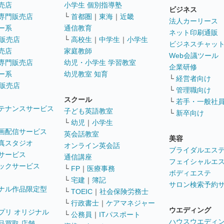
売店
小学生 個別指導塾
ビジネス
専門販売店
└
首都圏
｜
東海
｜
近畿
法人カーリース
ー系
通信教育
ネット印刷通販
販売店
└
高校生
｜
中学生
｜
小学生
ビジネスチャッ
売店
家庭教師
Web会議ツール
専門販売店
幼児・小学生 学習教室
企業研修
ー系
幼児教室 知育
└
経営者向け
販売店
└
管理職向け
スクール
└
若手・一般社
テナンスサービス
子ども英語教室
└
新卒向け
└
幼児
｜
小学生
画配信サービス
英会話教室
美容
真スタジオ
オンライン英会話
ブライダルエス
サービス
通信講座
フェイシャルエ
ックサービス
└
FP
｜
医療事務
ボディエステ
└
宅建
｜
簿記
サロン検索予約
ナル作品限定型
└
TOEIC
｜
社会保険労務士
└
行政書士
｜
ケアマネジャー
ウエディング
プリ オリジナル
└
公務員
｜
ITパスポート
ハウスウエディ
品買取 店舗