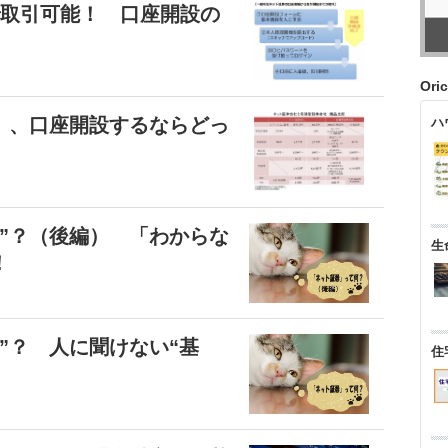
で取引可能！ 口座開設の
Ori
」、口座開設するならどっ
ハ
”？（後編） 「わからな
生
！
”？ 人に聞けない“基
住