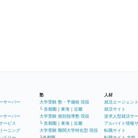
塾
人材
ーサーバー
大学受験 塾・予備校 現役
就活エージェン
└
首都圏
｜
東海
｜
近畿
就活サイト
ーサーバー
大学受験 個別指導塾 現役
逆求人型就活サ
サービス
└
首都圏
｜
東海
｜
近畿
アルバイト情報
リーニング
大学受験 難関大学特化型 現役
転職サイト
ンドリー
└
首都圏
転職サイト 女性