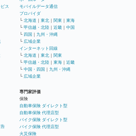
ービス
モバイルデータ通信
ト
プロバイダ
└
北海道
｜
東北
｜
関東
｜
東海
└
甲信越・北陸
｜
近畿
｜
中国
└
四国
｜
九州・沖縄
職
└
広域企業
インターネット回線
遣
└
北海道
｜
東北
｜
関東
└
甲信越・北陸
｜
東海
｜
近畿
ス
└
中国・四国
｜
九州・沖縄
└
広域企業
専門家評価
ト
保険
自動車保険 ダイレクト型
自動車保険 代理店型
バイク保険 ダイレクト型
広告
バイク保険 代理店型
火災保険