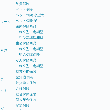
学資保険
ペット保険
ペット保険 小型犬
ペット保険 猫
トツール
医療保険商品
└
終身型
｜
定期型
└
引受基準緩和型
生命保険商品
└
終身型
｜
定期型
員向け
└
収入保障保険
がん保険商品
└
終身型
｜
定期型
就業不能保険
テ
認知症保険
ステ
外貨建て保険
介護保険
サイト
総合保障保険
個人年金保険
変額保険
ング