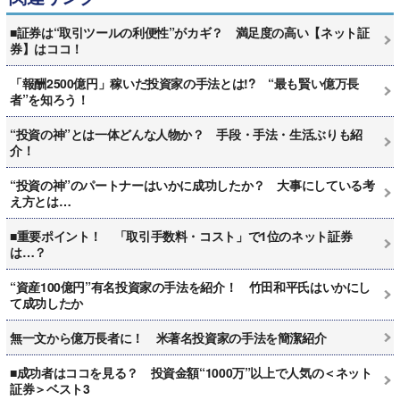
■証券は“取引ツールの利便性”がカギ？ 満足度の高い【ネット証
券】はココ！
「報酬2500億円」稼いだ投資家の手法とは!? “最も賢い億万長
者”を知ろう！
“投資の神”とは一体どんな人物か？ 手段・手法・生活ぶりも紹
介！
“投資の神”のパートナーはいかに成功したか？ 大事にしている考
え方とは…
■重要ポイント！ 「取引手数料・コスト」で1位のネット証券
は…？
“資産100億円”有名投資家の手法を紹介！ 竹田和平氏はいかにし
て成功したか
無一文から億万長者に！ 米著名投資家の手法を簡潔紹介
■成功者はココを見る？ 投資金額“1000万”以上で人気の＜ネット
証券＞ベスト3