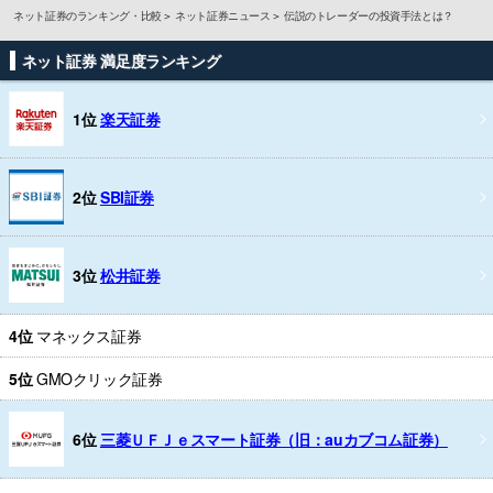
ネット証券のランキング・比較
ネット証券ニュース
伝説のトレーダーの投資手法とは？
ネット証券 満足度ランキング
1位
楽天証券
2位
SBI証券
3位
松井証券
4位
マネックス証券
5位
GMOクリック証券
6位
三菱ＵＦＪｅスマート証券（旧：auカブコム証券）