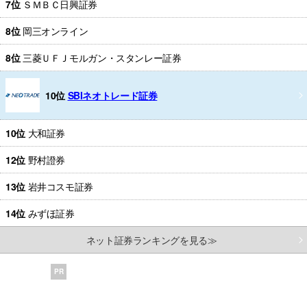
7位
ＳＭＢＣ日興証券
8位
岡三オンライン
8位
三菱ＵＦＪモルガン・スタンレー証券
10位
SBIネオトレード証券
10位
大和証券
12位
野村證券
13位
岩井コスモ証券
14位
みずほ証券
ネット証券ランキングを見る≫
PR