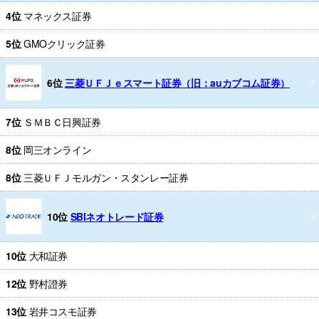
4位
マネックス証券
5位
GMOクリック証券
6位
三菱ＵＦＪｅスマート証券（旧：auカブコム証券）
7位
ＳＭＢＣ日興証券
8位
岡三オンライン
8位
三菱ＵＦＪモルガン・スタンレー証券
10位
SBIネオトレード証券
10位
大和証券
12位
野村證券
13位
岩井コスモ証券