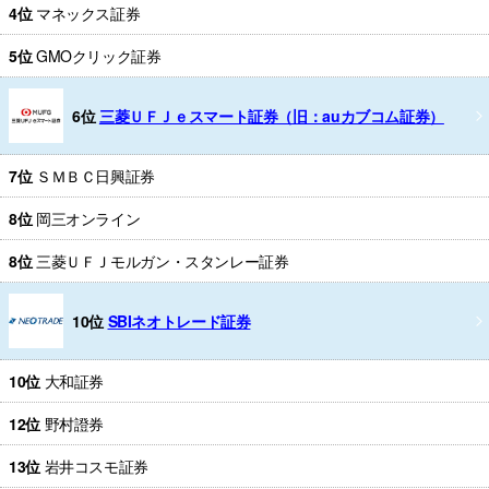
4位
マネックス証券
5位
GMOクリック証券
6位
三菱ＵＦＪｅスマート証券（旧：auカブコム証券）
7位
ＳＭＢＣ日興証券
8位
岡三オンライン
8位
三菱ＵＦＪモルガン・スタンレー証券
10位
SBIネオトレード証券
10位
大和証券
12位
野村證券
13位
岩井コスモ証券