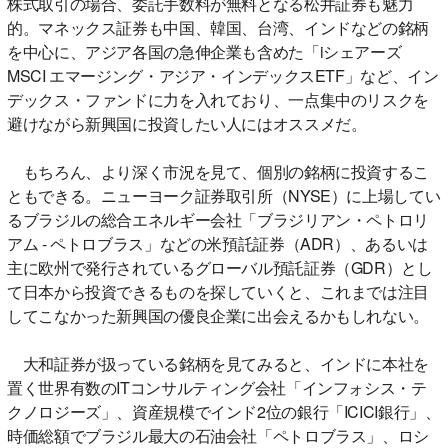
株式取引の場合、委託手数料が無料となる松井証券も魅力
的。マネックス証券も中国、韓国、台湾、インドなどの銘柄
を中心に、アジア各国の急伸企業も含めた「iシェアーズ
MSCI エマージング・アジア・インデックスETF」など、イン
デックス・ファンドに力を入れており、一点集中のリスクを
避けながら新興国に投資したい人にはオススメだ。
もちろん、より深く市況を見て、個別の銘柄に投資するこ
ともできる。ニューヨーク証券取引所（NYSE）に上場してい
るブラジルの総合エネルギー会社「ブラジリアン・ペトロリ
アム - ペトロブラス」などの米預託証券（ADR）、あるいは
主に欧州で発行されているグローバル預託証券（GDR）とし
て日本から投資できるものを探していくと、これまでは注目
してこなかった新興国の優良企業に出会えるかもしれない。
大和証券が扱っている銘柄を見てみると、インドに本社を
置く世界有数のITコンサルティング会社「インフォシス・テ
クノロジーズ」、資産規模でインド2位の銀行「ICICI銀行」、
時価総額でブラジル最大の石油会社「ペトロブラス」、ロシ