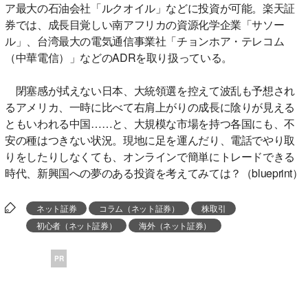
ア最大の石油会社「ルクオイル」などに投資が可能。楽天証
券では、成長目覚しい南アフリカの資源化学企業「サソー
ル」、台湾最大の電気通信事業社「チョンホア・テレコム
（中華電信）」などのADRを取り扱っている。
閉塞感が拭えない日本、大統領選を控えて波乱も予想され
るアメリカ、一時に比べて右肩上がりの成長に陰りが見える
ともいわれる中国……と、大規模な市場を持つ各国にも、不
安の種はつきない状況。現地に足を運んだり、電話でやり取
りをしたりしなくても、オンラインで簡単にトレードできる
時代、新興国への夢のある投資を考えてみては？（blueprint）
ネット証券
コラム（ネット証券）
株取引
初心者（ネット証券）
海外（ネット証券）
PR