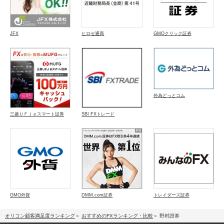
JFX
ヒロセ通商
GMOクリック証券
外為どっとコム
三菱ＵＦＪｅスマート証券
SBI FXトレード
GMO外貨
DMM.com証券
トレイダーズ証券
オリコン顧客満足度ランキング
おすすめのFXランキング・比較
野村證券