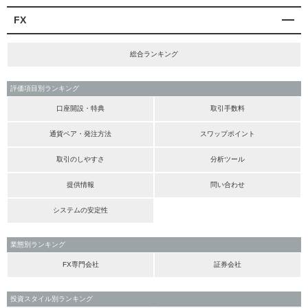
FX
総合ランキング
評価項目別ランキング
口座開設・特典
取引手数料
通貨ペア・発注方法
スワップポイント
取引のしやすさ
分析ツール
提供情報
問い合わせ
システムの安定性
業態別ランキング
FX専門会社
証券会社
投資スタイル別ランキング