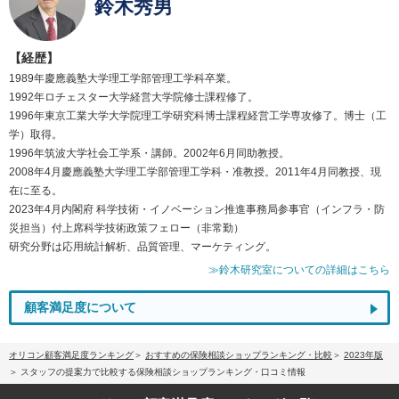
鈴木秀男
【経歴】
1989年慶應義塾大学理工学部管理工学科卒業。
1992年ロチェスター大学経営大学院修士課程修了。
1996年東京工業大学大学院理工学研究科博士課程経営工学専攻修了。博士（工
学）取得。
1996年筑波大学社会工学系・講師。2002年6月同助教授。
2008年4月慶應義塾大学理工学部管理工学科・准教授。2011年4月同教授、現
在に至る。
2023年4月内閣府 科学技術・イノベーション推進事務局参事官（インフラ・防
災担当）付上席科学技術政策フェロー（非常勤）
研究分野は応用統計解析、品質管理、マーケティング。
≫鈴木研究室についての詳細はこちら
顧客満足度について
オリコン顧客満足度ランキング
おすすめの保険相談ショップランキング・比較
2023年版
スタッフの提案力で比較する保険相談ショップランキング・口コミ情報