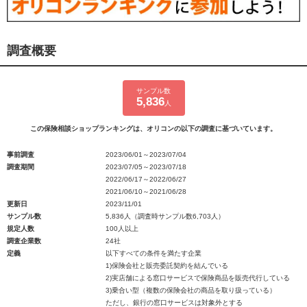
調査概要
サンプル数
5,836
人
この保険相談ショップランキングは、オリコンの以下の調査に基づいています。
事前調査
2023/06/01～2023/07/04
調査期間
2023/07/05～2023/07/18
2022/06/17～2022/06/27
2021/06/10～2021/06/28
更新日
2023/11/01
サンプル数
5,836人（調査時サンプル数6,703人）
規定人数
100人以上
調査企業数
24社
定義
以下すべての条件を満たす企業
1)保険会社と販売委託契約を結んでいる
2)実店舗による窓口サービスで保険商品を販売代行している
3)乗合い型（複数の保険会社の商品を取り扱っている）
ただし、銀行の窓口サービスは対象外とする