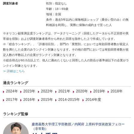
調査対象者
性別：指定なし
年齢：18～69歳
地域：全国
条件：過去5年以内に保険相談ショップ（乗合い型のみ）の無
料相談を利用し、実際に保険の成約まで至った人
※オリコン顧客満足度ランキングは、データクリーニング（回収したデータから不正回答や異
常値を排除）および調査対象者条件から外れた回答を除外した上で作成しています。
※「総合ランキング」、「評価項目別」、部門の「業態別」においては有効回答者数が規定人
数を満たした企業のみランクイン対象となります。その他の部門においては有効回答者数が規
定人数の半数以上の企業がランクイン対象となります。
※総合得点が60.0点以上で、他人に薦めたくないと回答した人の割合が基準値以下の企業がラ
ンクイン対象となります。
≫ 詳細はこちら
過去ランキング
2024年
2023年
2022年
2021年
2020年
2019年
2018年
2017年
2016年
2015年
2014-2015年
2014年度
ランキング監修
慶應義塾大学理工学部教授／内閣府 上席科学技術政策フェロー
（非常勤）