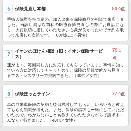
保険見直し本舗
80
.0
点
手術入院歴を持つ妻の、加入出来る保険商品の相談で来店しま
した。当該店舗は以前私の医療保険見直しの際にお世話にな
り、大変親切に接していただき、心象が良かったので予約を取
って来店した次第です。（60代以上／男性）
79
.1
イオンのほけん相談（旧：イオン保険サービ
ス）
点
運がよく、毎回同じ方に対応してもらっています。事情を知っ
ている方に対応してもらえたので、保険の新規契約から見直し
までストレスフリーで契約できた。（30代／女性）
保険ほっとライン
77
.0
点
車の自動車保険の契約も後日検討してもらい、いろいろと教え
てもらえ知識が増えた。また、保険の請求も一緒にしていただ
いたので、わからないことも教えていただきながらで請求もす
んなりと行きました。（40代／女性）