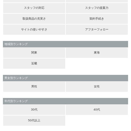
スタッフの対応
スタッフの提案力
取扱商品の充実さ
契約手続き
サイトの使いやすさ
アフターフォロー
地域別ランキング
関東
東海
近畿
男女別ランキング
男性
女性
年代別ランキング
30代
40代
50代以上