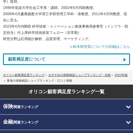
学）取得。
1996年筑波大学社会工学系・講師。2002年6月同助教授。
2008年4月慶應義塾大学理工学部管理工学科・准教授。2011年4月同教授、現
在に至る。
2023年4月内閣府 科学技術・イノベーション推進事務局参事官（インフラ・防
災担当）付上席科学技術政策フェロー（非常勤）
研究分野は応用統計解析、品質管理、マーケティング。
≫鈴木研究室についての詳細はこちら
顧客満足度について
オリコン顧客満足度ランキング
おすすめの保険相談ショップランキング・比較
2023年版
東海の保険相談ショップランキング・口コミ情報
オリコン顧客満足度
ランキング一覧
保険
関連ランキング
金融
関連ランキング