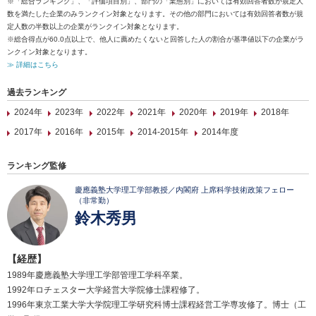
※「総合ランキング」、「評価項目別」、部門の「業態別」においては有効回答者数が規定人
数を満たした企業のみランクイン対象となります。その他の部門においては有効回答者数が規
定人数の半数以上の企業がランクイン対象となります。
※総合得点が60.0点以上で、他人に薦めたくないと回答した人の割合が基準値以下の企業がラ
ンクイン対象となります。
≫ 詳細はこちら
過去ランキング
2024年
2023年
2022年
2021年
2020年
2019年
2018年
2017年
2016年
2015年
2014-2015年
2014年度
ランキング監修
慶應義塾大学理工学部教授／内閣府 上席科学技術政策フェロー
（非常勤）
鈴木秀男
【経歴】
1989年慶應義塾大学理工学部管理工学科卒業。
1992年ロチェスター大学経営大学院修士課程修了。
1996年東京工業大学大学院理工学研究科博士課程経営工学専攻修了。博士（工