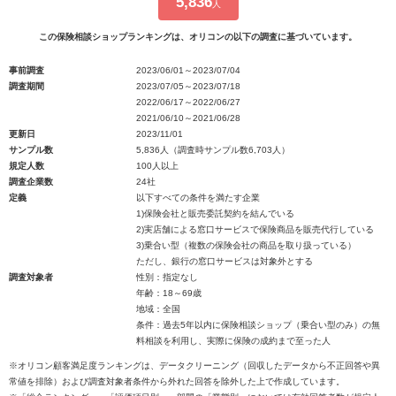
5,836
人
この保険相談ショップランキングは、オリコンの以下の調査に基づいています。
事前調査
2023/06/01～2023/07/04
調査期間
2023/07/05～2023/07/18
2022/06/17～2022/06/27
2021/06/10～2021/06/28
更新日
2023/11/01
サンプル数
5,836人（調査時サンプル数6,703人）
規定人数
100人以上
調査企業数
24社
定義
以下すべての条件を満たす企業
1)保険会社と販売委託契約を結んでいる
2)実店舗による窓口サービスで保険商品を販売代行している
3)乗合い型（複数の保険会社の商品を取り扱っている）
ただし、銀行の窓口サービスは対象外とする
調査対象者
性別：指定なし
年齢：18～69歳
地域：全国
条件：過去5年以内に保険相談ショップ（乗合い型のみ）の無
料相談を利用し、実際に保険の成約まで至った人
※オリコン顧客満足度ランキングは、データクリーニング（回収したデータから不正回答や異
常値を排除）および調査対象者条件から外れた回答を除外した上で作成しています。