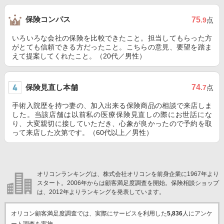
保険コンパス
75
.9
点
いろいろな会社の保険を比較できたこと。担当してもらった方
がとても信頼できる方だったこと。こちらの意見、要望を踏ま
えて提案してくれたこと。（20代／男性）
保険見直し本舗
74
.7
点
手術入院歴を持つ妻の、加入出来る保険商品の相談で来店しま
した。当該店舗は以前私の医療保険見直しの際にお世話にな
り、大変親切に接していただき、心象が良かったので予約を取
って来店した次第です。（60代以上／男性）
オリコンランキングは、株式会社オリコンを前身企業に1967年より
スタート。2006年からは顧客満足度調査を開始。保険相談ショップ
は、2012年よりランキングを発表しています。
オリコン顧客満足度調査では、実際にサービスを利用した
5,836
人にアンケ