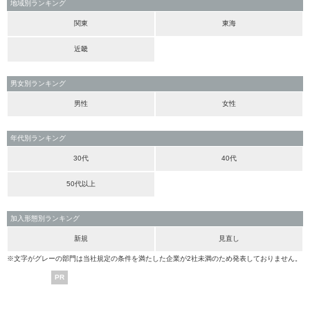
地域別ランキング
関東
東海
近畿
男女別ランキング
男性
女性
年代別ランキング
30代
40代
50代以上
加入形態別ランキング
新規
見直し
※文字がグレーの部門は当社規定の条件を満たした企業が2社未満のため発表しておりません。
PR