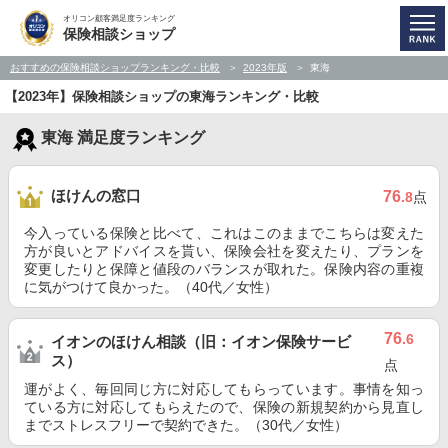
オリコン顧客満足度ランキング
保険相談ショップ
おすすめの保険相談ショップランキング・比較
2023年版
東海
【2023年】保険相談ショップの東海ランキング・比較
東海 満足度ランキング
ほけんの窓口
76
.8
点
今入っている保険と比べて、これはこのままでこちらは変えた
方が良いとアドバイスを貰い、保険会社を変えたり、プランを
変更したりと保障と値段のバランスが取れた。保険内容の重複
に気がつけて良かった。（40代／女性）
76
.6
イオンのほけん相談（旧：イオン保険サービ
ス）
点
運がよく、毎回同じ方に対応してもらっています。事情を知っ
ている方に対応してもらえたので、保険の新規契約から見直し
までストレスフリーで契約できた。（30代／女性）