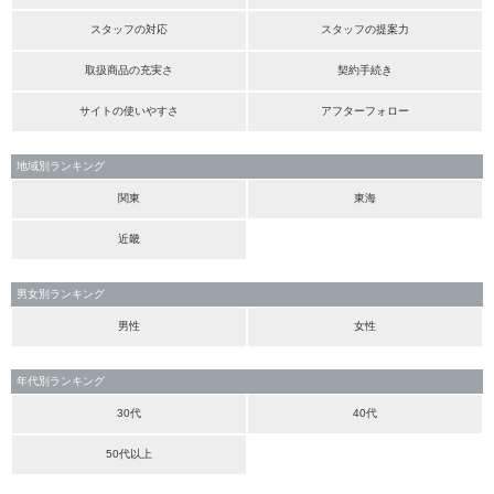
スタッフの対応
スタッフの提案力
取扱商品の充実さ
契約手続き
サイトの使いやすさ
アフターフォロー
地域別ランキング
関東
東海
近畿
男女別ランキング
男性
女性
年代別ランキング
30代
40代
50代以上