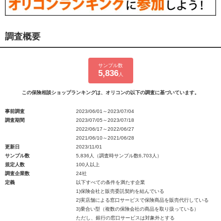
調査概要
サンプル数
5,836
人
この保険相談ショップランキングは、オリコンの以下の調査に基づいています。
事前調査
2023/06/01～2023/07/04
調査期間
2023/07/05～2023/07/18
2022/06/17～2022/06/27
2021/06/10～2021/06/28
更新日
2023/11/01
サンプル数
5,836人（調査時サンプル数6,703人）
規定人数
100人以上
調査企業数
24社
定義
以下すべての条件を満たす企業
1)保険会社と販売委託契約を結んでいる
2)実店舗による窓口サービスで保険商品を販売代行している
3)乗合い型（複数の保険会社の商品を取り扱っている）
ただし、銀行の窓口サービスは対象外とする