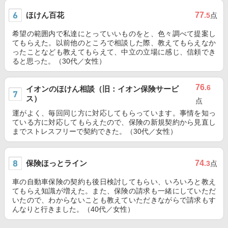
ほけん百花
77
.5
点
希望の範囲内で私達にとっていいものをと、色々調べて提案し
てもらえた。以前他のところで相談した際、教えてもらえなか
ったことなども教えてもらえて、中立の立場に感じ、信頼でき
ると思った。（30代／女性）
76
.6
イオンのほけん相談（旧：イオン保険サービ
ス）
点
運がよく、毎回同じ方に対応してもらっています。事情を知っ
ている方に対応してもらえたので、保険の新規契約から見直し
までストレスフリーで契約できた。（30代／女性）
保険ほっとライン
74
.3
点
車の自動車保険の契約も後日検討してもらい、いろいろと教え
てもらえ知識が増えた。また、保険の請求も一緒にしていただ
いたので、わからないことも教えていただきながらで請求もす
んなりと行きました。（40代／女性）