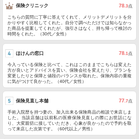
保険クリニック
78
.3
点
こちらの質問に丁寧に答えてくれて、メリットデメリットを分
かりやすく比較してくれた。自分で調べただけでは知らなかっ
た商品を提案してくれたが、強引さはなく、持ち帰って検討の
時間をくれた。（30代／女性）
ほけんの窓口
78
.1
点
今入っている保険と比べて、これはこのままでこちらは変えた
方が良いとアドバイスを貰い、保険会社を変えたり、プランを
変更したりと保障と値段のバランスが取れた。保険内容の重複
に気がつけて良かった。（40代／女性）
保険見直し本舗
77
.7
点
手術入院歴を持つ妻の、加入出来る保険商品の相談で来店しま
した。当該店舗は以前私の医療保険見直しの際にお世話にな
り、大変親切に接していただき、心象が良かったので予約を取
って来店した次第です。（60代以上／男性）