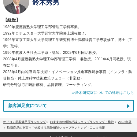
鈴木秀男
【経歴】
1989年慶應義塾大学理工学部管理工学科卒業。
1992年ロチェスター大学経営大学院修士課程修了。
1996年東京工業大学大学院理工学研究科博士課程経営工学専攻修了。博士（工
学）取得。
1996年筑波大学社会工学系・講師。2002年6月同助教授。
2008年4月慶應義塾大学理工学部管理工学科・准教授。2011年4月同教授、現
在に至る。
2023年4月内閣府 科学技術・イノベーション推進事務局参事官（インフラ・防
災担当）付上席科学技術政策フェロー（非常勤）
研究分野は応用統計解析、品質管理、マーケティング。
≫鈴木研究室についての詳細はこちら
顧客満足度について
オリコン顧客満足度ランキング
おすすめの保険相談ショップランキング・比較
2023年版
取扱商品の充実さで比較する保険相談ショップランキング・口コミ情報