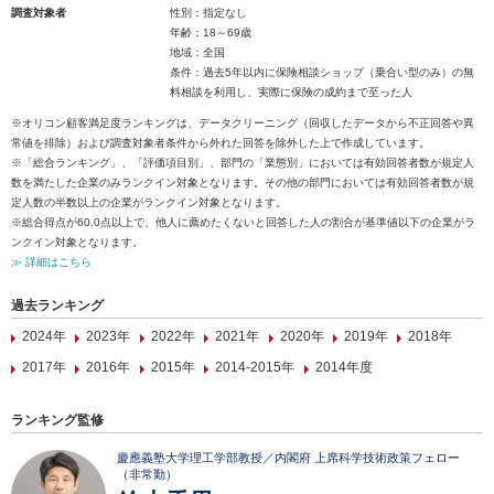
調査対象者
性別：指定なし
年齢：18～69歳
地域：全国
条件：過去5年以内に保険相談ショップ（乗合い型のみ）の無
料相談を利用し、実際に保険の成約まで至った人
※オリコン顧客満足度ランキングは、データクリーニング（回収したデータから不正回答や異
常値を排除）および調査対象者条件から外れた回答を除外した上で作成しています。
※「総合ランキング」、「評価項目別」、部門の「業態別」においては有効回答者数が規定人
数を満たした企業のみランクイン対象となります。その他の部門においては有効回答者数が規
定人数の半数以上の企業がランクイン対象となります。
※総合得点が60.0点以上で、他人に薦めたくないと回答した人の割合が基準値以下の企業がラ
ンクイン対象となります。
≫ 詳細はこちら
過去ランキング
2024年
2023年
2022年
2021年
2020年
2019年
2018年
2017年
2016年
2015年
2014-2015年
2014年度
ランキング監修
慶應義塾大学理工学部教授／内閣府 上席科学技術政策フェロー
（非常勤）