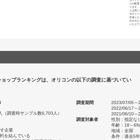
当サイト
らの配置
ります。
とは固く
当サイト
作成した
出された
いた上で
ショップランキングは、オリコンの以下の調査に基づいてい
4
調査期間
2023/07/05～2
2022/06/17～2
36人（調査時サンプル数6,703人）
2021/06/10～2
調査対象者
性別：指定な
年齢：18～69
す企業
地域：全国
契約を結んでいる
条件：過去5