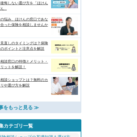
？後悔しない選び方を「ほけん
...
険の悩み、ほけんの窓口であな
に合った保険を相談しませんか
険見直しのタイミングは？保険
談のポイントと注意点を解説
険相談窓口の特徴とメリット・
メリットを解説！
険相談ショップとは？無料のカ
クリや選び方を解説
事をもっと見る ≫
集カテゴリ一覧