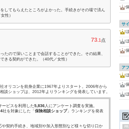
明をしてもらえたところがよかった。手続きがその場で済ん
／女性）
サ
73
.1
点
ほ
かったので深いことまで会話することができた。その結果、
できる契約ができた。（40代／女性）
ア
オリコンを前身企業に1967年よりスタート。2006年から
相談ショップは、2012年よりランキングを発表しています。
ほ
サービスを利用した
5,836
人にアンケート調査を実施。
24
社を対象にした「
保険相談ショップ
」ランキングを発表
応や契約手続き、地域別や加入形態別など様々な切り口か