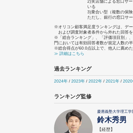
2)実店舗による窓口サ
いる
3)乗合い型（複数の保
ただし、銀行の窓口サー
※オリコン顧客満足度ランキングは、デー
および調査対象者条件から外れた回答を
※「総合ランキング」、「評価項目別」、
門においては有効回答者数が規定人数の半
※総合得点が60.0点以上で、他人に薦
≫ 詳細はこちら
過去ランキング
2024年
/
2023年
/
2022年
/
2021年
/
202
ランキング監修
慶應義塾大学理工学
鈴木秀男
【経歴】