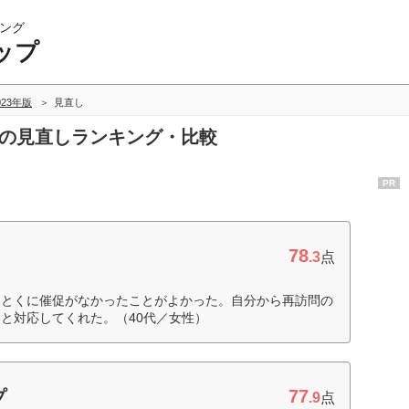
ング
ップ
023年版
見直し
プの見直しランキング・比較
PR
78
.3
点
らとくに催促がなかったことがよかった。自分から再訪問の
と対応してくれた。（40代／女性）
77
プ
.9
点