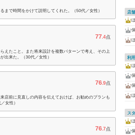
るまで時間をかけて説明してくれた。（50代／女性）
店
77
.4
点
ほ
もらえたこと。また将来設計を複数パターンで考え、その上
が出来た。（30代／女性）
利
ほ
76
.9
点
、来店前に見直しの内容を伝えておけば、お勧めのプランも
代／女性）
ス
ほ
76
.7
点