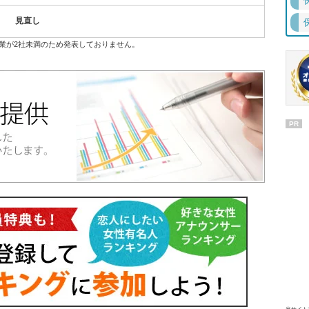
見直し
業が2社未満のため発表しておりません。
PR