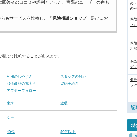
に回答者の口コミや評判といった、実際のユーザーの声も
め
のぜん
からもサービスを比較し、「
保険相談ショップ
」選びにお
保
た
保
相
び替えて比較することが出来ます。
保
デ
利用のしやすさ
スタッフの対応
保
取扱商品の充実さ
契約手続き
ラ
アフターフォロー
東海
近畿
記
女性
特
40代
50代以上