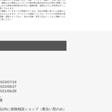
で公開されている情報（文字、写真、イラスト、画像データ等）及びこれ
・編集および構造などについての著作権は株式会社oricon MEに帰属してお
これらの情報を権利者の許可なく無断転載・複製などの二次利用を行うこ
禁じております。
で掲載しているすべての情報やデータは、当社の調査に基づいた結果から
ものとなりますが、サービスへの感想については、サービスの利用者が提
見解・感想となっており、当社の見解・意見ではないことをご理解いただ
ご覧ください。
023/07/18
022/06/27
021/06/28
し
歳
年以内に保険相談ショップ（乗合い型のみ）