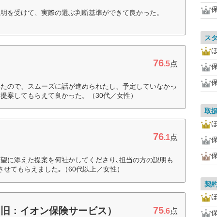
説明を受けて、実際の選ぶ判断基準ができて良かった。
ス
ほ
76
.5
点
いたので、スムーズに話が進められたし、予定していなかっ
提案してもらえて良かった。（30代／女性）
取
ほ
76
.1
点
希望に添えた提案を何社かしてくださり､担当の方の説明も
させてもらえました｡（60代以上／女性）
契
ほ
75
（旧：イオン保険サービス）
.6
点