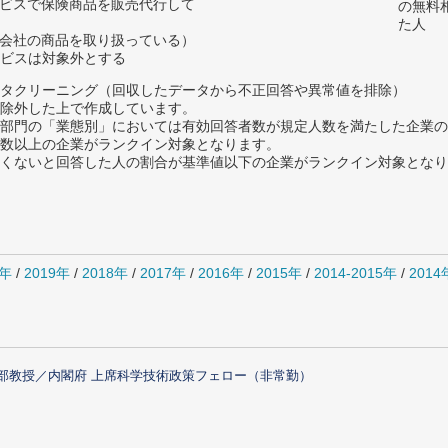
ービスで保険商品を販売代行して
の無料
た人
険会社の商品を取り扱っている）
ビスは対象外とする
タクリーニング（回収したデータから不正回答や異常値を排除）
除外した上で作成しています。
部門の「業態別」においては有効回答者数が規定人数を満たした企業の
数以上の企業がランクイン対象となります。
めたくないと回答した人の割合が基準値以下の企業がランクイン対象とな
0年
/
2019年
/
2018年
/
2017年
/
2016年
/
2015年
/
2014-2015年
/
201
部教授／内閣府 上席科学技術政策フェロー（非常勤）