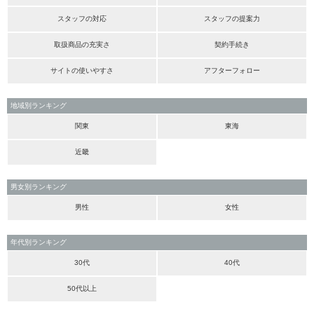
スタッフの対応
スタッフの提案力
取扱商品の充実さ
契約手続き
サイトの使いやすさ
アフターフォロー
地域別ランキング
関東
東海
近畿
男女別ランキング
男性
女性
年代別ランキング
30代
40代
50代以上