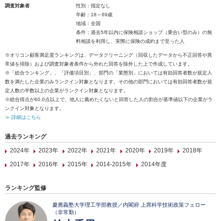
調査対象者
性別：指定なし
年齢：18～69歳
地域：全国
条件：過去5年以内に保険相談ショップ（乗合い型のみ）の無
料相談を利用し、実際に保険の成約まで至った人
※オリコン顧客満足度ランキングは、データクリーニング（回収したデータから不正回答や異
常値を排除）および調査対象者条件から外れた回答を除外した上で作成しています。
※「総合ランキング」、「評価項目別」、部門の「業態別」においては有効回答者数が規定人
数を満たした企業のみランクイン対象となります。その他の部門においては有効回答者数が規
定人数の半数以上の企業がランクイン対象となります。
※総合得点が60.0点以上で、他人に薦めたくないと回答した人の割合が基準値以下の企業がラ
ンクイン対象となります。
≫ 詳細はこちら
過去ランキング
2024年
2023年
2022年
2021年
2020年
2019年
2018年
2017年
2016年
2015年
2014-2015年
2014年度
ランキング監修
慶應義塾大学理工学部教授／内閣府 上席科学技術政策フェロー
（非常勤）