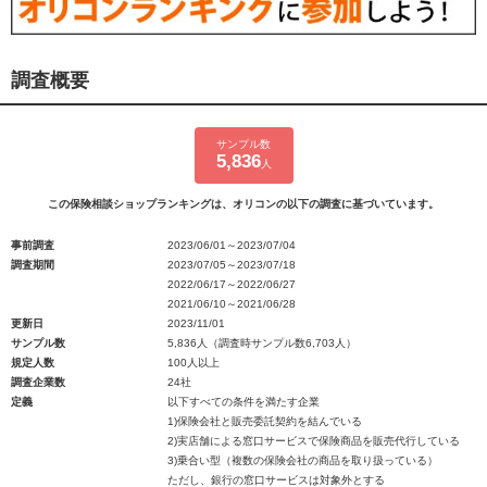
調査概要
サンプル数
5,836
人
この保険相談ショップランキングは、オリコンの以下の調査に基づいています。
事前調査
2023/06/01～2023/07/04
調査期間
2023/07/05～2023/07/18
2022/06/17～2022/06/27
2021/06/10～2021/06/28
更新日
2023/11/01
サンプル数
5,836人（調査時サンプル数6,703人）
規定人数
100人以上
調査企業数
24社
定義
以下すべての条件を満たす企業
1)保険会社と販売委託契約を結んでいる
2)実店舗による窓口サービスで保険商品を販売代行している
3)乗合い型（複数の保険会社の商品を取り扱っている）
ただし、銀行の窓口サービスは対象外とする