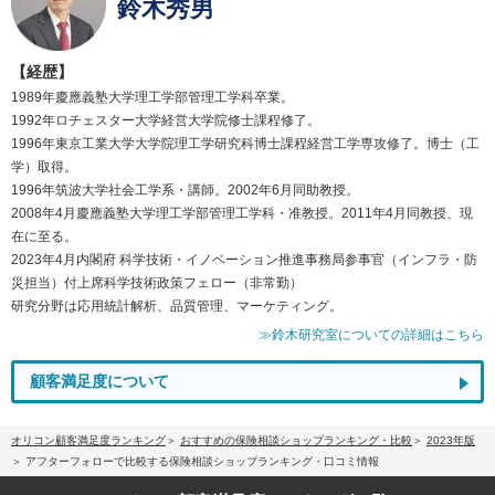
鈴木秀男
【経歴】
1989年慶應義塾大学理工学部管理工学科卒業。
1992年ロチェスター大学経営大学院修士課程修了。
1996年東京工業大学大学院理工学研究科博士課程経営工学専攻修了。博士（工
学）取得。
1996年筑波大学社会工学系・講師。2002年6月同助教授。
2008年4月慶應義塾大学理工学部管理工学科・准教授。2011年4月同教授、現
在に至る。
2023年4月内閣府 科学技術・イノベーション推進事務局参事官（インフラ・防
災担当）付上席科学技術政策フェロー（非常勤）
研究分野は応用統計解析、品質管理、マーケティング。
≫鈴木研究室についての詳細はこちら
顧客満足度について
オリコン顧客満足度ランキング
おすすめの保険相談ショップランキング・比較
2023年版
アフターフォローで比較する保険相談ショップランキング・口コミ情報