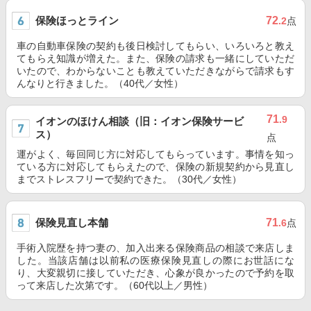
保険ほっとライン
72
.2
点
車の自動車保険の契約も後日検討してもらい、いろいろと教え
てもらえ知識が増えた。また、保険の請求も一緒にしていただ
いたので、わからないことも教えていただきながらで請求もす
んなりと行きました。（40代／女性）
71
.9
イオンのほけん相談（旧：イオン保険サービ
ス）
点
運がよく、毎回同じ方に対応してもらっています。事情を知っ
ている方に対応してもらえたので、保険の新規契約から見直し
までストレスフリーで契約できた。（30代／女性）
保険見直し本舗
71
.6
点
手術入院歴を持つ妻の、加入出来る保険商品の相談で来店しま
した。当該店舗は以前私の医療保険見直しの際にお世話にな
り、大変親切に接していただき、心象が良かったので予約を取
って来店した次第です。（60代以上／男性）