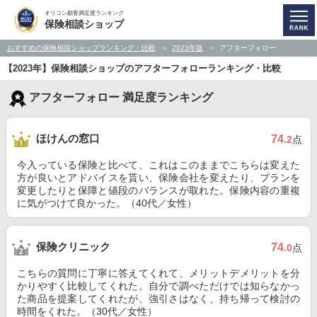
オリコン顧客満足度ランキング
保険相談ショップ
おすすめの保険相談ショップランキング・比較
2023年版
アフターフォロー
【2023年】保険相談ショップのアフターフォローランキング・比較
アフターフォロー 満足度ランキング
ほけんの窓口
74
.2
点
今入っている保険と比べて、これはこのままでこちらは変えた
方が良いとアドバイスを貰い、保険会社を変えたり、プランを
変更したりと保障と値段のバランスが取れた。保険内容の重複
に気がつけて良かった。（40代／女性）
保険クリニック
74
.0
点
こちらの質問に丁寧に答えてくれて、メリットデメリットを分
かりやすく比較してくれた。自分で調べただけでは知らなかっ
た商品を提案してくれたが、強引さはなく、持ち帰って検討の
時間をくれた。（30代／女性）