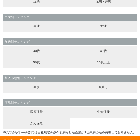
近畿
九州・沖縄
男女別ランキング
男性
女性
年代別ランキング
30代
40代
50代
60代以上
加入形態別ランキング
新規
見直し
商品別ランキング
医療保険
生命保険
がん保険
※文字がグレーの部門は当社規定の条件を満たした企業が2社未満のため発表しておりません。