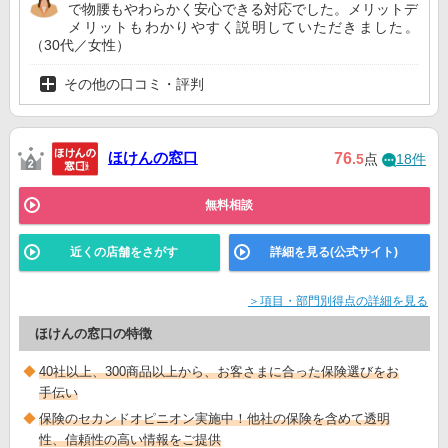
で物腰もやわらかく安心できる対応でした。メリットデ
メリットもわかりやすく説明していただきました。
（30代／女性）
その他の口コミ・評判
ほけんの窓口
76
.5
点
18件
無料相談
近くの店舗をさがす
詳細を見る(公式サイト)
＞項目・部門別得点の詳細を見る
ほけんの窓口の特徴
40社以上、300商品以上から、お客さまに合った保険選びをお
手伝い
保険のセカンドオピニオン実施中！他社の保険を含めて透明
性、信頼性の高い情報をご提供