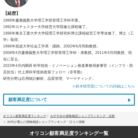
【経歴】
1989年慶應義塾大学理工学部管理工学科卒業。
1992年ロチェスター大学経営大学院修士課程修了。
1996年東京工業大学大学院理工学研究科博士課程経営工学専攻修了。博士（工
学）取得。
1996年筑波大学社会工学系・講師。2002年6月同助教授。
2008年4月慶應義塾大学理工学部管理工学科・准教授。2011年4月同教授、現
在に至る。
2023年4月内閣府 科学技術・イノベーション推進事務局参事官（インフラ・防
災担当）付上席科学技術政策フェロー（非常勤）
研究分野は応用統計解析、品質管理、マーケティング。
≫鈴木研究室についての詳細はこちら
顧客満足度について
オリコン顧客満足度ランキング
おすすめの保険相談ショップランキング・比較
30代が選んだ保険相談ショップランキング・口コミ情報
オリコン顧客満足度
ランキング一覧