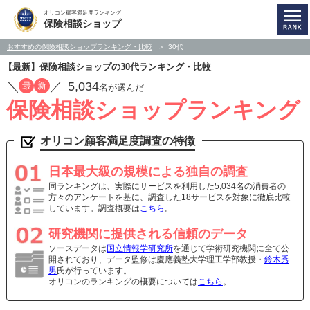
オリコン顧客満足度ランキング
保険相談ショップ
おすすめの保険相談ショップランキング・比較
30代
【最新】保険相談ショップの30代ランキング・比較
／
／
5,034
最
新
名が選んだ
保険相談ショップランキング
オリコン顧客満足度調査の特徴
日本最大級の規模による独自の調査
同ランキングは、実際にサービスを利用した5,034名の消費者の
方々のアンケートを基に、調査した18サービスを対象に徹底比較
しています。調査概要は
こちら
。
研究機関に提供される信頼のデータ
ソースデータは
国立情報学研究所
を通じて学術研究機関に全て公
開されており、データ監修は慶應義塾大学理工学部教授・
鈴木秀
男
氏が行っています。
オリコンのランキングの概要については
こちら
。