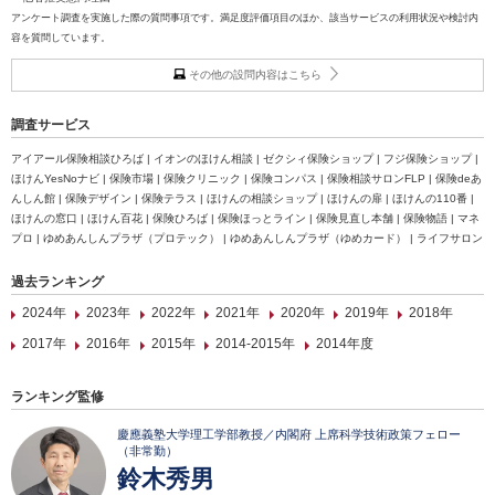
アンケート調査を実施した際の質問事項です。満足度評価項目のほか、該当サービスの利用状況や検討内
容を質問しています。
その他の設問内容はこちら
調査サービス
アイアール保険相談ひろば | イオンのほけん相談 | ゼクシィ保険ショップ | フジ保険ショップ |
ほけんYesNoナビ | 保険市場 | 保険クリニック | 保険コンパス | 保険相談サロンFLP | 保険deあ
んしん館 | 保険デザイン | 保険テラス | ほけんの相談ショップ | ほけんの扉 | ほけんの110番 |
ほけんの窓口 | ほけん百花 | 保険ひろば | 保険ほっとライン | 保険見直し本舗 | 保険物語 | マネ
プロ | ゆめあんしんプラザ（プロテック） | ゆめあんしんプラザ（ゆめカード） | ライフサロン
過去ランキング
2024年
2023年
2022年
2021年
2020年
2019年
2018年
2017年
2016年
2015年
2014-2015年
2014年度
ランキング監修
慶應義塾大学理工学部教授／内閣府 上席科学技術政策フェロー
（非常勤）
鈴木秀男