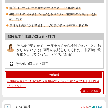
個別のニーズに合わせたオーダーメイドの保険提案
40社以上の保険会社の商品を取り扱い、複数社の保険商品を比
較・検討
無理な勧誘行為を禁止し、お客様の意向を尊重する姿勢
保険見直し本舗の口コミ・評判
その場で契約せず、一度帰ってから検討できたこと。わ
かりやすいように商品の説明をしてくれた。来店時に飲
み物を出してくれた。（30代／女性）
その他の口コミ・評判
PR情報
≪無料≫今だけ！新規の保険相談でえらべる電子ギフト1,000円分
プレゼント！
詳しく見る≫
ほけん百花
75
.0
点
18件