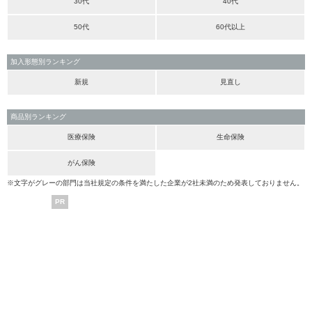
30代
40代
50代
60代以上
加入形態別ランキング
新規
見直し
商品別ランキング
医療保険
生命保険
がん保険
※文字がグレーの部門は当社規定の条件を満たした企業が2社未満のため発表しておりません。
PR