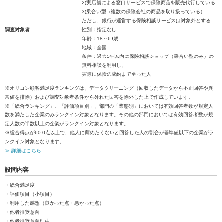
2)実店舗による窓口サービスで保険商品を販売代行している
3)乗合い型（複数の保険会社の商品を取り扱っている）
ただし、銀行が運営する保険相談サービスは対象外とする
調査対象者
性別：指定なし
年齢：18～69歳
地域：全国
条件：過去5年以内に保険相談ショップ（乗合い型のみ）の
無料相談を利用し、
実際に保険の成約まで至った人
※オリコン顧客満足度ランキングは、データクリーニング（回収したデータから不正回答や異
常値を排除）および調査対象者条件から外れた回答を除外した上で作成しています。
※「総合ランキング」、「評価項目別」、部門の「業態別」においては有効回答者数が規定人
数を満たした企業のみランクイン対象となります。その他の部門においては有効回答者数が規
定人数の半数以上の企業がランクイン対象となります。
※総合得点が60.0点以上で、他人に薦めたくないと回答した人の割合が基準値以下の企業がラ
ンクイン対象となります。
≫ 詳細はこちら
設問内容
・総合満足度
・評価項目（小項目）
・利用した感想（良かった点・悪かった点）
・他者推奨意向
・他者推奨意向理由