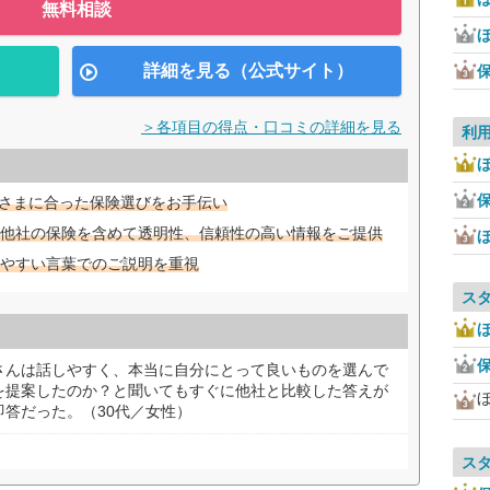
無料相談
ほ
詳細を見る（公式サイト）
＞各項目の得点・口コミの詳細を見る
利
ほ
客さまに合った保険選びをお手伝い
他社の保険を含めて透明性、信頼性の高い情報をご提供
やすい言葉でのご説明を重視
ス
ほ
さんは話しやすく、本当に自分にとって良いものを選んで
を提案したのか？と聞いてもすぐに他社と比較した答えが
答だった。（30代／女性）
ス