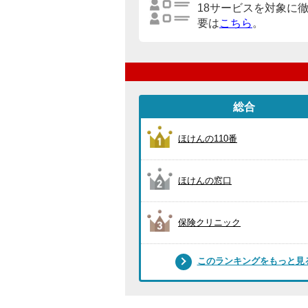
18サービスを対象に
要は
こちら
。
総合
ほけんの110番
ほけんの窓口
保険クリニック
このランキングをもっと見