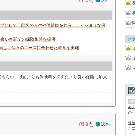
.1
点
ほ
プとして、顧客の人生や価値観を共有し、ピッタリな保
の良い空間での保険相談を提供
ア
在籍し、個々のニーズに合わせた教育を実施
ほ
てもらい、以前よりも保険料を抑えたより良い保険に加入
め
のぜん
76
保
18件
.8
点
た