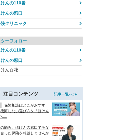
けんの110番
ほけんの窓口
保険クリニック
フターフォロー
けんの110番
ほけんの窓口
ほけん百花
注目コンテンツ
記事一覧へ ≫
保険相談はどこがおすす
？後悔しない選び方を「ほけん
...
険の悩み、ほけんの窓口であな
に合った保険を相談しませんか