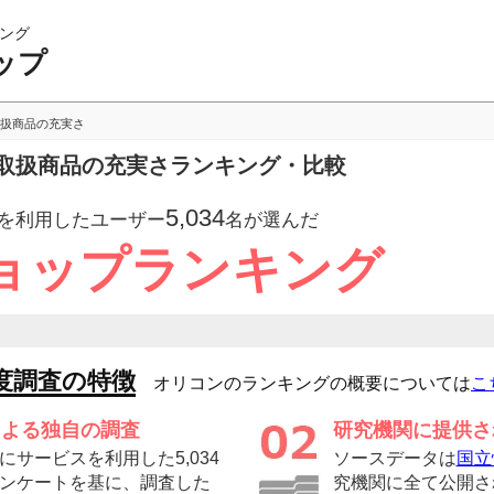
ング
ップ
扱商品の充実さ
取扱商品の充実さランキング・比較
5,034
を利用したユーザー
名が選んだ
ョップランキング
度調査の特徴
オリコンのランキングの概要については
こ
による独自の調査
研究機関に提供さ
サービスを利用した5,034
ソースデータは
国立
ンケートを基に、調査した
究機関に全て公開さ