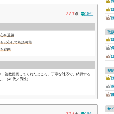
ほ
77
18件
.7
点
取
心を重視
ほ
も安心して相談可能
を案内
契
べ、複数提案してくれたところ。丁寧な対応で、納得する
ほ
。（40代／男性）
サ
77
18件