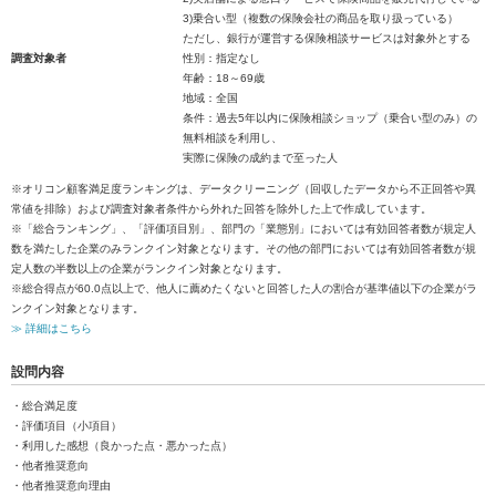
3)乗合い型（複数の保険会社の商品を取り扱っている）
ただし、銀行が運営する保険相談サービスは対象外とする
調査対象者
性別：指定なし
年齢：18～69歳
地域：全国
条件：過去5年以内に保険相談ショップ（乗合い型のみ）の
無料相談を利用し、
実際に保険の成約まで至った人
※オリコン顧客満足度ランキングは、データクリーニング（回収したデータから不正回答や異
常値を排除）および調査対象者条件から外れた回答を除外した上で作成しています。
※「総合ランキング」、「評価項目別」、部門の「業態別」においては有効回答者数が規定人
数を満たした企業のみランクイン対象となります。その他の部門においては有効回答者数が規
定人数の半数以上の企業がランクイン対象となります。
※総合得点が60.0点以上で、他人に薦めたくないと回答した人の割合が基準値以下の企業がラ
ンクイン対象となります。
≫ 詳細はこちら
設問内容
・総合満足度
・評価項目（小項目）
・利用した感想（良かった点・悪かった点）
・他者推奨意向
・他者推奨意向理由