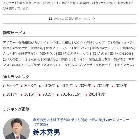
アンケート調査を実施した際の質問事項です。満足度評価項目のほか、該当サービスの利用状況や検討内
容を質問しています。
その他の設問内容はこちら
調査サービス
アイアール保険相談ひろば | イオンのほけん相談 | ゼクシィ保険ショップ | フジ保険ショップ |
ほけんYesNoナビ | 保険市場 | 保険クリニック | 保険コンパス | 保険相談サロンFLP | 保険deあ
んしん館 | 保険デザイン | 保険テラス | ほけんの相談ショップ | ほけんの扉 | ほけんの110番 |
ほけんの窓口 | ほけん百花 | 保険ひろば | 保険ほっとライン | 保険見直し本舗 | 保険物語 | マネ
プロ | ゆめあんしんプラザ（プロテック） | ゆめあんしんプラザ（ゆめカード） | ライフサロン
過去ランキング
2024年
2023年
2022年
2021年
2020年
2019年
2018年
2017年
2016年
2015年
2014-2015年
2014年度
ランキング監修
慶應義塾大学理工学部教授／内閣府 上席科学技術政策フェロー
（非常勤）
鈴木秀男