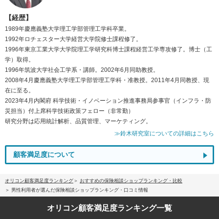
【経歴】
1989年慶應義塾大学理工学部管理工学科卒業。
1992年ロチェスター大学経営大学院修士課程修了。
1996年東京工業大学大学院理工学研究科博士課程経営工学専攻修了。博士（工
学）取得。
1996年筑波大学社会工学系・講師。2002年6月同助教授。
2008年4月慶應義塾大学理工学部管理工学科・准教授。2011年4月同教授、現
在に至る。
2023年4月内閣府 科学技術・イノベーション推進事務局参事官（インフラ・防
災担当）付上席科学技術政策フェロー（非常勤）
研究分野は応用統計解析、品質管理、マーケティング。
≫鈴木研究室についての詳細はこちら
顧客満足度について
オリコン顧客満足度ランキング
おすすめの保険相談ショップランキング・比較
男性利用者が選んだ保険相談ショップランキング・口コミ情報
オリコン顧客満足度
ランキング一覧