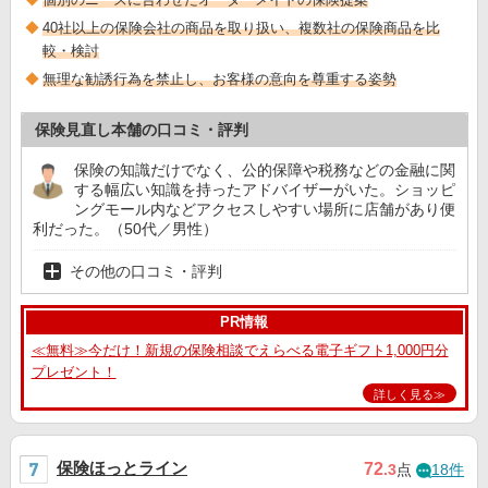
40社以上の保険会社の商品を取り扱い、複数社の保険商品を比
較・検討
無理な勧誘行為を禁止し、お客様の意向を尊重する姿勢
保険見直し本舗の口コミ・評判
保険の知識だけでなく、公的保障や税務などの金融に関
する幅広い知識を持ったアドバイザーがいた。ショッピ
ングモール内などアクセスしやすい場所に店舗があり便
利だった。（50代／男性）
その他の口コミ・評判
PR情報
≪無料≫今だけ！新規の保険相談でえらべる電子ギフト1,000円分
プレゼント！
詳しく見る≫
保険ほっとライン
72
.3
点
18件