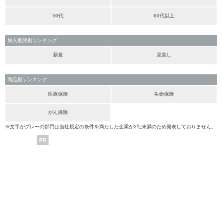
50代
60代以上
加入形態別ランキング
新規
見直し
商品別ランキング
医療保険
生命保険
がん保険
※文字がグレーの部門は当社規定の条件を満たした企業が2社未満のため発表しておりません。
PR