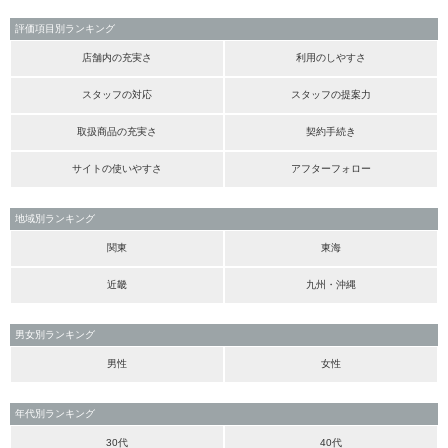
評価項目別ランキング
店舗内の充実さ
利用のしやすさ
スタッフの対応
スタッフの提案力
取扱商品の充実さ
契約手続き
サイトの使いやすさ
アフターフォロー
地域別ランキング
関東
東海
近畿
九州・沖縄
男女別ランキング
男性
女性
年代別ランキング
30代
40代