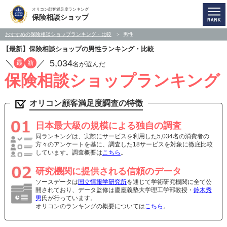
オリコン顧客満足度ランキング
保険相談ショップ
おすすめの保険相談ショップランキング・比較
男性
【最新】保険相談ショップの男性ランキング・比較
／
／
5,034
最
新
名が選んだ
保険相談ショップランキング
オリコン顧客満足度調査の特徴
日本最大級の規模による独自の調査
同ランキングは、実際にサービスを利用した5,034名の消費者の
方々のアンケートを基に、調査した18サービスを対象に徹底比較
しています。調査概要は
こちら
。
研究機関に提供される信頼のデータ
ソースデータは
国立情報学研究所
を通じて学術研究機関に全て公
開されており、データ監修は慶應義塾大学理工学部教授・
鈴木秀
男
氏が行っています。
オリコンのランキングの概要については
こちら
。