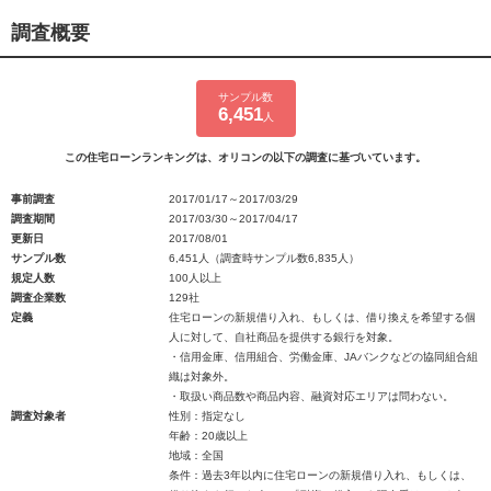
調査概要
サンプル数
6,451
人
この住宅ローンランキングは、オリコンの以下の調査に基づいています。
事前調査
2017/01/17～2017/03/29
調査期間
2017/03/30～2017/04/17
更新日
2017/08/01
サンプル数
6,451人（調査時サンプル数6,835人）
規定人数
100人以上
調査企業数
129社
定義
住宅ローンの新規借り入れ、もしくは、借り換えを希望する個
人に対して、自社商品を提供する銀行を対象。
・信用金庫、信用組合、労働金庫、JAバンクなどの協同組合組
織は対象外。
・取扱い商品数や商品内容、融資対応エリアは問わない。
調査対象者
性別：指定なし
年齢：20歳以上
地域：全国
条件：過去3年以内に住宅ローンの新規借り入れ、もしくは、