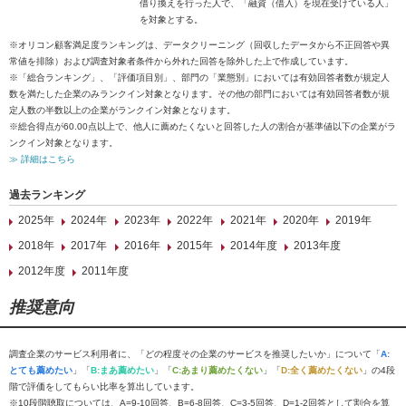
借り換えを行った人で、「融資（借入）を現在受けている人」
を対象とする。
※オリコン顧客満足度ランキングは、データクリーニング（回収したデータから不正回答や異
常値を排除）および調査対象者条件から外れた回答を除外した上で作成しています。
※「総合ランキング」、「評価項目別」、部門の「業態別」においては有効回答者数が規定人
数を満たした企業のみランクイン対象となります。その他の部門においては有効回答者数が規
定人数の半数以上の企業がランクイン対象となります。
※総合得点が60.00点以上で、他人に薦めたくないと回答した人の割合が基準値以下の企業がラ
ンクイン対象となります。
≫ 詳細はこちら
過去ランキング
2025年
2024年
2023年
2022年
2021年
2020年
2019年
2018年
2017年
2016年
2015年
2014年度
2013年度
2012年度
2011年度
推奨意向
調査企業のサービス利用者に、「どの程度その企業のサービスを推奨したいか」について「
A:
とても薦めたい
」「
B:まあ薦めたい
」「
C:あまり薦めたくない
」「
D:全く薦めたくない
」の4段
階で評価をしてもらい比率を算出しています。
※10段階聴取については、A=9-10回答、B=6-8回答、C=3-5回答、D=1-2回答として割合を算