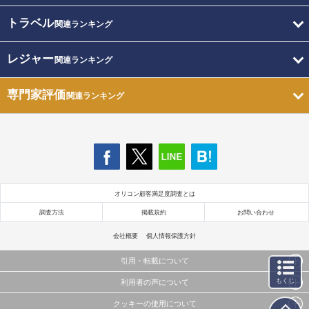
トラベル
関連ランキング
レジャー
関連ランキング
専門家評価
関連ランキング
オリコン顧客満足度調査とは
調査方法
掲載規約
お問い合わせ
会社概要
個人情報保護方針
引用・転載について
もくじ
利用者の声について
当サイトで公開されている情報（文字、写真、イラスト、画像データ等）及びこれらの配置・
編集および構造などについての著作権は株式会社oricon MEに帰属しております。
クッキーの使用について
当サイトに掲載している内容はすべてサービスの利用者が提出された見解・感想です。