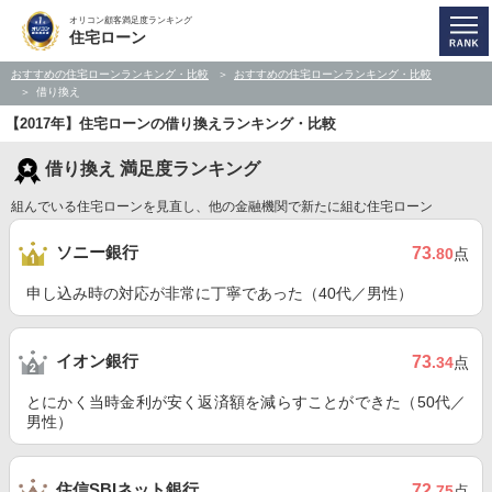
オリコン顧客満足度ランキング
住宅ローン
おすすめの住宅ローンランキング・比較
おすすめの住宅ローンランキング・比較
借り換え
【2017年】住宅ローンの借り換えランキング・比較
借り換え 満足度ランキング
組んでいる住宅ローンを見直し、他の金融機関で新たに組む住宅ローン
ソニー銀行
73
.80
点
申し込み時の対応が非常に丁寧であった（40代／男性）
イオン銀行
73
.34
点
とにかく当時金利が安く返済額を減らすことができた（50代／
男性）
住信SBIネット銀行
72
.75
点