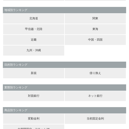
地域別ランキング
北海道
関東
甲信越・北陸
東海
近畿
中国・四国
九州・沖縄
目的別ランキング
新規
借り換え
業態別ランキング
対面銀行
ネット銀行
商品別ランキング
変動金利
当初固定金利