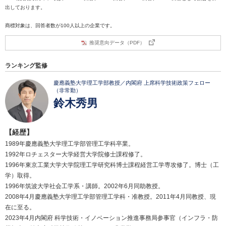
出しております。
商標対象は、回答者数が100人以上の企業です。
推奨意向データ（PDF）
ランキング監修
慶應義塾大学理工学部教授／内閣府 上席科学技術政策フェロー
（非常勤）
鈴木秀男
【経歴】
1989年慶應義塾大学理工学部管理工学科卒業。
1992年ロチェスター大学経営大学院修士課程修了。
1996年東京工業大学大学院理工学研究科博士課程経営工学専攻修了。博士（工
学）取得。
1996年筑波大学社会工学系・講師。2002年6月同助教授。
2008年4月慶應義塾大学理工学部管理工学科・准教授。2011年4月同教授、現
在に至る。
2023年4月内閣府 科学技術・イノベーション推進事務局参事官（インフラ・防