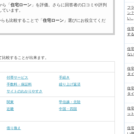
から「
住宅ローン
」を評価。さらに回答者の口コミや評判
フラ
しています。
ン
い...
からも比較することで「
住宅ローン
」選びにお役立てくだ
住
する
住
ない
て比較することが出来ます。
住
タイ
付帯サービス
手続き
手数料・保証料
繰り上げ返済
住
サイトのわかりやすさ
タイ
関東
甲信越・北陸
住
近畿
中国・四国
ット
住
借り換え
い