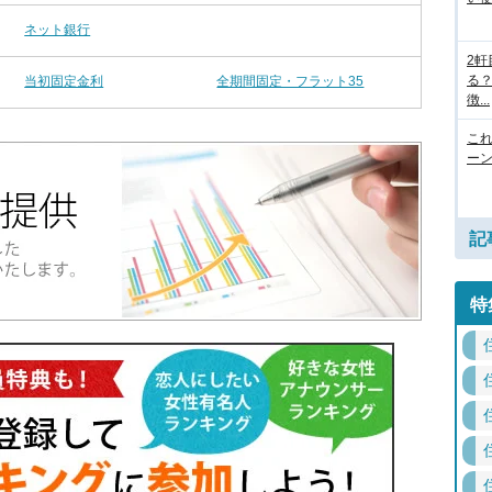
ネット銀行
2
る
当初固定金利
全期間固定・フラット35
徴...
こ
ー
記
特