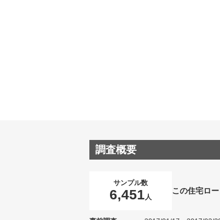
調査概要
サンプル数
この住宅ロー
6,451
人