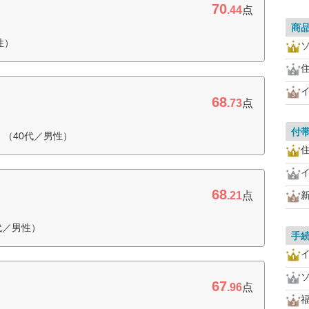
70
.44
点
商
性）
住
68
.73
点
付
（40代／男性）
住
68
.21
点
代／男性）
手
67
.96
点