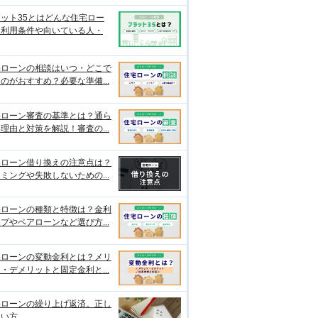
ット35とはどんな住宅ロー
？利用条件や向いている人・
宅ローンの相談はいつ・どこで
のがおすすめ？必要な準備...
宅ローン審査の基準とは？通ら
理由と対策を解説！審査の...
宅ローン借り換えの注意点は？
ミングや失敗しないための...
宅ローンの種類と特徴は？金利
プやペアローンなど選び方...
宅ローンの変動金利とは？メリ
・デメリットと固定金利と...
宅ローンの繰り上げ返済。正し
使い方