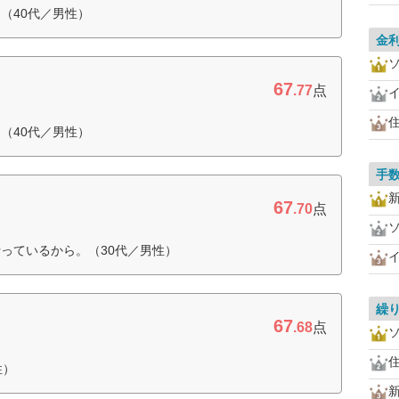
（40代／男性）
金
67
.77
点
住
（40代／男性）
手
67
.70
点
っているから。（30代／男性）
繰
67
.68
点
住
性）