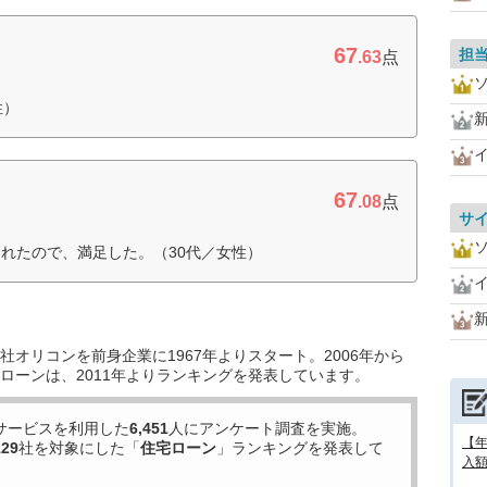
67
担
.63
点
性）
67
.08
点
サ
れたので、満足した。（30代／女性）
オリコンを前身企業に1967年よりスタート。2006年から
ローンは、2011年よりランキングを発表しています。
サービスを利用した
6,451
人にアンケート調査を実施。
【
129
社を対象にした「
住宅ローン
」ランキングを発表して
入額