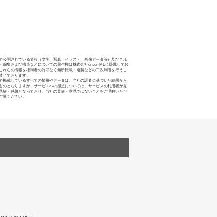
で公開されている情報（文字、写真、イラスト、画像データ等）及びこれ
・編集および構造などについての著作権は株式会社oricon MEに帰属してお
これらの情報を権利者の許可なく無断転載・複製などの二次利用を行うこ
禁じております。
で掲載しているすべての情報やデータは、当社の調査に基づいた結果から
ものとなりますが、サービスへの感想については、サービスの利用者が提
見解・感想となっており、当社の見解・意見ではないことをご理解いただ
ご覧ください。