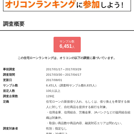
調査概要
サンプル数
6,451
人
この住宅ローンランキングは、オリコンの以下の調査に基づいています。
事前調査
2017/01/17～2017/03/29
調査期間
2017/03/30～2017/04/17
更新日
2017/08/01
サンプル数
6,451人（調査時サンプル数6,835人）
規定人数
100人以上
調査企業数
129社
定義
住宅ローンの新規借り入れ、もしくは、借り換えを希望する個
人に対して、自社商品を提供する銀行を対象。
・信用金庫、信用組合、労働金庫、JAバンクなどの協同組合組
織は対象外。
・取扱い商品数や商品内容、融資対応エリアは問わない。
調査対象者
性別：指定なし
年齢：20歳以上