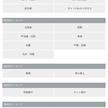
担当者
サイトのわかりやすさ
地域別ランキング
北海道
関東
甲信越・北陸
東海
近畿
中国・四国
九州・沖縄
目的別ランキング
新規
借り換え
業態別ランキング
対面銀行
ネット銀行
商品別ランキング