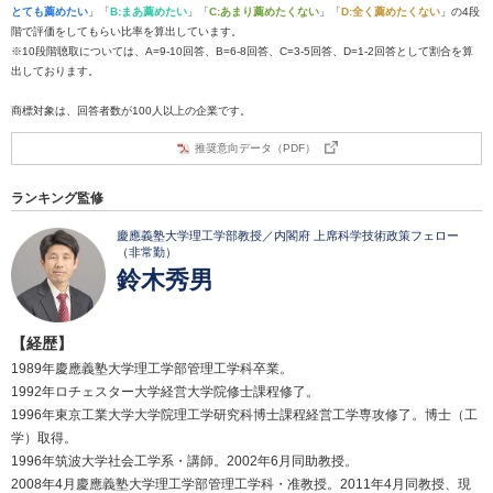
とても薦めたい
」「
B:まあ薦めたい
」「
C:あまり薦めたくない
」「
D:全く薦めたくない
」の4段
階で評価をしてもらい比率を算出しています。
※10段階聴取については、A=9-10回答、B=6-8回答、C=3-5回答、D=1-2回答として割合を算
出しております。
商標対象は、回答者数が100人以上の企業です。
推奨意向データ（PDF）
ランキング監修
慶應義塾大学理工学部教授／内閣府 上席科学技術政策フェロー
（非常勤）
鈴木秀男
【経歴】
1989年慶應義塾大学理工学部管理工学科卒業。
1992年ロチェスター大学経営大学院修士課程修了。
1996年東京工業大学大学院理工学研究科博士課程経営工学専攻修了。博士（工
学）取得。
1996年筑波大学社会工学系・講師。2002年6月同助教授。
2008年4月慶應義塾大学理工学部管理工学科・准教授。2011年4月同教授、現