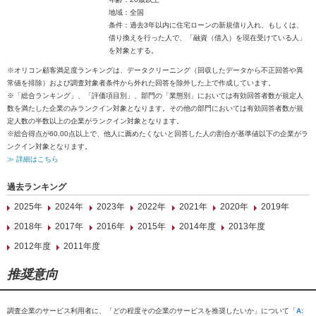
地域：全国
条件：過去3年以内に住宅ローンの新規借り入れ、もしくは、
借り換えを行った人で、「融資（借入）を現在受けている人」
を対象とする。
※オリコン顧客満足度ランキングは、データクリーニング（回収したデータから不正回答や異
常値を排除）および調査対象者条件から外れた回答を除外した上で作成しています。
※「総合ランキング」、「評価項目別」、部門の「業態別」においては有効回答者数が規定人
数を満たした企業のみランクイン対象となります。その他の部門においては有効回答者数が規
定人数の半数以上の企業がランクイン対象となります。
※総合得点が60.00点以上で、他人に薦めたくないと回答した人の割合が基準値以下の企業がラ
ンクイン対象となります。
≫ 詳細はこちら
過去ランキング
2025年
2024年
2023年
2022年
2021年
2020年
2019年
2018年
2017年
2016年
2015年
2014年度
2013年度
2012年度
2011年度
推奨意向
調査企業のサービス利用者に、「どの程度その企業のサービスを推奨したいか」について「
A: