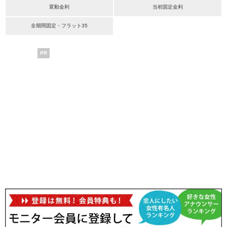
変動金利
当初固定金利
全期間固定・フラット35
PR