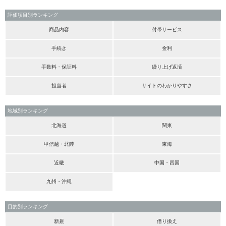
評価項目別ランキング
商品内容
付帯サービス
手続き
金利
手数料・保証料
繰り上げ返済
担当者
サイトのわかりやすさ
地域別ランキング
北海道
関東
甲信越・北陸
東海
近畿
中国・四国
九州・沖縄
目的別ランキング
新規
借り換え