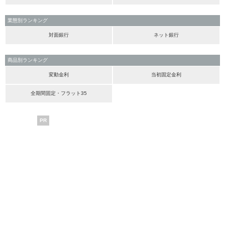
業態別ランキング
対面銀行
ネット銀行
商品別ランキング
変動金利
当初固定金利
全期間固定・フラット35
PR