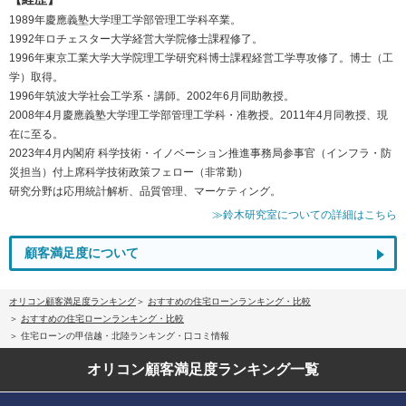
1989年慶應義塾大学理工学部管理工学科卒業。
1992年ロチェスター大学経営大学院修士課程修了。
1996年東京工業大学大学院理工学研究科博士課程経営工学専攻修了。博士（工
学）取得。
1996年筑波大学社会工学系・講師。2002年6月同助教授。
2008年4月慶應義塾大学理工学部管理工学科・准教授。2011年4月同教授、現
在に至る。
2023年4月内閣府 科学技術・イノベーション推進事務局参事官（インフラ・防
災担当）付上席科学技術政策フェロー（非常勤）
研究分野は応用統計解析、品質管理、マーケティング。
≫鈴木研究室についての詳細はこちら
顧客満足度について
オリコン顧客満足度ランキング
おすすめの住宅ローンランキング・比較
おすすめの住宅ローンランキング・比較
住宅ローンの甲信越・北陸ランキング・口コミ情報
オリコン顧客満足度
ランキング一覧