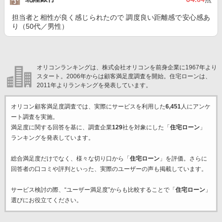
担当者と相性が良く感じられたので 調度良い距離感で安心感あ
り（50代／男性）
オリコンランキングは、株式会社オリコンを前身企業に1967年より
スタート。2006年からは顧客満足度調査を開始。住宅ローンは、
2011年よりランキングを発表しています。
オリコン顧客満足度調査では、実際にサービスを利用した
6,451
人にアンケ
ート調査を実施。
満足度に関する回答を基に、調査企業
129
社を対象にした「
住宅ローン
」
ランキングを発表しています。
総合満足度だけでなく、様々な切り口から「
住宅ローン
」を評価。さらに
回答者の口コミや評判といった、実際のユーザーの声も掲載しています。
サービス検討の際、“ユーザー満足度”からも比較することで「
住宅ローン
」
選びにお役立てください。