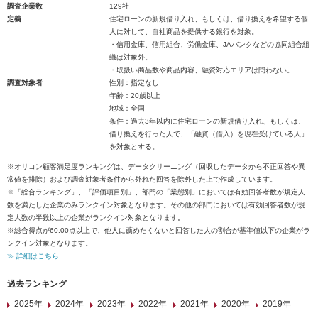
調査企業数
129社
定義
住宅ローンの新規借り入れ、もしくは、借り換えを希望する個
人に対して、自社商品を提供する銀行を対象。
・信用金庫、信用組合、労働金庫、JAバンクなどの協同組合組
織は対象外。
・取扱い商品数や商品内容、融資対応エリアは問わない。
調査対象者
性別：指定なし
年齢：20歳以上
地域：全国
条件：過去3年以内に住宅ローンの新規借り入れ、もしくは、
借り換えを行った人で、「融資（借入）を現在受けている人」
を対象とする。
※オリコン顧客満足度ランキングは、データクリーニング（回収したデータから不正回答や異
常値を排除）および調査対象者条件から外れた回答を除外した上で作成しています。
※「総合ランキング」、「評価項目別」、部門の「業態別」においては有効回答者数が規定人
数を満たした企業のみランクイン対象となります。その他の部門においては有効回答者数が規
定人数の半数以上の企業がランクイン対象となります。
※総合得点が60.00点以上で、他人に薦めたくないと回答した人の割合が基準値以下の企業がラ
ンクイン対象となります。
≫ 詳細はこちら
過去ランキング
2025年
2024年
2023年
2022年
2021年
2020年
2019年