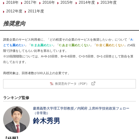
2018年
2017年
2016年
2015年
2014年度
2013年度
2012年度
2011年度
推奨意向
調査企業のサービス利用者に、「どの程度その企業のサービスを推奨したいか」について「
A:
とても薦めたい
」「
B:まあ薦めたい
」「
C:あまり薦めたくない
」「
D:全く薦めたくない
」の4段
階で評価をしてもらい比率を算出しています。
※10段階聴取については、A=9-10回答、B=6-8回答、C=3-5回答、D=1-2回答として割合を算
出しております。
商標対象は、回答者数が100人以上の企業です。
推奨意向データ（PDF）
ランキング監修
慶應義塾大学理工学部教授／内閣府 上席科学技術政策フェロー
（非常勤）
鈴木秀男
【経歴】