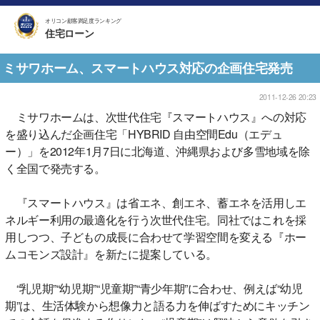
オリコン顧客満足度ランキング
住宅ローン
ミサワホーム、スマートハウス対応の企画住宅発売
2011-12-26 20:23
ミサワホームは、次世代住宅『スマートハウス』への対応
を盛り込んだ企画住宅「HYBRID 自由空間Edu（エデュ
ー）」を2012年1月7日に北海道、沖縄県および多雪地域を除
く全国で発売する。
『スマートハウス』は省エネ、創エネ、蓄エネを活用しエ
ネルギー利用の最適化を行う次世代住宅。同社ではこれを採
用しつつ、子どもの成長に合わせて学習空間を変える『ホー
ムコモンズ設計』を新たに提案している。
“乳児期”“幼児期”“児童期”“青少年期”に合わせ、例えば“幼児
期”は、生活体験から想像力と語る力を伸ばすためにキッチン