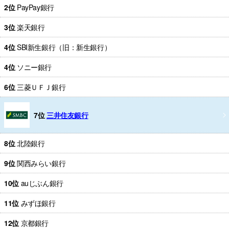
2位
PayPay銀行
3位
楽天銀行
4位
SBI新生銀行（旧：新生銀行）
4位
ソニー銀行
6位
三菱ＵＦＪ銀行
7位
三井住友銀行
8位
北陸銀行
9位
関西みらい銀行
10位
auじぶん銀行
11位
みずほ銀行
12位
京都銀行