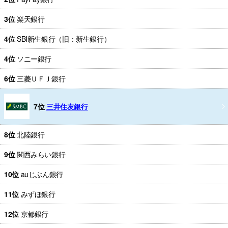
3位
楽天銀行
4位
SBI新生銀行（旧：新生銀行）
4位
ソニー銀行
6位
三菱ＵＦＪ銀行
7位
三井住友銀行
8位
北陸銀行
9位
関西みらい銀行
10位
auじぶん銀行
11位
みずほ銀行
12位
京都銀行