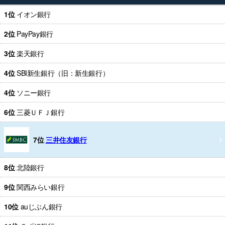
1位
イオン銀行
2位
PayPay銀行
3位
楽天銀行
4位
SBI新生銀行（旧：新生銀行）
4位
ソニー銀行
6位
三菱ＵＦＪ銀行
7位
三井住友銀行
8位
北陸銀行
9位
関西みらい銀行
10位
auじぶん銀行