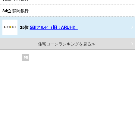
34位
静岡銀行
35位
SBIアルヒ（旧：ARUHI）
住宅ローンランキングを見る≫
PR