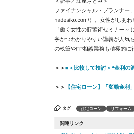
＜記事／江原さとみ＞
ファイナンシャル・プランナー、FPオ
nadesiko.com/）。女性
『働く女性の貯蓄術セミナー～
寧かつわかりやすい講義が人気を
の執筆やFP相談業務も積極的に
＞＞
■＜比較して検討＞“金利の
＞＞
【住宅ローン】「変動金利」
タグ
住宅ローン
リフォーム
関連リンク