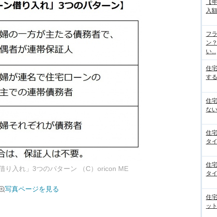
【
入額
フラ
ン
い...
住
する
住
ない
住
タイ
住
入れ」3つのパターン （C）oricon ME
タイ
写真ページを見る
住
ット