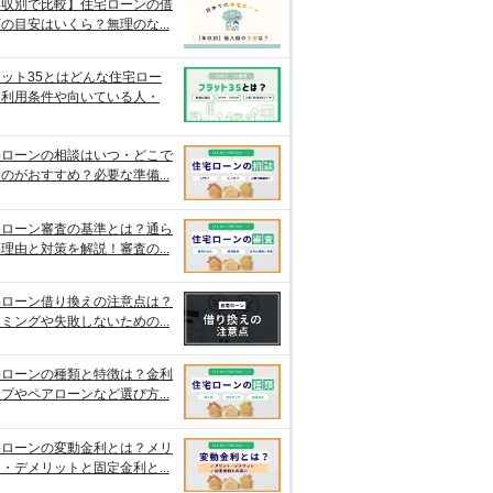
年収別で比較】住宅ローンの借
の目安はいくら？無理のな...
ット35とはどんな住宅ロー
？利用条件や向いている人・
宅ローンの相談はいつ・どこで
のがおすすめ？必要な準備...
宅ローン審査の基準とは？通ら
理由と対策を解説！審査の...
宅ローン借り換えの注意点は？
ミングや失敗しないための...
宅ローンの種類と特徴は？金利
プやペアローンなど選び方...
宅ローンの変動金利とは？メリ
・デメリットと固定金利と...