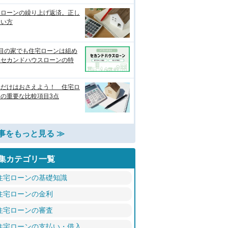
宅ローンの繰り上げ返済。正し
使い方
軒目の家でも住宅ローンは組め
？セカンドハウスローンの特
れだけはおさえよう！ 住宅ロ
ンの重要な比較項目3点
事をもっと見る ≫
集カテゴリ一覧
住宅ローンの基礎知識
住宅ローンの金利
住宅ローンの審査
住宅ローンの支払い・借入