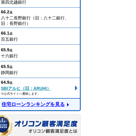
第四北越銀行
66.2
点
八十二長野銀行（旧：八十二銀行、
旧：長野銀行）
66.1
点
百五銀行
65.9
点
十六銀行
65.5
点
静岡銀行
64.9
点
SBIアルヒ（旧：ARUHI）
※公式サイトへ遷移します。
住宅ローンランキングを見る