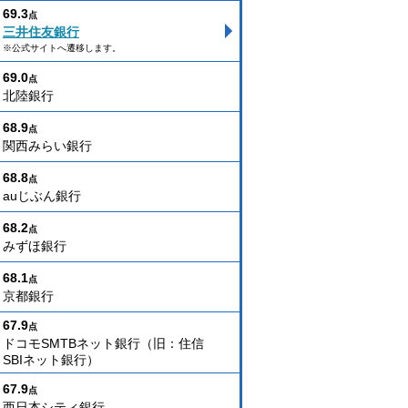
69.3
点
三井住友銀行
※公式サイトへ遷移します。
69.0
点
北陸銀行
68.9
点
関西みらい銀行
68.8
点
auじぶん銀行
68.2
点
みずほ銀行
68.1
点
京都銀行
67.9
点
ドコモSMTBネット銀行（旧：住信
SBIネット銀行）
67.9
点
西日本シティ銀行