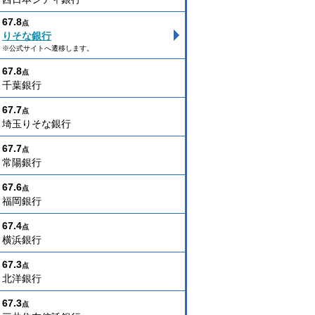
67.8
点
りそな銀行
※公式サイトへ遷移します。
67.8
点
千葉銀行
67.7
点
埼玉りそな銀行
67.7
点
常陽銀行
67.6
点
福岡銀行
67.4
点
横浜銀行
67.3
点
北洋銀行
67.3
点