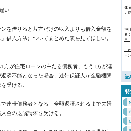
住
違い
い
ンを借りると片方だけの収入よりも借入金額を
2
る
る」借入方法についてまとめた表を見てほしい。
徴...
こ
ー
1方が住宅ローンの主たる債務者、もう1方が連
が返済不能となった場合、連帯保証人が金融機関
記
求を受ける。
特
で連帯債務者となる。全額返済されるまで夫婦
借入金の返済請求を受ける。