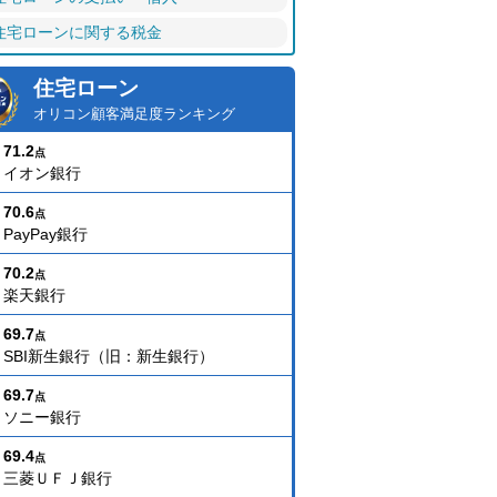
住宅ローンに関する税金
住宅ローン
オリコン顧客満足度ランキング
71.2
点
イオン銀行
70.6
点
PayPay銀行
70.2
点
楽天銀行
69.7
点
SBI新生銀行（旧：新生銀行）
69.7
点
ソニー銀行
69.4
点
三菱ＵＦＪ銀行