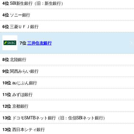
4位
SBI新生銀行（旧：新生銀行）
4位
ソニー銀行
6位
三菱ＵＦＪ銀行
7位
三井住友銀行
8位
北陸銀行
9位
関西みらい銀行
10位
auじぶん銀行
11位
みずほ銀行
12位
京都銀行
13位
ドコモSMTBネット銀行（旧：住信SBIネット銀行）
13位
西日本シティ銀行