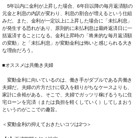
5年以内に金利が上昇した場合、6年目以降の毎月返済額の
元金と利息の内訳が変わり、利息の割合が増えるという仕組
みだ。また、金利が一定以上に上昇した場合に「未払利息」
が発生する恐れがあり、原則的に未払利息は最終返済日に一
括返済することになる。金利上昇時の「将来的な毎月返済額
の変動」と「未払利息」が変動金利は怖いと感じられる大き
な理由だろう。
■オススメは共働き夫婦
変動金利に向いているのは、働き手がダブルである共働き
夫婦だ。夫婦の片方だけに収入を頼りがちなケースよりも、
家計に余裕がある。そこで、夫婦でガッツリ稼げるうちに住
宅ローンを完済（または負担を軽くしていく）してしまおう
というのがここでの趣旨。
＜変動金利の抑えておきたいコツは2つ＞