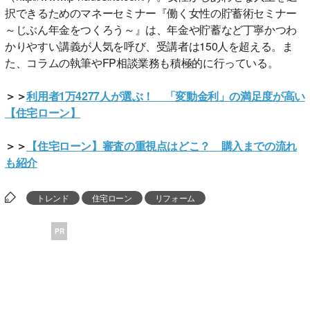
択できるためのマネーセミナー『働く女性の貯蓄術セミナー
～じぶん年金をつくろう～』は、年金や貯蓄など丁寧かつわ
かりやすい講義が人気を呼び、受講者は150人を超える。ま
た、コラムの執筆やFP相談業務も積極的に行っている。
＞＞
利用者1万4277人が選ぶ！ 「変動金利」の満足度が高い
【住宅ローン】
＞＞
【住宅ローン】審査の重視点はどこ？ 購入までの流れ
も紹介
トレンド
住宅ローン
リフォーム
PR