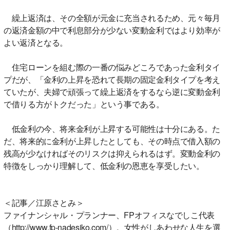
繰上返済は、その全額が元金に充当されるため、元々毎月
の返済金額の中で利息部分が少ない変動金利ではより効率が
よい返済となる。
住宅ローンを組む際の一番の悩みどころであった金利タイ
プだが、「金利の上昇を恐れて長期の固定金利タイプを考え
ていたが、夫婦で頑張って繰上返済をするなら逆に変動金利
で借りる方がトクだった」という事である。
低金利の今、将来金利が上昇する可能性は十分にある。た
だ、将来的に金利が上昇したとしても、その時点で借入額の
残高が少なければそのリスクは抑えられるはず。変動金利の
特徴をしっかり理解して、低金利の恩恵を享受したい。
＜記事／江原さとみ＞
ファイナンシャル・プランナー、FPオフィスなでしこ代表
（http://www.fp-nadesiko.com/）。女性がしあわせな人生を選