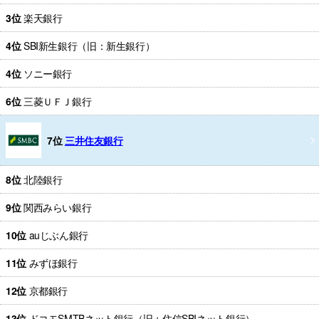
3位
楽天銀行
4位
SBI新生銀行（旧：新生銀行）
4位
ソニー銀行
6位
三菱ＵＦＪ銀行
7位
三井住友銀行
8位
北陸銀行
9位
関西みらい銀行
10位
auじぶん銀行
11位
みずほ銀行
12位
京都銀行
13位
ドコモSMTBネット銀行（旧：住信SBIネット銀行）