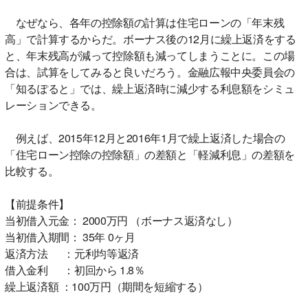
なぜなら、各年の控除額の計算は住宅ローンの「年末残
高」で計算するからだ。ボーナス後の12月に繰上返済をする
と、年末残高が減って控除額も減ってしまうことに。この場
合は、試算をしてみると良いだろう。金融広報中央委員会の
「知るぽると」では、繰上返済時に減少する利息額をシミュ
レーションできる。
例えば、2015年12月と2016年1月で繰上返済した場合の
「住宅ローン控除の控除額」の差額と「軽減利息」の差額を
比較する。
【前提条件】
当初借入元金： 2000万円 （ボーナス返済なし）
当初借入期間： 35年 0ヶ月
返済方法 ：元利均等返済
借入金利 ：初回から 1.8％
繰上返済額 ：100万円（期間を短縮する）