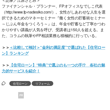
＜記事／江原さとみ＞
ファイナンシャル・プランナー、FPオフィスなでしこ代表
（http://www.fp-nadesiko.com/）。女性がしあわせな人生を選
択できるためのマネーセミナー『働く女性の貯蓄術セミナー
～じぶん年金をつくろう～』は、年金や貯蓄など丁寧かつわ
かりやすい講義が人気を呼び、受講者は150人を超える。ま
た、コラムの執筆やFP相談業務も積極的に行っている。
＞＞
＜比較して検討＞“金利の満足度”で選ばれた【住宅ロー
ン】ランキング
＞＞
【住宅ローン】“特典”で選ぶのも一つの手!? 各社の魅
力的サービスを紹介！
住宅ローン
リフォーム
PR