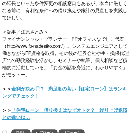
の延長といった条件変更の相談窓口もあるが、本当に厳しく
なる前に、有利な条件への借り換えや家計の見直しを実践し
てほしい。
＜記事／江原さとみ＞
ファイナンシャル・プランナー、FPオフィスなでしこ代表
（http://www.fp-nadesiko.com/）。システムエンジニアとして
働きながらFP資格を取得。その後の証券会社や生・損保代理
店での勤務経験を活かし、セミナーや執筆、個人相談など積
極的に活動している。「お金の話を身近に、わかりやすく」
がモットー。
＞＞
金利が決め手!? 満足度の高い【住宅ローン】はランキ
ングでチェック！
＞＞
「住宅ローン」借り換えはなぜオトク？ 繰り上げ返済
との違いは…
引越し
住宅ローン
リフォーム