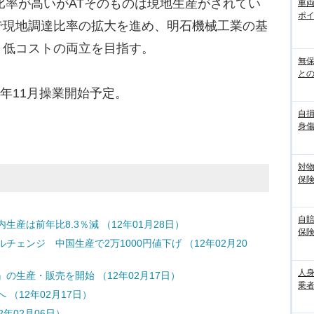
率が高いがATそのものは現地生産がされてい
車
ポ
で現地調達比率の拡大を進め、明石機械工業の基
と低コストの両立を目指す。
無
との
年11月操業開始予定。
自
身
対
保
自
産は前年比8.3％減 （12年01月28日）
保
ェンジ 中国生産で2万1000円値下げ （12年02月20
人
の生産・販売を開始 （12年02月17日）
乗者
（12年02月17日）
2年02月06日）