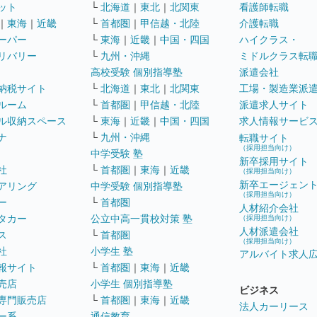
ット
└
北海道
｜
東北
｜
北関東
看護師転職
｜
東海
｜
近畿
└
首都圏
｜
甲信越・北陸
介護転職
ーパー
└
東海
｜
近畿
｜
中国・四国
ハイクラス・
リバリー
└
九州・沖縄
ミドルクラス転
高校受験 個別指導塾
派遣会社
納税サイト
└
北海道
｜
東北
｜
北関東
工場・製造業派
ルーム
└
首都圏
｜
甲信越・北陸
派遣求人サイト
ル収納スペース
└
東海
｜
近畿
｜
中国・四国
求人情報サービ
ナ
└
九州・沖縄
転職サイト
（採用担当向け）
中学受験 塾
新卒採用サイト
社
└
首都圏
｜
東海
｜
近畿
（採用担当向け）
新卒エージェン
アリング
中学受験 個別指導塾
（採用担当向け）
ー
└
首都圏
人材紹介会社
タカー
公立中高一貫校対策 塾
（採用担当向け）
人材派遣会社
ス
└
首都圏
（採用担当向け）
社
小学生 塾
アルバイト求人
報サイト
└
首都圏
｜
東海
｜
近畿
売店
小学生 個別指導塾
ビジネス
専門販売店
└
首都圏
｜
東海
｜
近畿
法人カーリース
ー系
通信教育