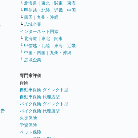
└
北海道
｜
東北
｜
関東
｜
東海
└
甲信越・北陸
｜
近畿
｜
中国
└
四国
｜
九州・沖縄
職
└
広域企業
インターネット回線
遣
└
北海道
｜
東北
｜
関東
└
甲信越・北陸
｜
東海
｜
近畿
ス
└
中国・四国
｜
九州・沖縄
└
広域企業
専門家評価
ト
保険
自動車保険 ダイレクト型
自動車保険 代理店型
バイク保険 ダイレクト型
広告
バイク保険 代理店型
火災保険
学資保険
ペット保険