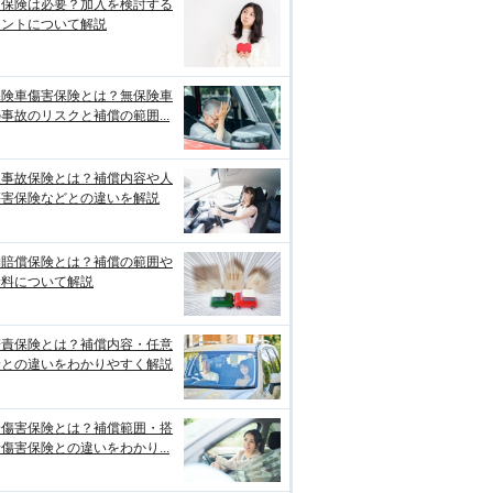
両保険は必要？加入を検討する
イントについて解説
保険車傷害保険とは？無保険車
事故のリスクと補償の範囲...
損事故保険とは？補償内容や人
傷害保険などとの違いを解説
物賠償保険とは？補償の範囲や
険料について解説
賠責保険とは？補償内容・任意
険との違いをわかりやすく解説
身傷害保険とは？補償範囲・搭
傷害保険との違いをわかり...