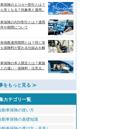
動車保険のエコカー割引とは？
ら安くなる？対象車と適用...
車保険のASV割引とは？適用
条件や期間について
故有係数適用期間とは？同じ等
でも保険料が変わる仕組みを解
動車保険の本人限定とは？家族
との違い・保険料・注意点...
事をもっと見る ≫
集カテゴリ一覧
自動車保険の使い方
自動車保険の基礎知識
自動車保険の選び方・見直し