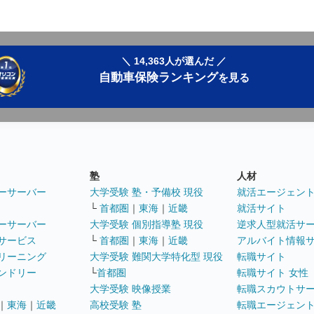
＼ 14,363人が選んだ ／
自動車保険ランキング
を見る
塾
人材
ーサーバー
大学受験 塾・予備校 現役
就活エージェン
└
首都圏
｜
東海
｜
近畿
就活サイト
ーサーバー
大学受験 個別指導塾 現役
逆求人型就活サ
サービス
└
首都圏
｜
東海
｜
近畿
アルバイト情報
リーニング
大学受験 難関大学特化型 現役
転職サイト
ンドリー
└
首都圏
転職サイト 女性
大学受験 映像授業
転職スカウトサ
｜
東海
｜
近畿
高校受験 塾
転職エージェン