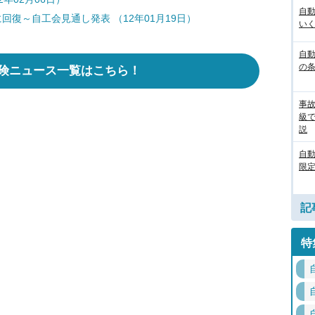
自
に回復～自工会見通し発表 （12年01月19日）
いく
自動
の
険ニュース一覧はこちら！
事
級
説
自
限定
記
特