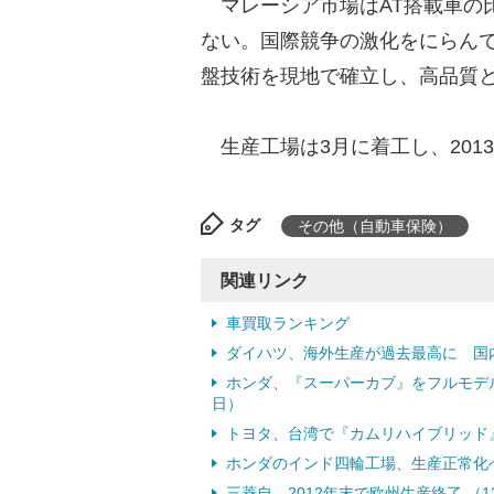
マレーシア市場はAT搭載車の比
ない。国際競争の激化をにらん
盤技術を現地で確立し、高品質
生産工場は3月に着工し、2013
タグ
その他（自動車保険）
関連リンク
車買取ランキング
ダイハツ、海外生産が過去最高に 国内生
ホンダ、『スーパーカブ』をフルモデルチ
日）
トヨタ、台湾で『カムリハイブリッド』
ホンダのインド四輪工場、生産正常化へ 
三菱自、2012年末で欧州生産終了 （1