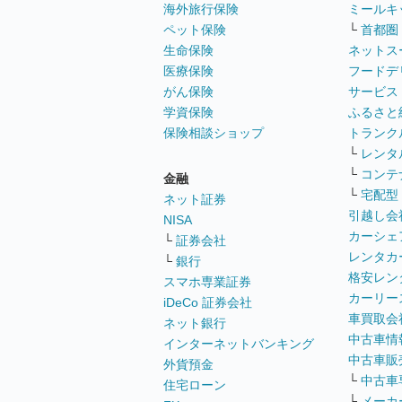
海外旅行保険
ミールキ
ペット保険
└
首都圏
生命保険
ネットス
医療保険
フードデ
がん保険
サービス
学資保険
ふるさと
保険相談ショップ
トランク
└
レンタ
└
コンテ
金融
└
宅配型
ネット証券
引越し会
NISA
カーシェ
└
証券会社
レンタカ
└
銀行
格安レン
スマホ専業証券
カーリー
iDeCo 証券会社
車買取会
ネット銀行
中古車情
インターネットバンキング
中古車販
外貨預金
└
中古車
住宅ローン
└
メーカ