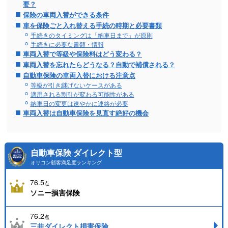
要？
保険の車両入替ができる条件
車を保険ごと入れ替える手続の時期と必要書類
手続きのタイミングは「納車日まで」が原則
手続きに必要な書類・情報
車両入替で等級や保険料はどう変わる？
車両入替を忘れたらどうなる？自動で補償される？
自動車保険の車両入替における注意点
等級が引き継げないケースがある
適用される割引が変わる可能性がある
納車日の変更は速やかに連絡が必要
車両入替は自動車保険を見直す絶好の機会
自動車保険 ダイレクト型
オリコン顧客満足度ランキング
76.5
点
ソニー損害保険
76.2
点
三井ダイレクト損害保険