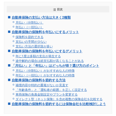
目次
自動車保険の支払い方法は大きく2種類
月払い（分割払い）
年払い（一括払い）
自動車保険の保険料を年払いにするメリット
保険料を節約できる
支払いの手間が少ない
支払い方法の選択肢が多い
自動車保険の保険料を年払いにするデメリット
年に1度は多額の支出が発生する
途中解約の場合は総支払額が高くなることがある
「月払い」と「年払い」はどっちが得？選び方のポイント
月払い（分割払い）がおすすめな人の特徴
年払い（一括払い）がおすすめな人の特徴
自動車保険の保険料を節約する方法
補償内容や特約の重複がないか見直す
「年齢条件」と「運転者の範囲」を正しく設定する
車両保険の免責金額設定やプランを変更する
ダイレクト型（ネット保険）を含め複数の保険会社を比較する
自動車保険の保険料を節約するには保険会社を比較検討しよう