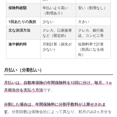
保険料総額
年払いより高い
安い（割増なし）
（割増あり）
1回あたりの負担
少ない
大きい
主な決済方法
クレカ、口座振替
クレカ、銀行振
など（限定的）
込、コンビニ等
途中解約時
月割計算（損失が
短期料率で計算
少ない）
（割高になる傾
向）
月払い（分割払い）
月払いは、自動車保険の年間保険料を12回に分け、毎月、1ヵ
月相当分を支払う方法
です。
分割した場合は、年間保険料に分割手数料が上乗せされま
す
。分割回数は保険会社によって異なり、初月のみ2ヵ月分を