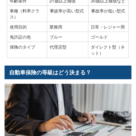
年齢条件
21歳以上補償
30歳以上補償など
車種（料率クラ
事故率が高い型式
事故率が低い型式
ス）
使用目的
業務用
日常・レジャー用
免許証の色
ブルー
ゴールド
保険のタイプ
代理店型
ダイレクト型（ネ
ット）
自動車保険の等級はどう決まる？