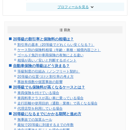
プロフィールを見る
目次
20等級の割引率と保険料の相場は？
割引率の基本（20等級でどれくらい安くなる？）
ケース別の保険料相場（年齢・車種・補償内容ごと）
ゴールド免許や車両保険の有無による違い
相場が高い／安いと判断するポイント
自動車保険の等級はどう決まる？
等級制度の仕組み（ノンフリート契約）
20等級の位置づけと割引率の考え方
事故有係数や据置事故の影響
20等級でも保険料が高くなるケースとは？
車両保険を付けている場合
車両料率クラスが高い車に乗っている場合
走行距離や使用目的（通勤・業務）で高くなる場合
代理店型を利用している場合
20等級になるまでにかかる期間と進め方
無事故での加算ルール
最短で20等級に到達するまでの年数
途中で事故を起こした場合の影響