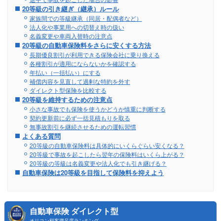
20等級の引き継ぎ（継承）ルール
家族間での等級継承（同居・配偶者など）
法人化や事業用への切替え時の扱い
名義変更や車両入替時の注意点
20等級の自動車保険料をさらに安くする方法
長期優良割引が利用できる保険会社に乗り換える
各種割引が適用にならないかを確認する
年払い（一括払い）にする
補償内容を見直して過剰な特約を外す
ダイレクト型保険を比較する
20等級を維持するための注意点
小さな事故でも保険を使うかどうか慎重に判断する
契約更新前に必ず一括見積もりを取る
無事故割引を継続させるための運転習慣
よくある質問
20等級の自動車保険料は具体的にいくらぐらい安くなる？
20等級で事故を起こしたら翌年の保険料はいくら上がる？
20等級の等級は名義変更や法人化でも引き継げる？
自動車保険は20等級を目指して保険料を抑えよう
自動車保険 ダイレクト型
オリコン顧客満足度ランキング