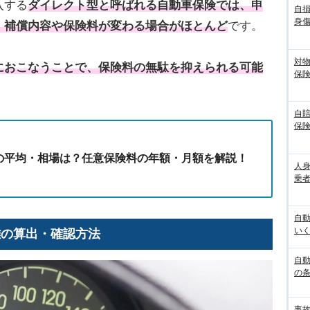
入する
ダイレクト型と呼ばれる自動車保険では、申
自
身
、補償内容や保険料が変わる場合がほとんど
です。
対
におこなうことで、保険料の無駄を抑えられる可能
保
自
保
の平均・相場は？任意保険料の年額・月額を解説！
人
乗者
自
いく
離の算出・確認方法
自動
の
事