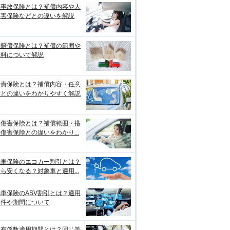
損事故保険とは？補償内容や人
傷害保険などとの違いを解説
物賠償保険とは？補償の範囲や
険料について解説
賠責保険とは？補償内容・任意
険との違いをわかりやすく解説
身傷害保険とは？補償範囲・搭
傷害保険との違いをわかり...
動車保険のエコカー割引とは？
ら安くなる？対象車と適用...
車保険のASV割引とは？適用
条件や期間について
故有係数適用期間とは？同じ等