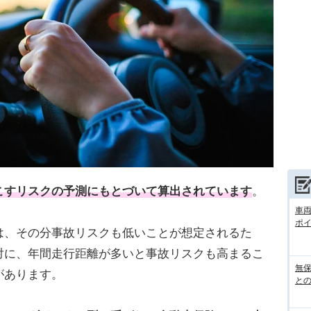
こすリスクの予測にもとづいて算出されています
。
車
ポ
は、その分事故リスクも低いことが想定されるた
対に、年間走行距離が多いと事故リスクも高まるこ
無
があります。
との