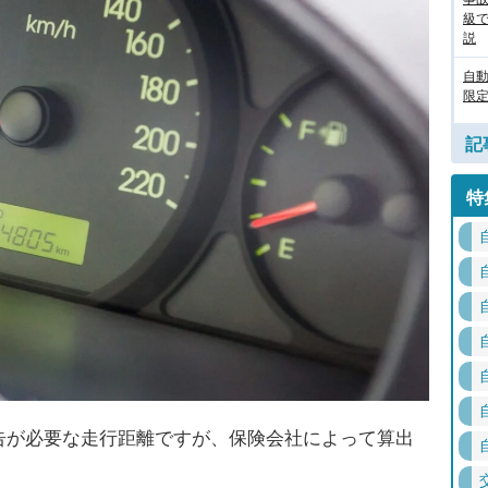
級
説
自
限定
記
特
告が必要な走行距離ですが、保険会社によって算出