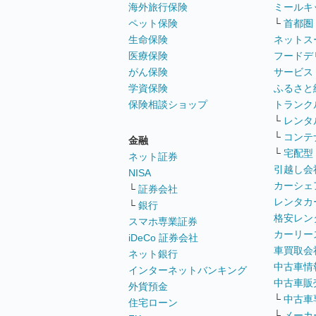
海外旅行保険
ミールキ
ペット保険
└
首都圏
生命保険
ネットス
医療保険
フードデ
がん保険
サービス
学資保険
ふるさと
保険相談ショップ
トランク
└
レンタ
└
コンテ
金融
└
宅配型
ネット証券
引越し会
NISA
カーシェ
└
証券会社
レンタカ
└
銀行
格安レン
スマホ専業証券
カーリー
iDeCo 証券会社
車買取会
ネット銀行
中古車情
インターネットバンキング
中古車販
外貨預金
└
中古車
住宅ローン
└
メーカ