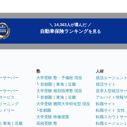
＼ 14,363人が選んだ ／
自動車保険ランキング
を見る
塾
人材
ーサーバー
大学受験 塾・予備校 現役
就活エージェン
└
首都圏
｜
東海
｜
近畿
就活サイト
ーサーバー
大学受験 個別指導塾 現役
逆求人型就活サ
サービス
└
首都圏
｜
東海
｜
近畿
アルバイト情報
リーニング
大学受験 難関大学特化型 現役
転職サイト
ンドリー
└
首都圏
転職サイト 女性
大学受験 映像授業
転職スカウトサ
｜
東海
｜
近畿
高校受験 塾
転職エージェン