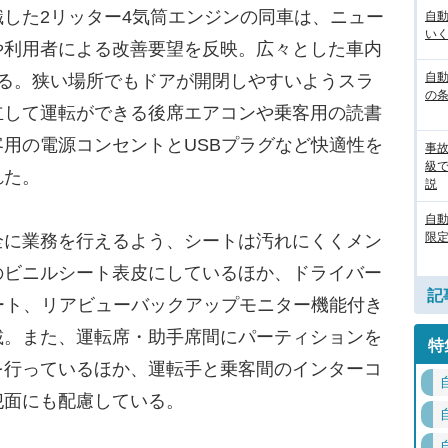
した2リッター4気筒エンジンの同車は、ニュー
自
いく
や利用者による改善要望を反映。広々とした車内
自動
きる。狭い場所でもドアが開閉しやすいようスラ
の
立して運転ができる後席エアコンや乗客用の読書
用の電源コンセントとUSBプラグなど快適性を
事
級
れた。
説
自
限定
に業務を行えるよう、シートは汚れにくくメン
のビニルシート表皮にしているほか、ドライバー
記
ート、リアビューバックアップモニター機能付き
載。また、運転席・助手席間にパーティションを
特
を行っているほか、運転手と乗客間のインターコ
犯面にも配慮している。