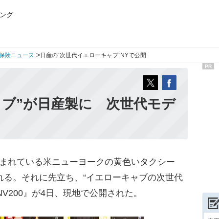
ング
>
保険ニュース
日産の“次世代イエローキャブ”NYで公開
PR
ャブ”が日産製に 次世代モデ
しまれている米ニューヨークの黄色いタクシー
される。それに先立ち、“イエローキャブの次世代
V200』が4日、現地で公開された。