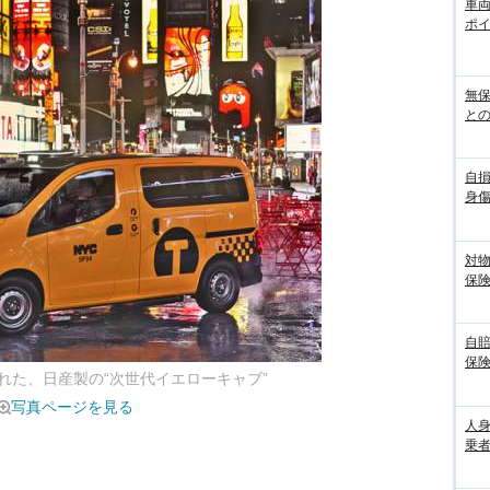
車
ポ
無
との
自
身
対
保
自
保
れた、日産製の“次世代イエローキャブ”
写真ページを見る
人
乗者