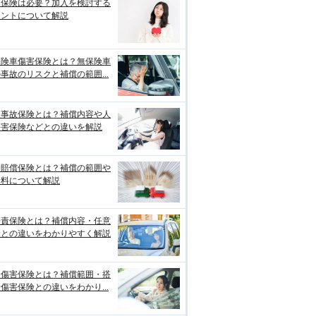
両保険は必要？加入を検討する
イントについて解説
保険車傷害保険とは？無保険車
事故のリスクと補償の範囲...
損事故保険とは？補償内容や人
傷害保険などとの違いを解説
物賠償保険とは？補償の範囲や
険料について解説
賠責保険とは？補償内容・任意
険との違いをわかりやすく解説
身傷害保険とは？補償範囲・搭
傷害保険との違いをわかり...