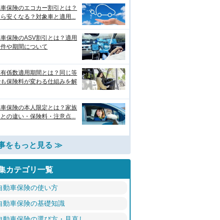
動車保険のエコカー割引とは？
ら安くなる？対象車と適用...
車保険のASV割引とは？適用
条件や期間について
故有係数適用期間とは？同じ等
でも保険料が変わる仕組みを解
動車保険の本人限定とは？家族
との違い・保険料・注意点...
事をもっと見る ≫
集カテゴリ一覧
自動車保険の使い方
自動車保険の基礎知識
自動車保険の選び方・見直し