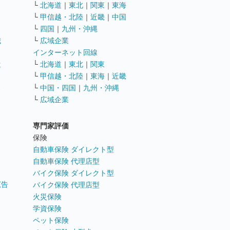
└
北海道
｜
東北
｜
関東
｜
東海
└
甲信越・北陸
｜
近畿
｜
中国
└
四国
｜
九州・沖縄
職
└
広域企業
インターネット回線
遣
└
北海道
｜
東北
｜
関東
└
甲信越・北陸
｜
東海
｜
近畿
ス
└
中国・四国
｜
九州・沖縄
└
広域企業
専門家評価
ト
保険
自動車保険 ダイレクト型
自動車保険 代理店型
バイク保険 ダイレクト型
広告
バイク保険 代理店型
火災保険
学資保険
ペット保険