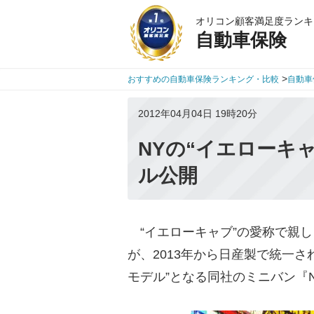
オリコン顧客満足度ランキ
自動車保険
>
おすすめの自動車保険ランキング・比較
自動車
2012年04月04日 19時20分
NYの“イエローキ
ル公開
“イエローキャブ”の愛称で親
が、2013年から日産製で統一
モデル”となる同社のミニバン『N