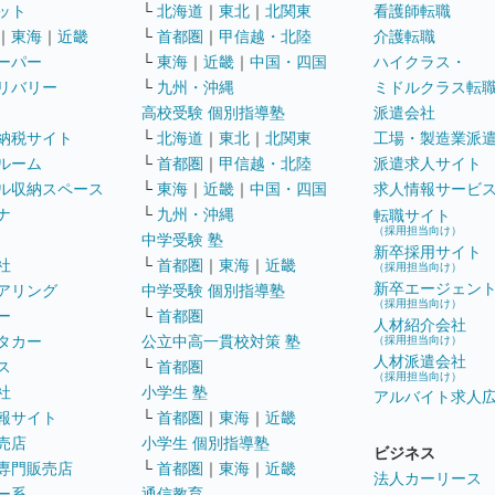
ット
└
北海道
｜
東北
｜
北関東
看護師転職
｜
東海
｜
近畿
└
首都圏
｜
甲信越・北陸
介護転職
ーパー
└
東海
｜
近畿
｜
中国・四国
ハイクラス・
リバリー
└
九州・沖縄
ミドルクラス転
高校受験 個別指導塾
派遣会社
納税サイト
└
北海道
｜
東北
｜
北関東
工場・製造業派
ルーム
└
首都圏
｜
甲信越・北陸
派遣求人サイト
ル収納スペース
└
東海
｜
近畿
｜
中国・四国
求人情報サービ
ナ
└
九州・沖縄
転職サイト
（採用担当向け）
中学受験 塾
新卒採用サイト
社
└
首都圏
｜
東海
｜
近畿
（採用担当向け）
新卒エージェン
アリング
中学受験 個別指導塾
（採用担当向け）
ー
└
首都圏
人材紹介会社
タカー
公立中高一貫校対策 塾
（採用担当向け）
人材派遣会社
ス
└
首都圏
（採用担当向け）
社
小学生 塾
アルバイト求人
報サイト
└
首都圏
｜
東海
｜
近畿
売店
小学生 個別指導塾
ビジネス
専門販売店
└
首都圏
｜
東海
｜
近畿
法人カーリース
ー系
通信教育