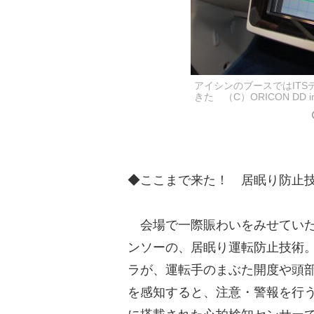
アイシンのブースではITS
きた （C）ORICON DD in
◆ここまで来た！ 居眠り防止
会場で一際賑わいをみせていた
ンソーの、居眠り運転防止技術
ラが、運転手のまぶた開度や頭
を感知すると、注意・警報を行