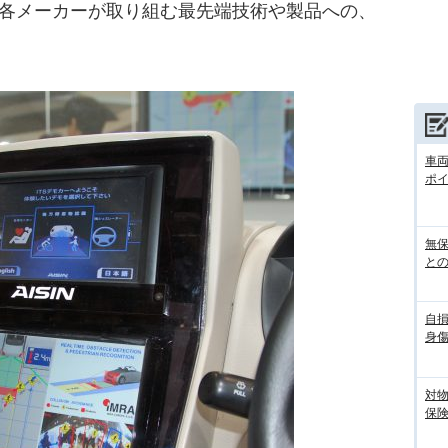
に各メーカーが取り組む最先端技術や製品への、
車
ポ
無
との
自
身
対
保