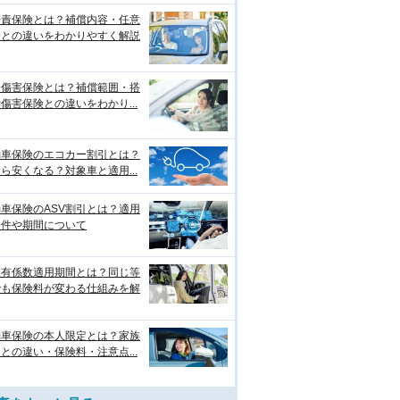
賠責保険とは？補償内容・任意
険との違いをわかりやすく解説
身傷害保険とは？補償範囲・搭
傷害保険との違いをわかり...
動車保険のエコカー割引とは？
ら安くなる？対象車と適用...
車保険のASV割引とは？適用
条件や期間について
故有係数適用期間とは？同じ等
でも保険料が変わる仕組みを解
動車保険の本人限定とは？家族
との違い・保険料・注意点...