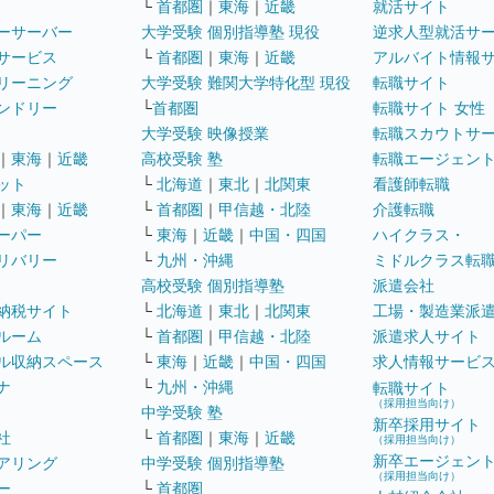
└
首都圏
｜
東海
｜
近畿
就活サイト
ーサーバー
大学受験 個別指導塾 現役
逆求人型就活サ
サービス
└
首都圏
｜
東海
｜
近畿
アルバイト情報
リーニング
大学受験 難関大学特化型 現役
転職サイト
ンドリー
└
首都圏
転職サイト 女性
大学受験 映像授業
転職スカウトサ
｜
東海
｜
近畿
高校受験 塾
転職エージェン
ット
└
北海道
｜
東北
｜
北関東
看護師転職
｜
東海
｜
近畿
└
首都圏
｜
甲信越・北陸
介護転職
ーパー
└
東海
｜
近畿
｜
中国・四国
ハイクラス・
リバリー
└
九州・沖縄
ミドルクラス転
高校受験 個別指導塾
派遣会社
納税サイト
└
北海道
｜
東北
｜
北関東
工場・製造業派
ルーム
└
首都圏
｜
甲信越・北陸
派遣求人サイト
ル収納スペース
└
東海
｜
近畿
｜
中国・四国
求人情報サービ
ナ
└
九州・沖縄
転職サイト
（採用担当向け）
中学受験 塾
新卒採用サイト
社
└
首都圏
｜
東海
｜
近畿
（採用担当向け）
新卒エージェン
アリング
中学受験 個別指導塾
（採用担当向け）
ー
└
首都圏