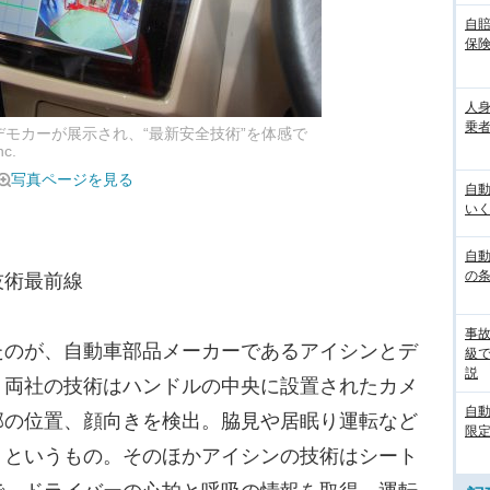
自
保
人
乗者
デモカーが展示され、“最新安全技術”を体感で
c.
写真ページを見る
自
いく
自動
の
技術最前線
事
のが、自動車部品メーカーであるアイシンとデ
級
説
。両社の技術はハンドルの中央に設置されたカメ
自
部の位置、顔向きを検出。脇見や居眠り運転など
限定
うというもの。そのほかアイシンの技術はシート