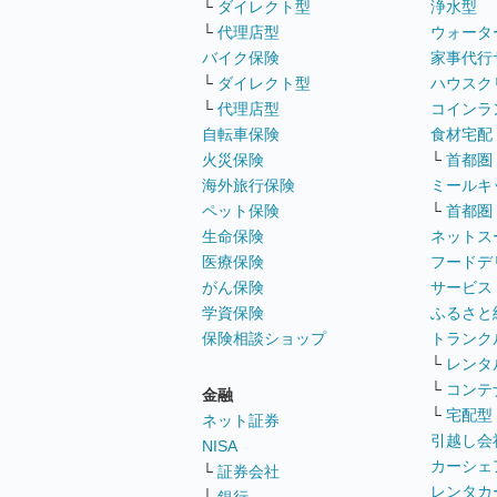
└
ダイレクト型
浄水型
└
代理店型
ウォータ
バイク保険
家事代行
└
ダイレクト型
ハウスク
└
代理店型
コインラ
自転車保険
食材宅配
火災保険
└
首都圏
海外旅行保険
ミールキ
ペット保険
└
首都圏
生命保険
ネットス
医療保険
フードデ
がん保険
サービス
学資保険
ふるさと
保険相談ショップ
トランク
└
レンタ
└
コンテ
金融
└
宅配型
ネット証券
引越し会
NISA
カーシェ
└
証券会社
レンタカ