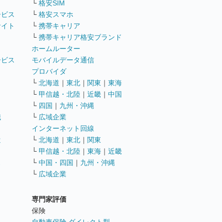
└
格安SIM
ービス
└
格安スマホ
サイト
└
携帯キャリア
└
携帯キャリア格安ブランド
ホームルーター
ービス
モバイルデータ通信
ト
プロバイダ
└
北海道
｜
東北
｜
関東
｜
東海
└
甲信越・北陸
｜
近畿
｜
中国
└
四国
｜
九州・沖縄
職
└
広域企業
インターネット回線
遣
└
北海道
｜
東北
｜
関東
└
甲信越・北陸
｜
東海
｜
近畿
ス
└
中国・四国
｜
九州・沖縄
└
広域企業
専門家評価
ト
保険