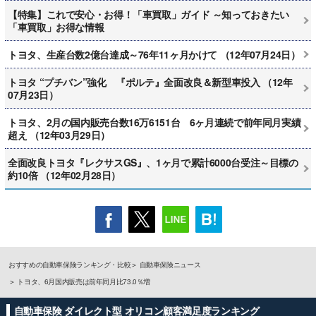
【特集】これで安心・お得！「車買取」ガイド ～知っておきたい
「車買取」お得な情報
トヨタ、生産台数2億台達成～76年11ヶ月かけて （12年07月24日）
トヨタ “プチバン”強化 『ポルテ』全面改良＆新型車投入 （12年
07月23日）
トヨタ、2月の国内販売台数16万6151台 6ヶ月連続で前年同月実績
超え （12年03月29日）
全面改良トヨタ『レクサスGS』、1ヶ月で累計6000台受注～目標の
約10倍 （12年02月28日）
おすすめの自動車保険ランキング・比較
自動車保険ニュース
トヨタ、6月国内販売は前年同月比73.0％増
自動車保険 ダイレクト型 オリコン顧客満足度ランキング