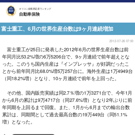
オリコン顧客満足度ランキング
自動車保険
富士重工、6月の世界生産台数は9ヶ月連続増加
2012-07-26 07:00
富士重工が25日に発表した2012年6月の世界生産台数は前
年同月比53.2%増の6万5206台で、9ヶ月連続で前年超えとな
った。このうち国内生産は『インプレッサ』が好調だったこ
とから前年同月比68.0%増5万257台に。海外生産は1万4949台
（同18.2%増）となり、10ヶ月連続で前年を上回った。
その他、国内販売実績は同2.7％増の1万3271台で、今年1月
から6月の累計は9万4717台（同27.6%増）となり2年ぶりに前
年同期を上回るまで回復。また、1月から6月までの輸出台数
累計は、同期間として過去最高台数の19万449台（同51.1%
増）となった。