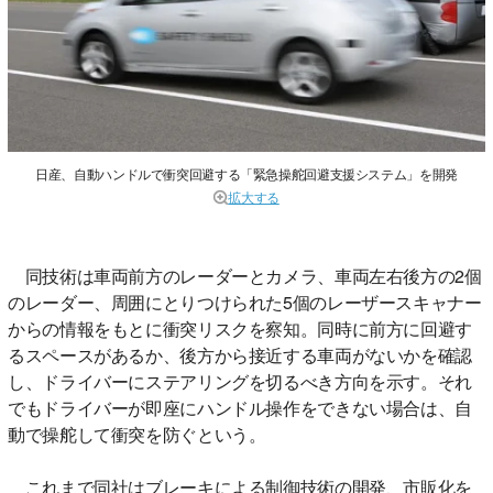
日産、自動ハンドルで衝突回避する「緊急操舵回避支援システム」を開発
拡大する
同技術は車両前方のレーダーとカメラ、車両左右後方の2個
のレーダー、周囲にとりつけられた5個のレーザースキャナー
からの情報をもとに衝突リスクを察知。同時に前方に回避す
るスペースがあるか、後方から接近する車両がないかを確認
し、ドライバーにステアリングを切るべき方向を示す。それ
でもドライバーが即座にハンドル操作をできない場合は、自
動で操舵して衝突を防ぐという。
これまで同社はブレーキによる制御技術の開発、市販化を