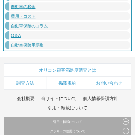
自動車の税金
費用・コスト
自動車保険のコラム
Q＆A
自動車保険用語集
オリコン顧客満足度調査とは
調査方法
掲載規約
お問い合わせ
会社概要
当サイトについて
個人情報保護方針
引用・転載について
引用・転載について
クッキーの使用について
当サイトで公開されている情報（文字、写真、イラスト、画像データ等）及びこれらの配