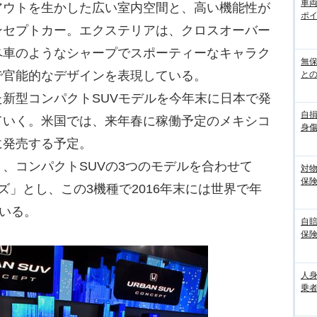
車
アウトを生かした広い室内空間と、高い機能性が
ポ
ンセプトカー。エクステリアは、クロスオーバー
ペ車のようなシャープでスポーティーなキャラク
無
で官能的なデザインを表現している。
との
新型コンパクトSUVモデルを今年末に日本で発
自
ていく。米国では、来年春に稼働予定のメキシコ
身
に発売する予定。
、コンパクトSUVの3つのモデルを合わせて
対
保
ズ」とし、この3機種で2016年末には世界で年
ている。
自
保
人
乗者