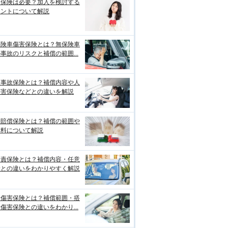
両保険は必要？加入を検討する
イントについて解説
保険車傷害保険とは？無保険車
事故のリスクと補償の範囲...
損事故保険とは？補償内容や人
傷害保険などとの違いを解説
物賠償保険とは？補償の範囲や
険料について解説
賠責保険とは？補償内容・任意
険との違いをわかりやすく解説
身傷害保険とは？補償範囲・搭
傷害保険との違いをわかり...