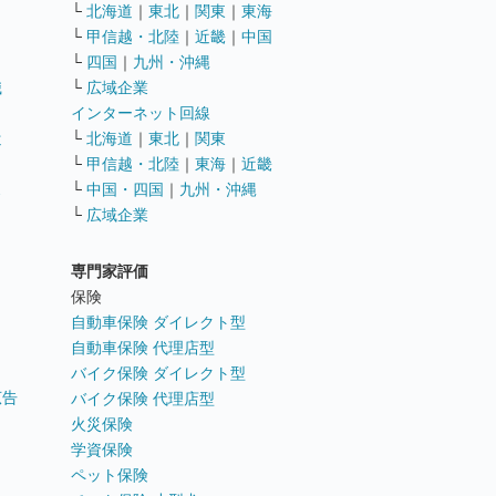
└
北海道
｜
東北
｜
関東
｜
東海
└
甲信越・北陸
｜
近畿
｜
中国
└
四国
｜
九州・沖縄
職
└
広域企業
インターネット回線
遣
└
北海道
｜
東北
｜
関東
└
甲信越・北陸
｜
東海
｜
近畿
ス
└
中国・四国
｜
九州・沖縄
└
広域企業
専門家評価
ト
保険
自動車保険 ダイレクト型
自動車保険 代理店型
バイク保険 ダイレクト型
広告
バイク保険 代理店型
火災保険
学資保険
ペット保険