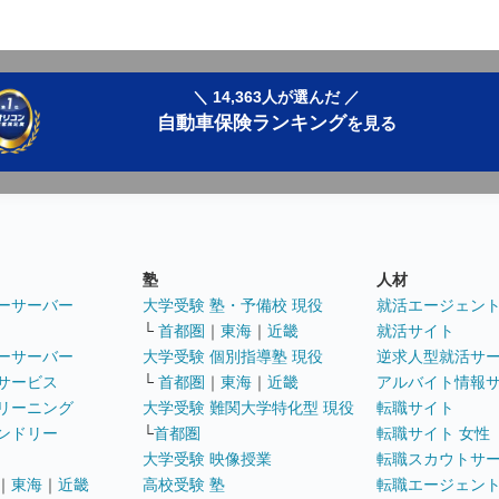
＼ 14,363人が選んだ ／
自動車保険ランキング
を見る
塾
人材
ーサーバー
大学受験 塾・予備校 現役
就活エージェン
└
首都圏
｜
東海
｜
近畿
就活サイト
ーサーバー
大学受験 個別指導塾 現役
逆求人型就活サ
サービス
└
首都圏
｜
東海
｜
近畿
アルバイト情報
リーニング
大学受験 難関大学特化型 現役
転職サイト
ンドリー
└
首都圏
転職サイト 女性
大学受験 映像授業
転職スカウトサ
｜
東海
｜
近畿
高校受験 塾
転職エージェン