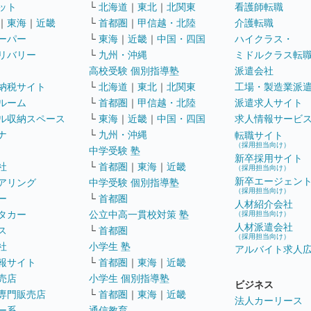
ット
└
北海道
｜
東北
｜
北関東
看護師転職
｜
東海
｜
近畿
└
首都圏
｜
甲信越・北陸
介護転職
ーパー
└
東海
｜
近畿
｜
中国・四国
ハイクラス・
リバリー
└
九州・沖縄
ミドルクラス転
高校受験 個別指導塾
派遣会社
納税サイト
└
北海道
｜
東北
｜
北関東
工場・製造業派
ルーム
└
首都圏
｜
甲信越・北陸
派遣求人サイト
ル収納スペース
└
東海
｜
近畿
｜
中国・四国
求人情報サービ
ナ
└
九州・沖縄
転職サイト
（採用担当向け）
中学受験 塾
新卒採用サイト
社
└
首都圏
｜
東海
｜
近畿
（採用担当向け）
新卒エージェン
アリング
中学受験 個別指導塾
（採用担当向け）
ー
└
首都圏
人材紹介会社
タカー
公立中高一貫校対策 塾
（採用担当向け）
人材派遣会社
ス
└
首都圏
（採用担当向け）
社
小学生 塾
アルバイト求人
報サイト
└
首都圏
｜
東海
｜
近畿
売店
小学生 個別指導塾
ビジネス
専門販売店
└
首都圏
｜
東海
｜
近畿
法人カーリース
ー系
通信教育