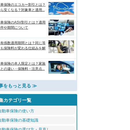
動車保険のエコカー割引とは？
ら安くなる？対象車と適用...
車保険のASV割引とは？適用
条件や期間について
故有係数適用期間とは？同じ等
でも保険料が変わる仕組みを解
動車保険の本人限定とは？家族
との違い・保険料・注意点...
事をもっと見る ≫
集カテゴリ一覧
自動車保険の使い方
自動車保険の基礎知識
自動車保険の選び方・見直し