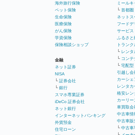
海外旅行保険
ミールキ
ペット保険
└
首都圏
生命保険
ネットス
医療保険
フードデ
がん保険
サービス
学資保険
ふるさと
保険相談ショップ
トランク
└
レンタ
└
コンテ
金融
└
宅配型
ネット証券
引越し会
NISA
カーシェ
└
証券会社
レンタカ
└
銀行
格安レン
スマホ専業証券
カーリー
iDeCo 証券会社
車買取会
ネット銀行
中古車情
インターネットバンキング
中古車販
外貨預金
└
中古車
住宅ローン
└
メーカ