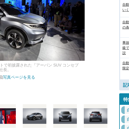
自
いく
自動
の
事
級
説
自
トで初披露された『アーバン SUV コンセプ
限定
社長。
写真ページを見る
記
特