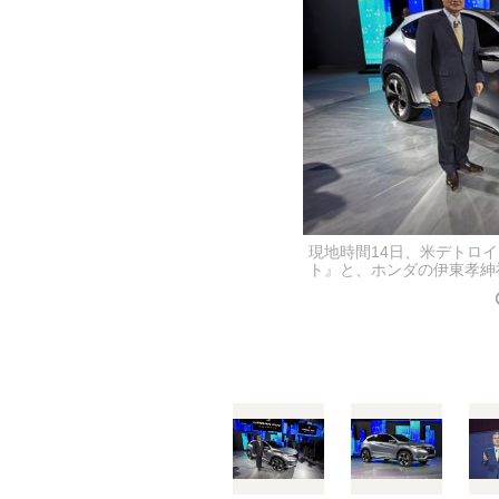
現地時間14日、米デトロイ
ト』と、ホンダの伊東孝紳