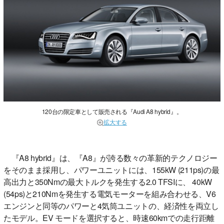
120台の限定車として販売される『Audi A8 hybrid』。
拡大する
『A8 hybrid』は、『A8』が誇る数々の革新的テクノロジー
をそのまま採用し、パワーユニットには、155kW (211ps)の最
高出力と350Nmの最大トルクを発生する2.0 TFSIに、 40kW
(54ps)と210Nmを発生する電気モーターを組み合わせる、V6
エンジンと同等のパワーと4気筒ユニットの、経済性を両立し
たモデル。EV モードを選択すると、時速60kmでの走行距離